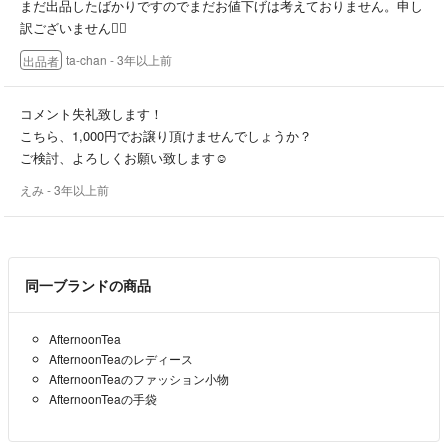
まだ出品したばかりですのでまだお値下げは考えておりません。申し
訳ございません🙇‍♀️
ta-chan
- 3年以上前
出品者
コメント失礼致します！
こちら、1,000円でお譲り頂けませんでしょうか？
ご検討、よろしくお願い致します☺️
えみ
- 3年以上前
同一ブランドの商品
AfternoonTea
AfternoonTeaのレディース
AfternoonTeaのファッション小物
AfternoonTeaの手袋