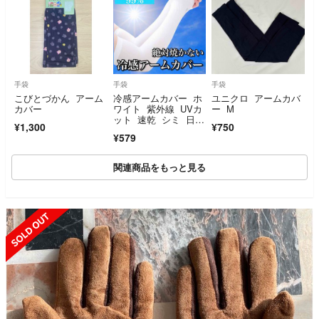
手袋
手袋
手袋
こびとづかん アーム
冷感アームカバー ホ
ユニクロ アームカバ
カバー
ワイト 紫外線 UVカ
ー M
ット 速乾 シミ 日焼
¥1,300
¥750
け防止 手袋
¥579
関連商品をもっと見る
SOLD OUT