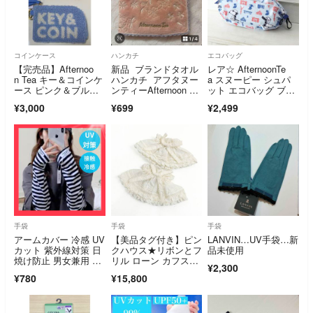
コインケース
ハンカチ
エコバッグ
【完売品】Afternoo
新品 ブランドタオル
レア☆ AfternoonTe
n Tea キー＆コインケ
ハンカチ アフタヌー
a スヌーピー シュパ
ース ピンク＆ブル
ンティーAfternoon Te
ット エコバッグ ブル
ー セット
a
ー S
¥3,000
¥699
¥2,499
手袋
手袋
手袋
アームカバー 冷感 UV
【美品タグ付き】ピン
LANVIN…UV手袋…新
カット 紫外線対策 日
クハウス★リボンとフ
品未使用
焼け防止 男女兼用 ボ
リル ローン カフスセ
¥2,300
ーダー
ット 白系 ＊so165
¥780
¥15,800