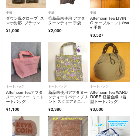
手袋
手袋
手袋
ダウン風グローブ ス
◎新品未使用 アフタ
Afternoon Tea LIVIN
マホ対応 ブラウン
ヌーンティー 手袋
G ケーブルニット2wa
y 手袋
¥1,000
¥2,000
¥3,527
トートバッグ
トートバッグ
トートバッグ
Afternoon Teaアフタ
新品未使用アフタヌー
Afternoon Tea WARD
ヌーンティー ミニト
ンティーリバティプリ
ROBE 軽量合繊巾着
ートバッグ
ント スクエアミニト
型トートバッグ
ートバッグ
¥1,100
¥2,380
¥3,000