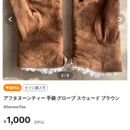
3 / 5
送料込
すぐに購入可
アフタヌーンティー 手袋 グローブ スウェード ブラウン
AfternoonTea
1,000
¥
送料込