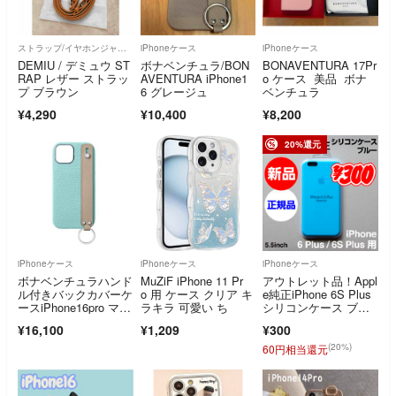
ストラップ/イヤホンジャック
iPhoneケース
iPhoneケース
DEMIU / デミュウ ST
ボナベンチュラ/BON
BONAVENTURA 17Pr
RAP レザー ストラッ
AVENTURA iPhone1
o ケース 美品 ボナ
プ ブラウン
6 グレージュ
ベンチュラ
¥4,290
¥10,400
¥8,200
20%還元
iPhoneケース
iPhoneケース
iPhoneケース
ボナベンチュラハンド
MuZiF iPhone 11 Pr
アウトレット品！Appl
ル付きバックカバーケ
o 用 ケース クリア キ
e純正iPhone 6S Plus
ースiPhone16pro マー
ラキラ 可愛い ち
シリコンケース ブル
レブルー
ー
¥16,100
¥1,209
¥300
(20%)
60円相当還元