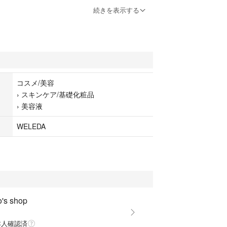
続きを表示する
コスメ/美容
›
スキンケア/基礎化粧品
›
美容液
WELEDA
o's shop
本人確認済