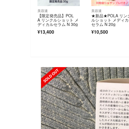
美容液
美容液
【限定発売品】POL
★新品★POLA リン
A リンクルショット メ
ルショット メディ
ディカルセラム N 30g
セラム N 20g
¥13,400
¥10,500
SOLD OUT