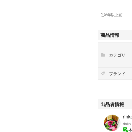
#美容
#保湿液
6年以上前
#保湿クリーム
#美容液
#セラム
商品情報
#オーガニック
#美容クリーム
カテゴリ
ブランド
出品者情報
rink
rinko