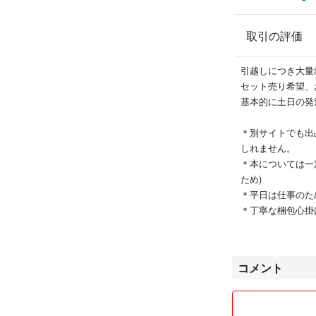
取引の評価
引越しにつき大量
セット売り希望、
基本的に土日の発
＊別サイトでも出
しれません。
＊本については一
ため)
＊平日は仕事のた
＊丁寧な梱包心掛
＊トラブル避ける
よろしくお願いし
コメント