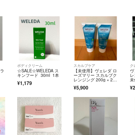
ボディクリーム
スカルプケア
ク
ブラ
☆SALE☆WELEDA ス
【未使用】ヴェレダ ロ
ヴ
キンフード 30ml 1本
ーズマリー スカルプク
レ
レンジング 200g × 2本
未
¥1,179
セット
¥5,900
¥2