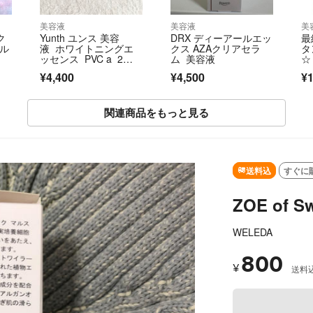
美容液
美容液
美
ク
Yunth ユンス 美容
DRX ディーアールエッ
最
カル
液 ホワイトニングエ
クス AZAクリアセラ
タ
ッセンス PVC a 2
ム 美容液
☆
箱 新品未開封
ァ
¥4,400
¥4,500
¥1
ヴ
関連商品をもっと見る
SOLD OUT
送料込
すぐに
ZOE of S
WELEDA
800
¥
送料