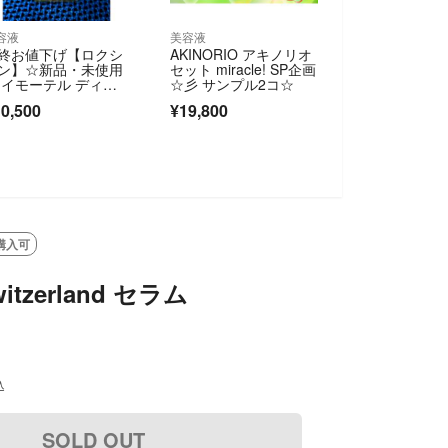
容液
美容液
終お値下げ【ロクシ
AKINORIO アキノリオ
ン】☆新品・未使用
セット miracle! SP企画
 イモーテル ディヴ
☆彡 サンプル2コ☆
イン インテンシ
0,500
¥19,800
 オイル b 30mL
購入可
witzerland セラム
込
SOLD OUT