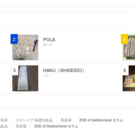
2
3
POLA
ポーラ
5
HAKU（SHISEIDO）
6
ハク
/美容
スキンケア/基礎化粧品
美容液
ZOE of Switzerland セラム
化粧品
美容液
ZOE of Switzerland セラム