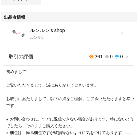
出品初心者です。何かと不慣れですが、どうぞよろしくお願いいたしま
す。
出品者情報
※ お問い合わせに、すぐに返信できない場合があります。ご了承くださ
い。特にないようでしたら、そのままご購入ください。
ルンルン's shop
※ 梱包は、簡易梱包ですが破損等ないように気をつけております。
ルンルン
※ 発送は通常、ご購入日の翌々日までにはできるようにしております。
※ 「いいね」を頂いていても、予告なく削除する場合があります。
取引の評価
261
0
0
初めまして。
ご覧いただきまして、誠にありがとうございます。
お取引にあたりまして、以下の点をご理解、ご了承いただけますと幸い
です。
※ お問い合わせに、すぐに返信できない場合があります。特にないよう
でしたら、そのままご購入ください。
※ 梱包は、簡易梱包ですが破損等ないように気をつけております。