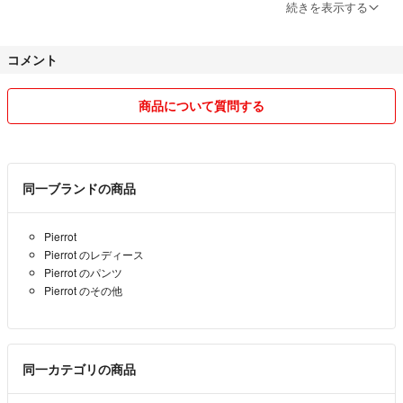
※ 発送は通常、ご購入いただいた翌々日までにはできるようにしており
続きを表示する
ます。
※ 他フリマサイトにも出品中のため「いいね」をいただいていても、予
コメント
告なく削除する場合があります。
何かと不慣れではありますが、丁寧な対応を心がけております。どうぞ
商品について質問する
よろしくお願いいたします。
同一ブランドの商品
Pierrot
Pierrot のレディース
Pierrot のパンツ
Pierrot のその他
同一カテゴリの商品