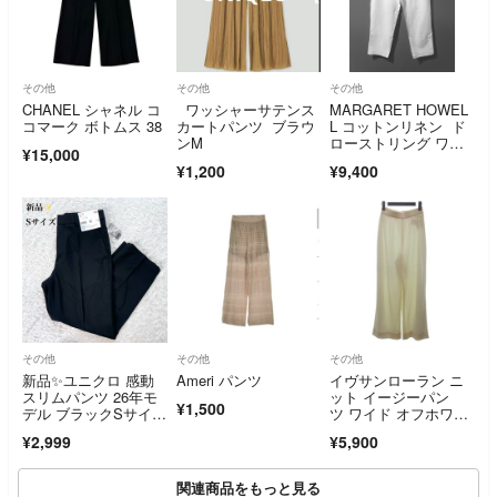
その他
その他
その他
CHANEL シャネル コ
ワッシャーサテンス
MARGARET HOWEL
コマーク ボトムス 38
カートパンツ ブラウ
L コットンリネン ド
ンM
ローストリング ワイ
¥15,000
ド パンツ
¥1,200
¥9,400
その他
その他
その他
新品✨️ユニクロ 感動
Ameri パンツ
イヴサンローラン ニ
スリムパンツ 26年モ
ット イージーパン
¥1,500
デル ブラックSサイ
ツ ワイド オフホワイ
ズ スラックス
ト 9号 ■GY09
¥2,999
¥5,900
関連商品をもっと見る