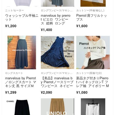
ニット/セーター
ロングワンピース/マキシワンピース
カットソー(半袖/袖なし)
ウォッシャブル半袖ニ
marvelous by prerro
Pierrot/肩フリルトッ
ット
t ピエロ ワンピー
プス
ス 総柄 ロング
¥1,200
¥1,600
¥1,400
ロングスカート
ロングワンピース/マキシワンピース
カットソー(長袖/七分)
marvelous by Pierrot
【美品】marvelous b
新品タグ付き☆Pierro
／ロングスカート マ
y Pierrotノースリーブ
t ハイネックロンT フ
キシ丈 黒 サイズＭ
ワンピース ネイビー
レア袖 アイボリー M
¥1,299
¥2,090
¥1,080