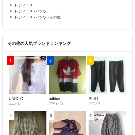
レディース
レディース
›
パンツ
レディース
›
パンツ
›
その他
その他の人気ブランドランキング
1
2
3
UNIQLO
adidas
PLST
ユニクロ
アディダス
プラステ
4
5
6