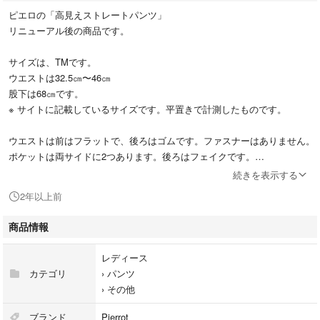
ピエロの「高見えストレートパンツ」
リニューアル後の商品です。
サイズは、TMです。
ウエストは32.5㎝〜46㎝
股下は68㎝です。
※ サイトに記載しているサイズです。平置きで計測したものです。
ウエストは前はフラットで、後ろはゴムです。ファスナーはありません。
ポケットは両サイドに2つあります。後ろはフェイクです。
裏地は付いていません。
続きを表示する
生地は薄すぎず、真冬以外は着ていただけると思います。
2年以上前
2回着用しました。
商品情報
洗濯済みです。
レディース
#ルンルンcloset
カテゴリ
›
パンツ
›
その他
ご覧頂きまして、ありがとうございます。
ブランド
Pierrot