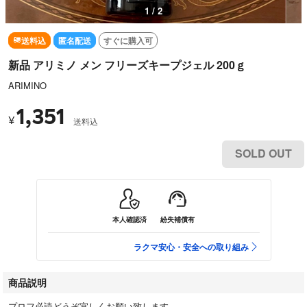
1 / 2
送料込
匿名配送
すぐに購入可
新品 アリミノ メン フリーズキープジェル 200ｇ
ARIMINO
1,351
¥
送料込
SOLD OUT
本人確認済
紛失補償有
ラクマ安心・安全への取り組み
商品説明
プロフ必読どうぞ宜しくお願い致します。