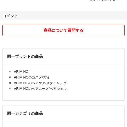
由でありましたら先に商品をご購入してからのキャンセル申請とさせて
頂きます。
コメント
○発送手続き後天候等による遅延の可能性がありますのでお知りおき願
います。
商品について質問する
⚠️⚠️⚠️重要⚠️⚠️⚠️
主に商品は局員直接渡し予定です。
商品が届かないという連絡が入ります。局員からの不在票が投函されま
同一ブランドの商品
すが見逃している方が多くこちらに先に連絡が来ております。ご購入者
様にて確認願います。地方郵便局に問い合わせる事もありその際の手数
ARIMINO
料も当方負担になっております。当方も発送の確認を再度行います。手
ARIMINOのコスメ/美容
続きが完了していた場合はその後はご購入者様にて最寄り本局へ問い合
ARIMINOのヘアケア/スタイリング
わせください。
ARIMINOのヘアムース/ヘアジェル
またこちらに戻ってきた場合再ご購入して頂き、その際プラス別途手数
料を頂きます。
○主にゆうパケット(ポスト投函)で発送しています。雨天による封筒の
同一カテゴリの商品
破損が生じる場合があります。状態等を気にされる方はプラス料金で発
送方法を変更できます。少しでも気にされる場合はご購入をお控えくだ