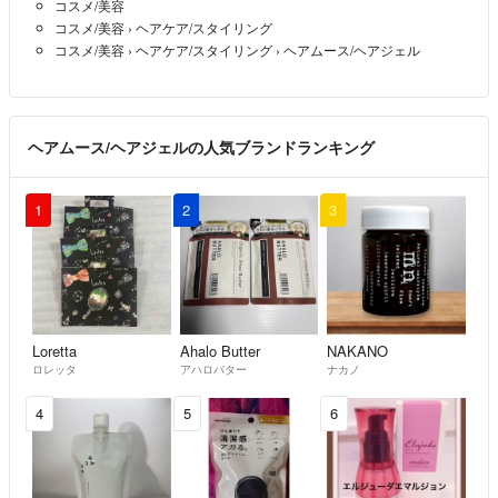
コスメ/美容
さい。
コスメ/美容
›
ヘアケア/スタイリング
コスメ/美容
›
ヘアケア/スタイリング
›
ヘアムース/ヘアジェル
投函してから追跡番号反映するまでお時間がかかります。
発送方法は郵便局かヤマトになります。
設定変更する場合があります。
ヘアムース/ヘアジェルの人気ブランドランキング
〇仕入れの価格変動により出品金額も動きます。
1
2
3
〇月末の評価は遅れます。
〇入荷、出品のタイミングにより商品番号が異なる場合がありますが全
て正規品の取り扱いになります。
Loretta
Ahalo Butter
NAKANO
ロレッタ
アハロバター
ナカノ
4
5
6