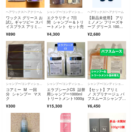
ヘアワックス/ヘアクリーム
シャンプー/コンディショナーセット
ヘアワックス/ヘアクリーム
ワックス グリース お
エクラリティ 7日
【新品未使用】 アリ
試し ギャツビー スパ
間 シャンプー＆トリ
ミノメン フリーズキ
イスプラス アリミ
ートメント セット売
ープ グリース 100
ノ ミニ 試供品
g ２個
¥890
¥4,300
¥2,680
シャンプー/コンディショナーセット
シャンプー/コンディショナーセット
シャンプー/コンディショナーセット
コアミー M 一回
エラブシークCS 詰替
【セット】アリミ
分 シャンプー マス
用シャンプー1000ml
ノ スプリナージュ パ
ク
トリートメント1000g
フスムースシャンプ
ー トリートメント
¥300
¥15,300
¥6,450