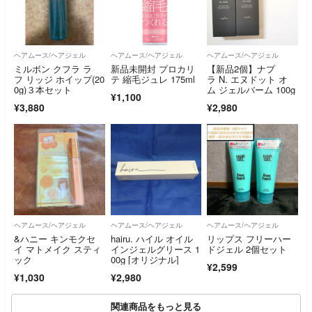
ヘアムース/ヘアジェル
ヘアムース/ヘアジェル
ヘアムース/ヘアジェル
ミルボン クフラ ラ
新品未開封 プロカリ
【新品2個】ナプ
フ リッジ ホイップ(20
テ 縮毛ジュレ 175ml
ラ N. エヌドット オ
0g)３本セット
ム ジェルバーム 100g
¥1,100
¥3,880
¥2,980
ヘアムース/ヘアジェル
ヘアムース/ヘアジェル
ヘアムース/ヘアジェル
&ハニー キンモクセ
hairu. ハイル オイル
リップス フリーハー
イ マトメイク スティ
インジェルグリース 1
ドジェル 2個セット
ック
00g [オリジナル]
¥2,599
¥1,030
¥2,980
関連商品をもっと見る