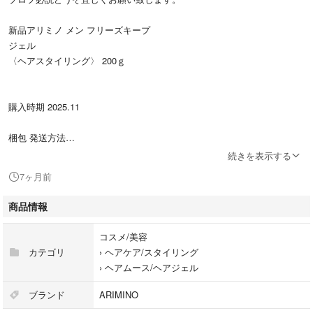
新品アリミノ メン フリーズキープ
ジェル
〈ヘアスタイリング〉 200ｇ
購入時期 2025.11
梱包 発送方法
防水対策をしゆうパケットポストミニ封筒簡易包装、ポスト投函致しま
続きを表示する
す。
7ヶ月前
封筒のサイズがギリギリですので開封時にはお気を付けください。
気にされる方はプラス料金で発送可能、またはご購入をお控えくださいま
商品情報
せ。
コスメ/美容
2点でお値下げ可能です。
カテゴリ
›
ヘアケア/スタイリング
›
ヘアムース/ヘアジェル
どうぞご理解の程宜しくお願い致します。
ブランド
ARIMINO
#アリミノ