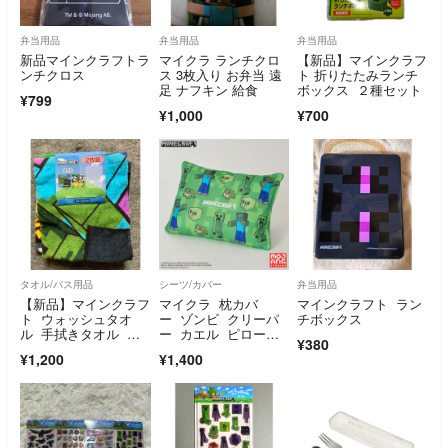
弁当用品
弁当用品
弁当用品
新品マインクラフトラ
マイクラ ランチクロ
【新品】マインクラフ
ンチクロス
ス 3枚入り お弁当 遠
ト 折りたたみランチ
足 ナフキン 給食
ボックス ２種セット
¥799
¥1,000
¥700
タオル/バス用品
シーツ/カバー
弁当用品
【新品】マインクラフ
マイクラ 枕カバ
マインクラフト ラン
ト ウォッシュタオ
ー ゾンビ クリーパ
チボックス
ル 手拭きタオル ク
ー カエル ピローケ
¥380
リーパー エンダーマ
ース ピローカバー
¥1,200
¥1,400
ン