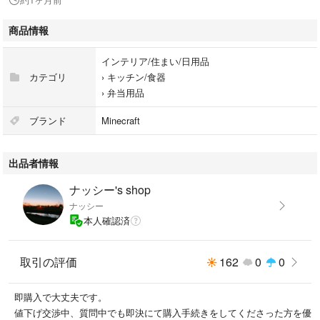
商品情報
インテリア/住まい/日用品
カテゴリ
›
キッチン/食器
›
弁当用品
ブランド
Minecraft
出品者情報
ナッシー's shop
ナッシー
本人確認済
取引の評価
162
0
0
即購入で大丈夫です。
値下げ交渉中、質問中でも即決にて購入手続きをしてくださった方を優