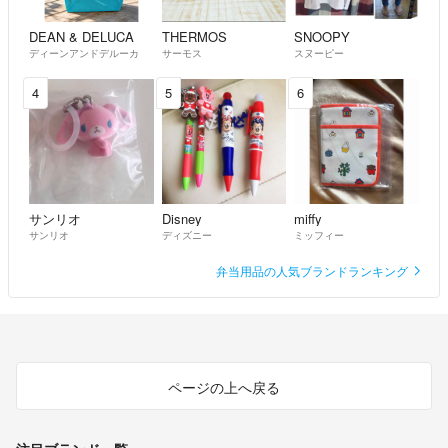
DEAN & DELUCA
THERMOS
SNOOPY
ディーンアンドデルーカ
サーモス
スヌーピー
4
5
6
サンリオ
Disney
miffy
サンリオ
ディズニー
ミッフィー
弁当用品の人気ブランドランキング
ページの上へ戻る