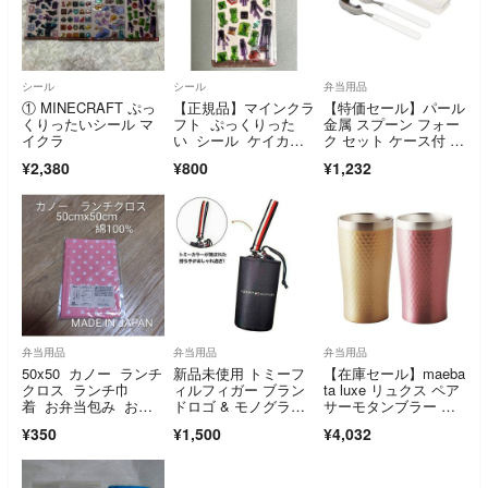
シール
シール
弁当用品
① MINECRAFT ぷっ
【正規品】マインクラ
【特価セール】パール
くりったいシール マ
フト ぷっくりった
金属 スプーン フォー
イクラ
い シール ケイカン
ク セット ケース付 ホ
パニー
ワイト ホーム
¥2,380
¥800
¥1,232
弁当用品
弁当用品
弁当用品
50x50 カノー ランチ
新品未使用 トミーフ
【在庫セール】maeba
クロス ランチ巾
ィルフィガー ブラン
ta luxe リュクス ペア
着 お弁当包み お弁
ドロゴ & モノグラム
サーモタンブラー ゴ
当 ピンク 綿
柄 保温 保冷 ペットボ
ールド
¥350
¥1,500
¥4,032
トルホルダー 付録