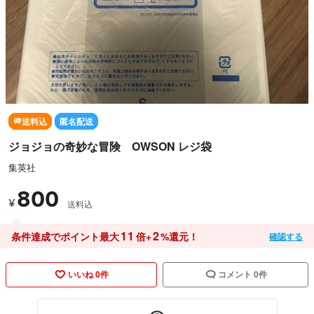
送料込
匿名配送
ジョジョの奇妙な冒険 OWSON レジ袋
集英社
800
¥
送料込
11
2
条件達成でポイント最大
倍+
%還元！
確認する
いいね 0件
コメント 0件