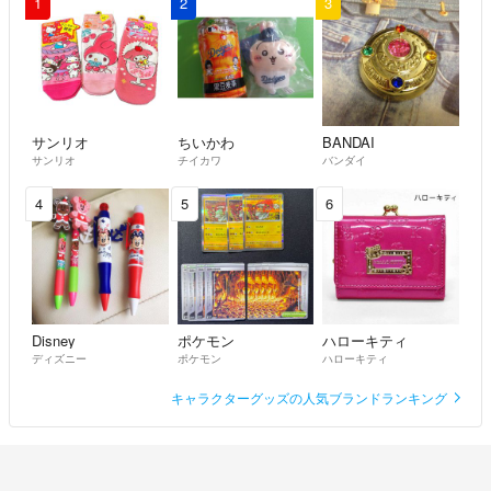
1
2
3
サンリオ
ちいかわ
BANDAI
サンリオ
チイカワ
バンダイ
4
5
6
Disney
ポケモン
ハローキティ
ディズニー
ポケモン
ハローキティ
キャラクターグッズの人気ブランドランキング