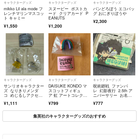
キャラクターグッズ
キャラクターグッズ
キャラクターグッズ
mikko Lil ala mode フ
スヌーピー ポストカ
パンどろぼう エコバッ
レンチマリンマスコッ
ード クリアカード P
グ おにぎりぼうや
ト キャミー
EANUTS
¥2,300
¥1,550
¥1,200
キャラクターグッズ
キャラクターグッズ
キャラクターグッズ
サンリオキャラクター
DAISUKE KONDO マ
呪術廻戦 ファンパ
ズ なりきりメンダ
スコットフィギュ
レ 幻影夜行 2.5th ア
コ めじるしアクセサ
ア 虹 アートコレクシ
ニバーサリー お名前
リー ポムポムプリ
ョン3 アートコレクシ
クリップ 伏黒
¥1,111
¥799
¥777
ン シナモロール バン
ョン ダイスケコンド
ダイ ガチャ
ウ ガチャガチャ 虹
集英社のキャラクターグッズのおすすめ