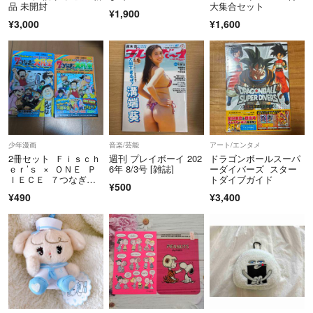
品 未開封
大集合セット
¥1,900
¥3,000
¥1,600
少年漫画
音楽/芸能
アート/エンタメ
2冊セット Ｆｉｓｃｈ
週刊 プレイボーイ 202
ドラゴンボールスーパ
ｅｒ’ｓ × ＯＮＥ Ｐ
6年 8/3号 [雑誌]
ーダイバーズ スター
ＩＥＣＥ ７つなぎの
トダイブガイド
¥500
大秘宝
¥490
¥3,400