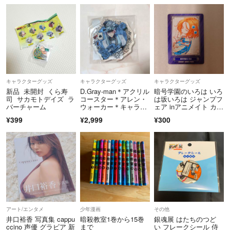
キャラクターグッズ
キャラクターグッズ
キャラクターグッズ
新品 未開封 くら寿
D.Gray-man＊アクリル
暗号学園のいろは いろ
司 サカモトデイズ ラ
コースター＊アレン・
は坂いろは ジャンプフ
バーチャーム
ウォーカー＊キャラウ
ェア inアニメイト カー
ムカフェ
ド 非売品
¥399
¥2,999
¥300
アート/エンタメ
少年漫画
その他
井口裕香 写真集 cappu
暗殺教室1巻から15巻
銀魂展 はたちのつど
ccino 声優 グラビア 新
まで
い フレークシール 侍