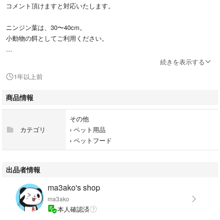
コメント頂けますと対応いたします。
ニンジン葉は、30〜40cm。
小動物の餌としてご利用ください。
ウサギ、モルモット、ハムスター、
続きを表示する
インコ、文鳥等 草食動物の食餌にオススメです。
1年以上前
ネコポスでの発送となり、
商品情報
ポストで受け取りとなります。
#人参
その他
#おやつ
カテゴリ
›
ペット用品
#うさぎ
›
ペットフード
#無農薬
#人参の葉っぱ
#にんじん
出品者情報
ma3ako's shop
ma3ako
本人確認済