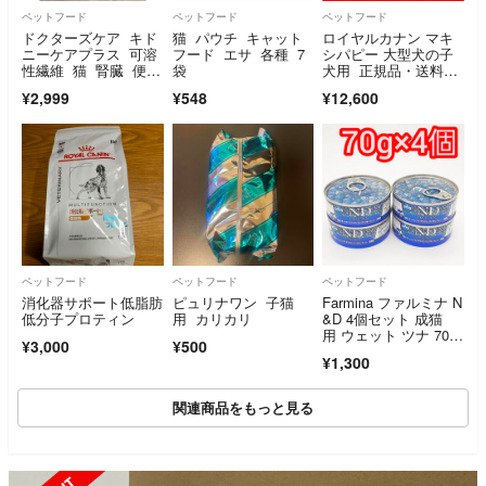
ペットフード
ペットフード
ペットフード
ドクターズケア キド
猫 パウチ キャット
ロイヤルカナン マキ
ニーケアプラス 可溶
フード エサ 各種 7
シパピー 大型犬の子
性繊維 猫 腎臓 便
袋
犬用 正規品・送料無
秘 120g×4袋
料
¥2,999
¥548
¥12,600
ペットフード
ペットフード
ペットフード
消化器サポート低脂肪
ピュリナワン 子猫
Farmina ファルミナ N
低分子プロティン
用 カリカリ
&D 4個セット 成猫
用 ウェット ツナ 70
¥3,000
¥500
g グレインフリー キ
¥1,300
ャットフード
関連商品をもっと見る
SOLD OUT