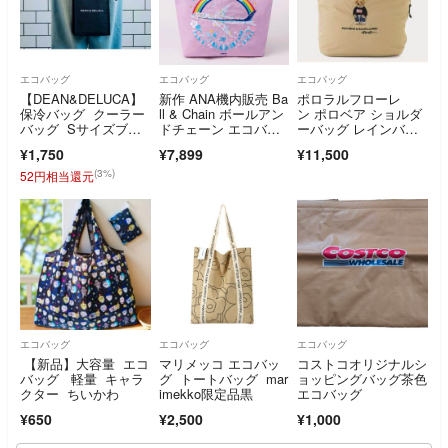
エコバッグ
エコバッグ
エコバッグ
【DEAN&DELUCA】
新作 ANA機内販売 Ba
ポロラルフローレ
保冷バッグ クーラー
ll & Chain ボールアン
ン ポロベア ショルダ
バッグ Sサイズブラ
ドチェーン エコバッ
ーバッグ レインバッ
ック
グ
グ ベージュ
¥1,750
¥7,899
¥11,500
(3%)
52円相当還元
エコバッグ
エコバッグ
エコバッグ
【新品】大容量 エコ
マリメッコ エコバッ
コストコオリジナルシ
バッグ 軽量 キャラ
グ トートバッグ mar
ョッピングバッグ茶色
クター ちいかわ
imekko限定品黒
エコバッグ
¥650
¥2,500
¥1,000