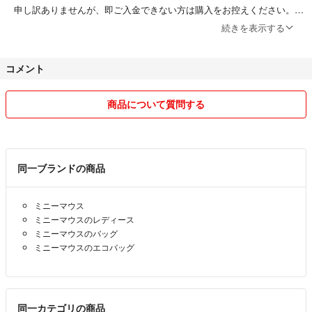
申し訳ありませんが、即ご入金できない方は購入をお控えください。
（即入金できる方のみ購入申請お願いします）
続きを表示する
こちら側も販売機会を失い、大変迷惑しております。支払いされなかっ
た方へは正直に悪い評価をつけております。
ディズニー
コメント
ミッキーマウス
ミニーマウス
◎他フリマサイトと同時に出品しているためラクマの出品は、ほぼ【購
商品について質問する
ドナルドダック
入申請あり】です。
グーフィー
ご希望の方は申請前に【必ずメッセージ】ください。売り切れていない
か在庫確認します。
ダイソー
タイミングにより、売り切れている商品の場合は返信せず削除します。
同一ブランドの商品
DAISO
スタンダードプロダクツ
◎2点以上お買い上げの場合、同梱おまとめ割引いたします。ご相談く
くしゅっとコンパクトエコバッグ
ミニーマウス
ださい。
カラフルエコバッグ
ミニーマウスのレディース
おまとめにより送料が高くなってしまう場合は、おまとめ割引不可です
軽量エコバッグ
ミニーマウスのバッグ
(>_<)
男女兼用
ミニーマウスのエコバッグ
◎単品での値下げ不可。
エコバッグ
◎取置き不可。
ショッピングバッグ
◎ペット喫煙者無し。
同一カテゴリの商品
マイバッグ