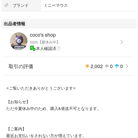
表地:ポリエステル
ブランド
ミニーマウス
裏地:アルミ蒸着フィルム
出品者情報
シンプルでオシャレな折りたたみショッピングバッグです。
内側はアルミ仕様になっていますので、保冷バッグとして普段のお買い物
coco's shop
はもちろんのこと、
coco【夏休み中】
アウトドア、運動会、スポーツ等の荷物入れに活躍してくれます。
本人確認済
ファスナー付き。
◎初期からシワあります。
取引の評価
2,002
0
0
◎圧縮梱包します。
⭐️ご覧いただきありがとうございます⭐️
◎お値下げ不可
【お知らせ】
ただ今夏休み中のため、購入&発送不可となります。
✔︎他にもエコバッグ出品中です
⬇︎こちらから検索！
#cocoの出品エコバッグ
【ご案内】
最近お支払いをされない方が増えています。