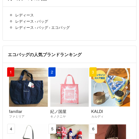
オリジナルエコバッグ
◎評価0の方は特にお支払いされない方が多いため購入申請されても承
折りたたみバッグ
レディース
認いたしません。強いご希望の方は購入意思のメッセージをください。
サブバック
レディース
›
バッグ
保冷バッグ 大きめ
レディース
›
バッグ
›
エコバッグ
◎連絡なしに期限内に購入されなかった方は迷惑行為とみなし、ブロッ
軽量 大容量 人気 定番 おしゃれ かわいい
クいたします。評価も正直に悪いにします。
ピクニック 運動会 買い物 ショッピング
◎【支払いをしなかった】を理由に悪い評価がある方は購入申請承認い
旅行 公園
エコバッグの人気ブランドランキング
たしません。
◎普通郵便について土日祝は配達ありません。
1
2
3
また追跡番号もありません。（一般常識ですが、たまに質問される方が
いらっしゃるので案内いたします）
◎まれに長期自宅留守にすることがあり、発送期間はあえて長めにして
います。通常であれば2日〜3日で発送しています。（普通郵便定形外
familiar
紀ノ国屋
KALDI
ファミリア
キノクニヤ
カルディ
規格外は窓口発送のため4日〜7日）発送が遅くなる時は事前にプロフ
でお知らせしております。次回発送◯/◯など。
4
5
6
【お願い】