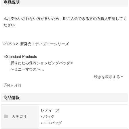
商品説明
⚠️お支払いされない方が多いため、即ご入金できる方のみ購入申請してく
ださい
2026.3.2 新発売！ディズニーシリーズ
⭐️Standard Products
折りたたみ保冷ショッピングバッグ⭐️
〜ミニーマウス〜
続きを表示する
SNSで話題！DAISO新ブランド
4ヶ月前
《スタンダードプロダクツ 》
の折りたたみショッピングバッグになります。
商品情報
【サイズ】
レディース
横46cm 縦58cm 底まち15cm
カテゴリ
›
バッグ
›
エコバッグ
【素材】