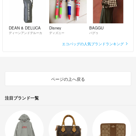
当ショップの商品転載被害続出しています。写真、商品説明等コピペ、
転載見つけ次第事務局へ通報します。他フリマサイトからラクマへの転
載被害もあります。
DEAN & DELUCA
Disney
BAGGU
ディーンアンドデルーカ
ディズニー
バグゥ
エコバッグの人気ブランドランキング
2026.08.07
ページの上へ戻る
注目ブランド一覧