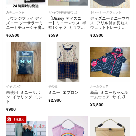
カチューシャ
Tシャツ(半袖/袖なし)
トレーナー/スウェット
ラウンジフライ ディ
【Disney ディズニ
ディズニーミニーマウ
ズニー ソーサラーミ
ー】ミニーマウス 半
ス フリル付き長袖ス
ニーカチューシャ魔法
袖Tシャツ カラフ
ウェットトレーナ
使い弟子ファンタジア
ル S
ー ダークグレー
¥6,900
¥599
¥3,900
イヤリング
その他
ルームウェア
未使用 ミニーリボ
ミニー エプロン
新品 ミニーちゃんル
ン イヤリング ミン
ームウェア サイズL
¥2,980
ト
¥3,500
¥900
3%還元