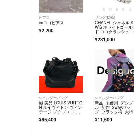
ピアス
リング(指輪)
ccロゴピアス
CHANEL シャネル K
WG ホワイトゴール
¥2,200
ド ココクラッシュ 
ング・指輪 J11793 9
¥231,000
号 50 3.7g レディー
【中古】【美品】
ショルダーバッグ
ショルダーバッグ
極 美品 LOUIS VUITTO
新品 未使用 デシグ
N ルイヴィトン ヴィン
ル 新作 2wayバッ
テージ プチ ノエ エ
グ ブラック柄 大特
ピ レザー 本革 巾着 シ
価‼️
¥85,400
¥11,500
ョルダーバッグ クロス
ボディバッグ ノワー
ル 22958