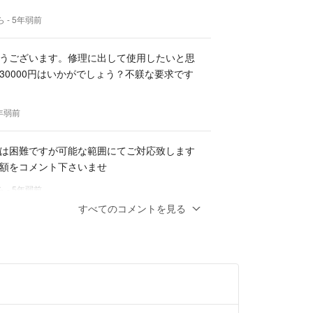
入された商品に、数量の不足または瑕疵があった場
ら
- 5年弱前
させていただきます。
うございます。修理に出して使用したいと思
30000円はいかがでしょう？不躾な要求です
応じられません。
にはお答え出来かねます。
品である事を理解のない方はお取引ご遠慮させて頂
5年弱前
購入のご検討をお願い致します。
払いで、定休日を除いて即日又は翌日発送となりま
は困難ですが可能な範囲にてご対応致します
額をコメント下さいませ
できませんので、十分ご了承願います。
際にはご容赦願います。
ら
- 5年弱前
すべてのコメントを見る
124OOO27号/兵庫県公安委員会 /古物商許可証
します。購入を考えているのですが、お値下
か？
5年弱前
で即決させていただくことは可能でしょうか？