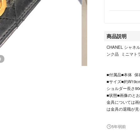
商品説明
CHANEL シャ
ンク品 ミニマト
0
■付属品■本体 保
■サイズ■約W19cm
ショルダー長さ9
■状態■画像のと
金具については画
は金具の退職が見
ルロゴ付近の2つ
赤い部分について
5年弱前
されております。
れない可能性がご