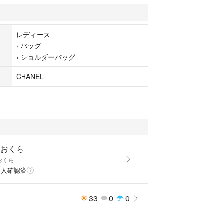
は小傷やスレなどは見られますが、破れなどはなく
けます。
レディース
ご確認の上ご入札お願い致します。 ・商品説明及び
›
バッグ
の上、返品・返金は出来かねますので、予め十分ご
›
ショルダーバッグ
ほどお願い致します。
ブランド商品は大手業者専用ブランドオークション
CHANEL
店メンテナンスを通しての真贋判定・専門店として
やパーツの真贋鑑定データなどを通して１００％本
お品ですので安心して購入下さいませ。 古物商許認
011号 質屋営業許可番号第631401100001号
おおくら
おくら
本人確認済
33
0
0