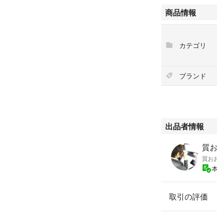
ック表面について
商品情報
まだまだお使い頂
※画像よりも十分
カテゴリ
商品写真をご確認
了承の上ご入札の
【真贋保証】当社
ブランド
仕入れ商品・直営
独自の長年の部品
物真贋鑑定済みの
可第631210800
出品者情報
質
質お
取引の評価