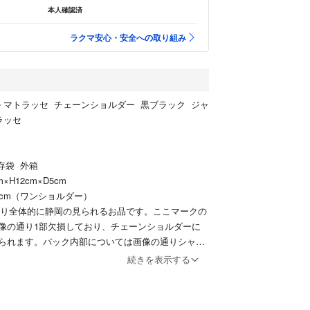
本人確認済
ラクマ安心・安全への取り組み
ネル マトラッセ チェーンショルダー 黒ブラック ジャ
ラッセ
存袋 外箱
×H12cm×D5cm
0cm（ワンショルダー）
おり全体的に静岡の見られるお品です。ここマークの
像の通り1部欠損しており、チェーンショルダーに
られます。バック内部については画像の通りシャネ
のネジが社外品に交換されておりまたバック内部の
続きを表示する
もシャネル直営店以外のバック、で張り替え修理が
そのためシャネル直営店でのメンテナンスが受け入
ざいますので予めご了承の上ご入札下さいませ。バ