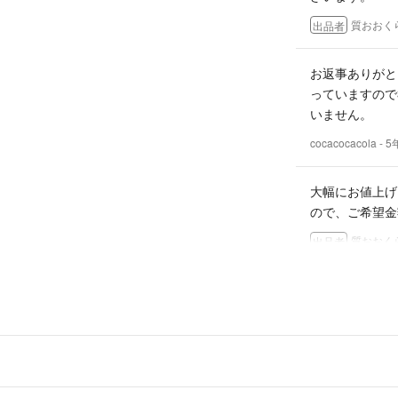
万が一お客様の購
質おおく
出品者
合は、迅速に対応
お返事ありがと
その他
っていますので
領収書の発行には
いません。
大幅な値下げ交渉
神経質な方や中古
cocacocacola
- 
き直営店での新品
15時までのお支
大幅にお値上げ
す。
ので、ご希望金
発送方法の変更は
急遽の売り切れの
質おおく
出品者
免許情報 第6312
コメント失礼致
げ可能でしょう
cocacocacola
- 
25000 円