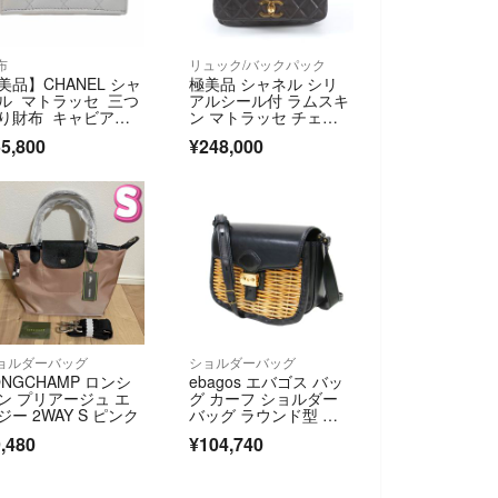
布
リュック/バックパック
美品】CHANEL シャ
極美品 シャネル シリ
ル マトラッセ 三つ
アルシール付 ラムスキ
り財布 キャビアス
ン マトラッセ チェー
ン
ン リュックサック シ
5,800
¥248,000
ョルダー バッグ レデ
ィース UTR EM16-3
ョルダーバッグ
ショルダーバッグ
ONGCHAMP ロンシ
ebagos エバゴス バッ
ン プリアージュ エ
グ カーフ ショルダー
ジー 2WAY S ピンク
バッグ ラウンド型 ク
ロスボディ ワンショル
,480
¥104,740
ダー 尾錠 メタルパー
ツ レザー カゴ ブラッ
ク 黒 日本製 ブランド