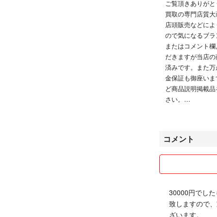
ご覧頂きありがと
買取の専門店質大
店頭販売などによ
ので気になるブラ
またはコメント欄
だきますが当店の
済みです。また万
金保証も御座いま
ど商品説明掲載品
さい。
送料は全国無料で
お届け方法につい
16時～18時・1
コメント
りご連絡下さいま
営業時間 12：00〜
定休日：水曜日・
商品の返品につい
30000円で
商品の色違い、サ
致しますので、
る返品は承ってお
ざいます。
商品説明をよくご