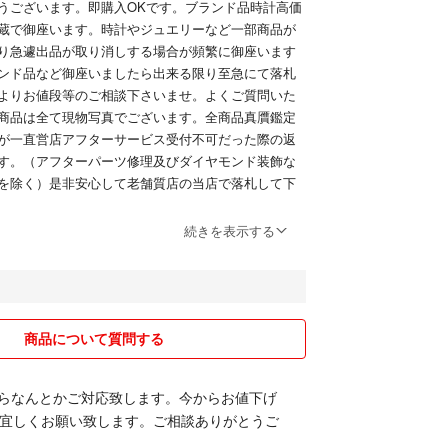
うございます。即購入OKです。ブランド品時計高価
蔵で御座います。時計やジュエリーなど一部商品が
り急遽出品が取り消しする場合が頻繁に御座います
ンド品など御座いましたら出来る限り至急にて落札
よりお値段等のご相談下さいませ。よくご質問いた
商品は全て現物写真でございます。全商品真贋鑑定
が一直営店アフターサービス受付不可だった際の返
す。（アフターパーツ修理及びダイヤモンド装飾な
を除く）是非安心して老舗質店の当店で落札して下
す。
続きを表示する
て ヤマト運輸（日時指定（午前中・14時～16時・
8時～20時・19時～21時）ございましたら取引ページよ
せ。）
18：00
日曜日
商品について質問する
て
したらなんとかご対応致します。今からお値下げ
イズ違い、イメージ違いなど落札者様のご都合によ
宜しくお願い致します。ご相談ありがとうご
りません。
確認の上 ご入札くださいませ。