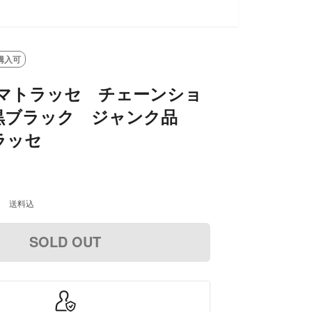
バッグ カバン【レディ
ース】【中古】
購入可
 マトラッセ チェーンショ
黒ブラック ジャンク品
ラッセ
0
送料込
SOLD OUT