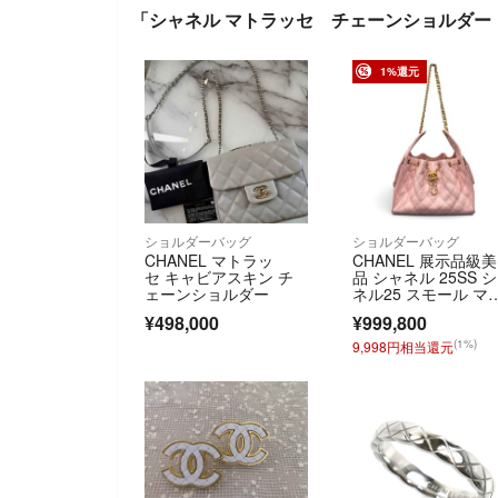
「シャネル マトラッセ チェーンショルダ
1%還元
ショルダーバッグ
ショルダーバッグ
CHANEL マトラッ
CHANEL 展示品級美
セ キャビアスキン チ
品 シャネル 25SS 
ェーンショルダー
ネル25 スモール マ
ラッセ チェーンシ
¥498,000
¥999,800
ダーバッグ AS5293
ャビアスキン レザ
(1%)
9,998円相当還元
ー ピンク ワンショ
ダー ココマーク SA
ンク 鑑定済 中古 シ
ネルバッグ