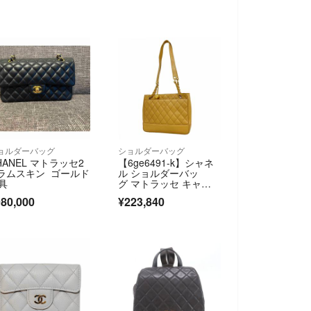
ョルダーバッグ
ショルダーバッグ
HANEL マトラッセ2
【6ge6491-k】シャネ
 ラムスキン ゴールド
ル ショルダーバッ
具
グ マトラッセ キャビ
アスキン ベージュ ゴ
80,000
¥223,840
ールド金具【中古】レ
ディース