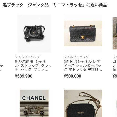
ー 黒ブラック ジャンク品 ミニマトラッセ」に近い商品
ショルダーバッグ
ショルダーバッグ
シ
新品未使用 シャネ
(値下げ)シャネル レデ
C
シャ
ル ストラップ クラッ
ィース ショルダーバッ
5
ト
チ バッグ ブラッ
グ マトラッセ A0111
金
ョル
ク ミニ 巾着 超希
2 ブラック
¥589,900
¥500,000
¥9
 キ
少 入手困難 レア 8/15
まで出品！
ル
ラ
ャ