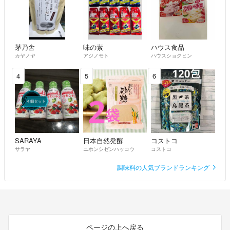
茅乃舎
味の素
ハウス食品
カヤノヤ
アジノモト
ハウスショクヒン
4
5
6
SARAYA
日本自然発酵
コストコ
サラヤ
ニホンシゼンハッコウ
コストコ
調味料の人気ブランドランキング
ページの上へ戻る