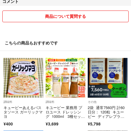
コメント
商品について質問する
こちらの商品もおすすめです
調味料
調味料
その他
キューピーあえるパス
キユーピー 業務用 プ
2袋 通常7560円 計60
タソース ガーリックマ
ロユース ドレッシン
日分： 120粒 キユー
ヨ
グ 1000ml 3種セッ
ピー ディアレプラ
ト シーザーサラダ 焙
ス 花粉症
¥400
¥3,699
¥5,798
煎胡麻 チョレギサラダ