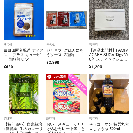
その他
その他
調味料
🟩🟨🟥匿名配送 ディア
ジャネフ ごはんにあ
【新品未開封】FAMIM
レ＋ プラス キューピ
うソース 3種類
ACAFE SUGAR3g×30
ー 酢酸菌 GK-1
0入 スティックシュガ
¥2,990
ー
¥620
¥1,200
20%還元
調味料
調味料
調味料
【特別価格】自家栽培
おいしさギューッとと
キッコーマン 特選丸大
x無農薬 生のカレーリ
け込むカレー中辛、と
豆しょうゆ 500ml
ーフ10本分の葉っぱの
け込むクリームシチュ