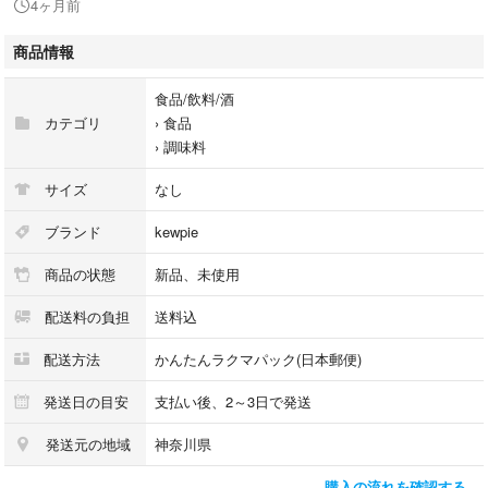
4ヶ月前
複数ご購入の場合は同時購入でお値下げ可能です。
2本…2250円
商品情報
3本…3300円
4本…4300円
食品/飲料/酒
カテゴリ
›
食品
種類マヨネーズ
›
調味料
カルディ
サイズ
なし
ブランド
kewpie
商品の状態
新品、未使用
配送料の負担
送料込
配送方法
かんたんラクマパック(日本郵便)
発送日の目安
支払い後、2～3日で発送
発送元の地域
神奈川県
購入の流れを確認する