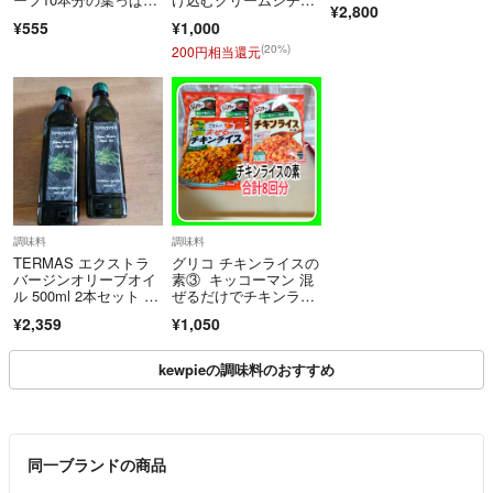
¥2,800
み！
ー、とけ込むビーフシ
¥555
¥1,000
チュー
(20%)
200円相当還元
調味料
調味料
TERMAS エクストラ
グリコ チキンライスの
バージンオリーブオイ
素③ キッコーマン 混
ル 500ml 2本セット 未
ぜるだけでチキンライ
使用
ス① 合計8回分
¥2,359
¥1,050
kewpieの調味料のおすすめ
同一ブランドの商品