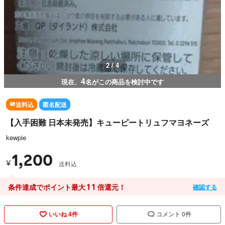
2 / 4
4
現在、
名がこの商品を検討中です
送料込
匿名配送
【入手困難 日本未発売】キューピートリュフマヨネーズ
kewpie
1,200
¥
送料込
11
条件達成でポイント最大
倍還元！
確認する
いいね 4件
コメント 0件