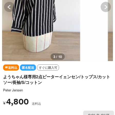
3 / 10
送料込
匿名配送
すぐに購入可
ようちゃん様専用2点ピーターイェンセン/トップス/カット
ソー/長袖/S/コットン
Peter Jensen
4,800
¥
送料込