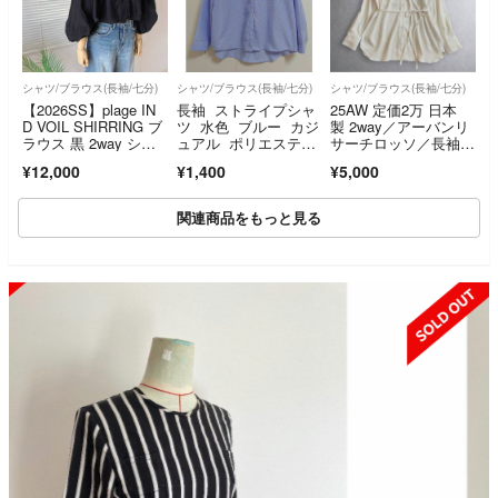
シャツ/ブラウス(長袖/七分)
シャツ/ブラウス(長袖/七分)
シャツ/ブラウス(長袖/七分)
【2026SS】plage IN
長袖 ストライプシャ
25AW 定価2万 日本
D VOIL SHIRRING ブ
ツ 水色 ブルー カジ
製 2way／アーバンリ
ラウス 黒 2way シャ
ュアル ポリエステ
サーチロッソ／長袖シ
ツ
ル レディース
ャツブラウス ピーチ
¥12,000
¥1,400
¥5,000
タッチ 微起毛 リボ
ン 無地 オフホワイト
関連商品をもっと見る
SOLD OUT