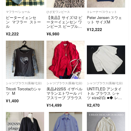
マフラー/ショール
ひざ丈ワンピース
トレーナー/スウェット
ピーターイェンセ
【美品】サイズ12 ピ
Peter Jensen スウェ
ン マフラー ストー
ーターイェンセン ワ
ット サイズM
ル
ンピース ピープルツ
¥12,222
リー おばけ
¥2,222
¥6,980
シャツ/ブラウス(長袖/七分)
シャツ/ブラウス(長袖/七分)
シャツ/ブラウス(長袖/七分)
Tricoti Torcotaのシャ
美品♪22SS イザベル
UNTITLED アンタイ
ツ M
マランエトワール パ
トル ブラウス シャ
フスリーブ ブラウス
ツ size2/白 ■◆ レデ
¥1,400
ィース
¥14,499
¥2,470