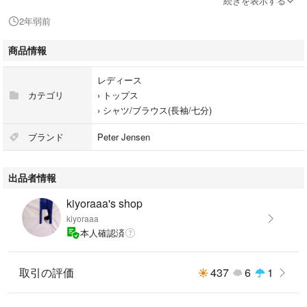
続きを表示する
2年弱前
商品情報
『Peter Jensen ピーターイェンセン』の長袖トップスです。
レディース
カテゴリ
›
トップス
ストライプカラーの上品な雰囲気のシャツです。
›
シャツ/ブラウス(長袖/七分)
絶妙なシルエットデザインや
ブランド
Peter Jensen
さらりとしたコットンの生地感などこだわりを感じる一枚です。
出品者情報
状態は多少の使用感や保管時のシワは見られますが
kiyoraaa's shop
kiyoraaa
目立ったシミや毛玉、破損箇所などはなく良好です。
本人確認済
まだまだお使いいただけるお品だと思います。
取引の評価
437
6
1
中古品となりますので写真をご参照、ご理解の上ご購入お願いします。