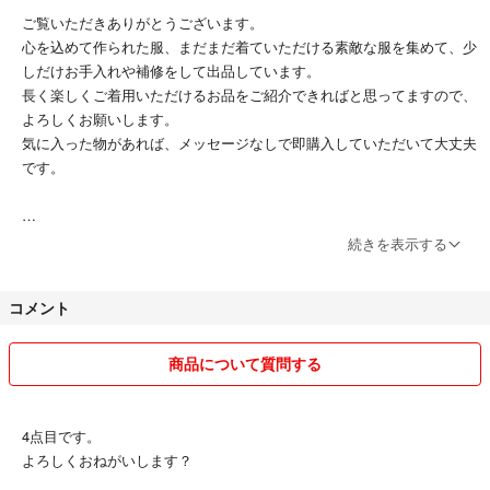
ご覧いただきありがとうございます。
心を込めて作られた服、まだまだ着ていただける素敵な服を集めて、少
サイズ：S
しだけお手入れや補修をして出品しています。
長く楽しくご着用いただけるお品をご紹介できればと思ってますので、
※写真のマネキンはSMサイズです。
よろしくお願いします。
気に入った物があれば、メッセージなしで即購入していただいて大丈夫
身幅：45cm 袖丈（ゆき丈）：65cm 着丈：57cm
です。
素材：コットン100％
☆複数商品のご購入でお値引き中☆
続きを表示する
カラー：ブラック×ホワイト
ご覧いただきありがとうございます。
２点以上ご購入の場合、１点につき500円づつお値引きさせていただき
イギリス製
コメント
ます。
ご購入前にコメント欄よりご連絡ください。
お値引き後の合計金額をこちらからご連絡後、お客様専用におまとめさ
商品について質問する
せていただきます。
(1点の商品代金が1000円以上のものに限ります。1000円以下の商品の
場合はご相談ください。)
4点目です。
よろしくおねがいします？
※書籍、CDはお値引き対象外です。