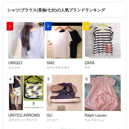
シャツ/ブラウス(長袖/七分)の人気ブランドランキング
1
2
3
UNIQLO
SM2
ZARA
ユニクロ
サマンサモスモス
ザラ
4
5
6
UNITED ARROWS
GU
Ralph Lauren
ユナイテッドアローズ
ジーユー
ラルフローレン