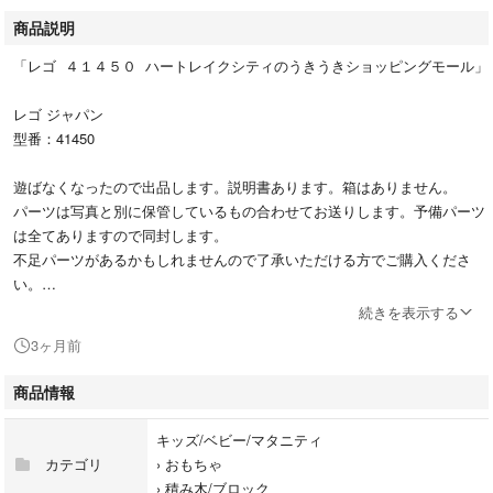
商品説明
「レゴ ４１４５０ ハートレイクシティのうきうきショッピングモール」
レゴ ジャパン
型番：41450
遊ばなくなったので出品します。説明書あります。箱はありません。
パーツは写真と別に保管しているもの合わせてお送りします。予備パーツ
は全てありますので同封します。
不足パーツがあるかもしれませんので了承いただける方でご購入くださ
い。
別売りのキッチンカーをおつけします。(説明書あり)
続きを表示する
3ヶ月前
#41450
#キッズ/ベビー/マタニティ
商品情報
#おもちゃ
#積み木/ブロック
キッズ/ベビー/マタニティ
カテゴリ
›
おもちゃ
›
積み木/ブロック