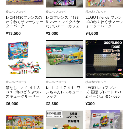
積み木/ブロック
積み木/ブロック
積み木/ブロック
レゴ41430フレンズの
レゴフレンズ 4133
LEGO Friends フレン
わくわくサマーウォー
6 ハートレイクのか
ズのわくわくサマーウ
ターパーク
わいいアートカフェ
ォーターパーク
¥13,500
¥3,000
¥4,600
積み木/ブロック
積み木/ブロック
積み木/ブロック
箱なし レゴ ４１３
レゴ ４１７４１ ワ
LEGO レゴフレン
８１ 海のどうぶつレ
ンちゃんレスキュート
ズ 基礎 プレート 6×1
スキュークルーザー
ラック
2 ベージュ タン 035
¥6,900
¥2,380
¥300