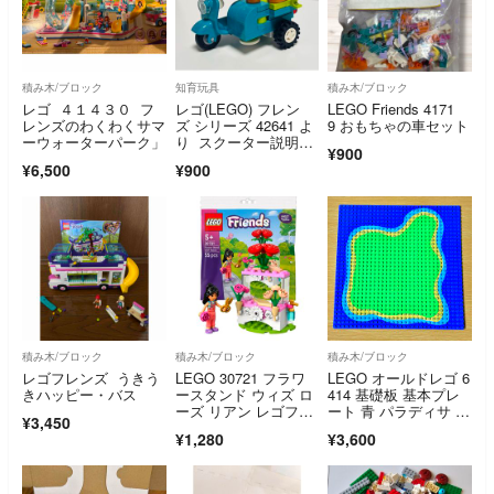
積み木/ブロック
知育玩具
積み木/ブロック
レゴ ４１４３０ フ
レゴ(LEGO) フレン
LEGO Friends 4171
レンズのわくわくサマ
ズ シリーズ 42641 よ
9 おもちゃの車セット
ーウォーターパーク」
り スクーター説明書
¥900
付き
¥6,500
¥900
積み木/ブロック
積み木/ブロック
積み木/ブロック
レゴフレンズ うきう
LEGO 30721 フラワ
LEGO オールドレゴ 6
きハッピー・バス
ースタンド ウィズ ロ
414 基礎板 基本プレ
ーズ リアン レゴフレ
ート 青 パラディサ フ
¥3,450
ンズ
レンズ
¥1,280
¥3,600