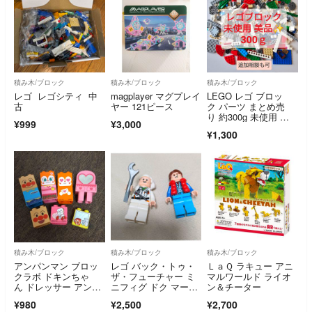
積み木/ブロック
積み木/ブロック
積み木/ブロック
レゴ レゴシティ 中
magplayer マグプレイ
LEGO レゴ ブロッ
古
ヤー 121ピース
ク パーツ まとめ売
り 約300g 未使用 美
¥999
¥3,000
品
¥1,300
積み木/ブロック
積み木/ブロック
積み木/ブロック
アンパンマン ブロッ
レゴ バック・トゥ・
ＬａＱ ラキュー アニ
クラボ ドキンちゃ
ザ・フューチャー ミ
マルワールド ライオ
ん ドレッサー アンパ
ニフィグ ドク マーテ
ン＆チーター
ンマン ブロックラボ
ィ
¥980
¥2,500
¥2,700