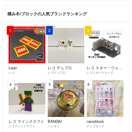
積み木/ブロックの人気ブランドランキング
1
2
3
Lego
レゴ デュプロ
レゴ スター・ウォーズ
レゴ
レゴデュプロ
レゴスターウォーズ
4
5
6
レゴ マインクラフト
BANDAI
nanoblock
レゴマインクラフト
バンダイ
ナノブロック