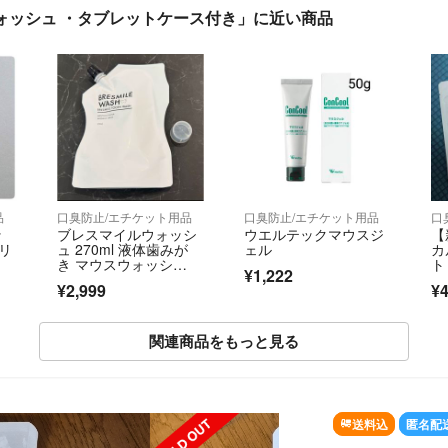
ウォッシュ ・タブレットケース付き」に近い商品
品
口臭防止/エチケット用品
口臭防止/エチケット用品
口
ッ
ブレスマイルウォッシ
ウエルテックマウスジ
【
ボリ
ュ 270ml 液体歯みが
ェル
カ
き マウスウォッシ
ト
¥1,222
ュ 口臭 歯周炎 歯周病
¥2,999
¥4
関連商品をもっと見る
SOLD OUT
送料込
匿名配