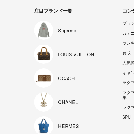
注目ブランド一覧
コン
ブラ
Supreme
カテ
ラン
買取
LOUIS
VUITTON
人気
キャ
COACH
ラクマp
ラク
集
CHANEL
ラク
SPU
HERMES