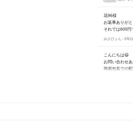
気になる点がありま
花96様
お返事ありがと
※子供がおります
それでは600
どうぞよろしくお
みさぴょん
- 2年
こんにちは😃
お問い合わせあ
簡易包装での配
ます🙆
600円ではい
花96
- 
出品者
こんにちは。購
ただくことは可
みさぴょん
- 2年