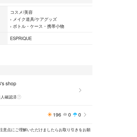
コスメ/美容
›
メイク道具/ケアグッズ
て普通郵便にて配送いたします。
›
ボトル・ケース・携帯小物
ESPRIQUE
ンケース
's shop
本人確認済
196
0
0
注意点にご理解いただけましたらお取り引きをお願