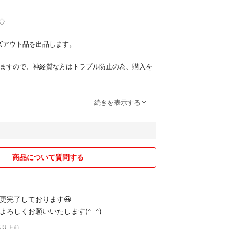
点◇
ズアウト品を出品します。
なりますので、神経質な方はトラブル防止の為、購入を
用品もありまーす＊
続きを表示する
、たたみしわが生じます。 傷、汚れには含まれませ
さい。
発送します。
商品について質問する
ませんのでご理解いただける方のみご注文くださ
更完了しております😃
よろしくお願いいたします(^_^)
ンセル、返品、返金、クレームは応じません。
2年以上前