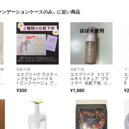
ンデーションケースのみ」に近い商品
小物
化粧下地
化粧下地
フ
ス
エスプリーク ラスティ
エスプリーク トリプ
エ
コ
ングセラムベース 0
ルモイスチュア プラ
フ
旅
1 ピンクベージュ プラ
イマー 化粧下地 コー
5
イマー 下地
セー
¥300
¥1,980
¥2