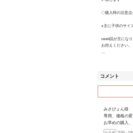
◇購入時の注意
※主に子供のサイ
used品が主に
お控えください。
＊たまに新品未使
※洋服等ですので
コメント
んのでご了承くだ
※一番安い方法で
(主に定形外郵便)
保証、追跡等あり
みさぴょん様
い。
専用、価格の変
お早めの購入、
※ご購入後のキャ
花96
- 
出品者