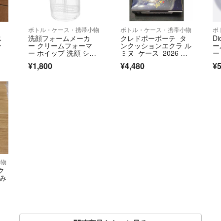
ボトル・ケース・携帯小物
ボトル・ケース・携帯小物
ボ
ス
洗顔フォームメーカ
クレドポーボーテ タ
D
ン
ー クリームフォーマ
ンクッションエクラ ル
ー
ー ホイップ 洗顔 シャ
ミヌ ケース 2026 限
ー
ンプー
定 新品 未使用
ス
¥1,800
¥4,480
¥5
小物
ク
のみ