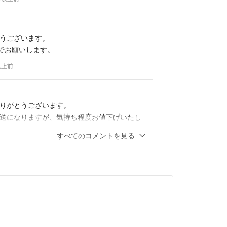
したらご購入前にご質問ください *_ _)
うございます。
ので、返信が遅くなることがあります。
円でお願いします。
願いします。
以上前
りがとうございます。
送になりますが、気持ち程度お値下げいたし
すべてのコメントを見る
かがでしょうか？？
2年以上前
入を検討しているのですが、お値下げしてい
能でしょうか？よろしくお願いいたします。
以上前