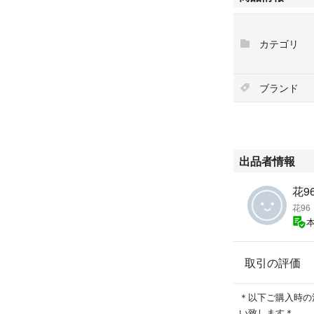
カテゴリ
本体のみ、保護し
ブランド
#コーセー
#エスプリーク
#ファンデーショ
出品者情報
花96
花96
取引の評価
＊以下ご購入時の
い致します＊