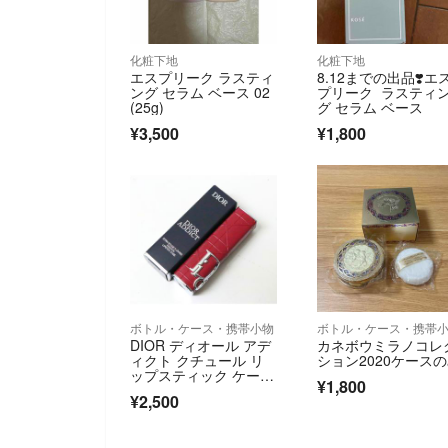
化粧下地
化粧下地
エスプリーク ラスティ
8.12までの出品❣️エ
ング セラム ベース 02
プリーク ラスティ
(25g)
グ セラム ベース
¥3,500
¥1,800
ボトル・ケース・携帯小物
ボトル・ケース・携帯
DIOR ディオール アデ
カネボウミラノコレ
ィクト クチュール リ
ション2020ケース
ップスティック ケー
¥1,800
ス
¥2,500