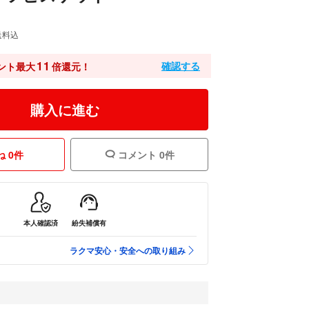
送料込
11
確認する
ント最大
倍還元！
購入に進む
 0件
コメント 0件
本人確認済
紛失補償有
ラクマ安心・安全への取り組み