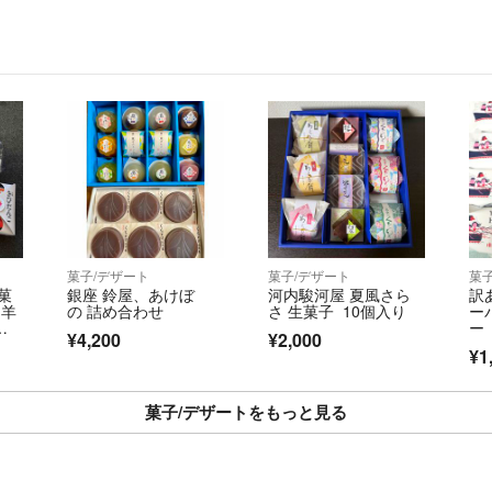
菓子/デザート
菓子/デザート
菓
菓
銀座 鈴屋、あけぼ
河内駿河屋 夏風さら
訳
 羊
の 詰め合わせ
さ 生菓子 10個入り
ー
ブ
ー
¥4,200
¥2,000
れ
黒
¥1
ク
ッ
菓子/デザートをもっと見る