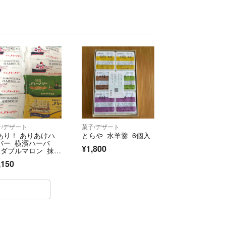
子/デザート
菓子/デザート
あり！ ありあけハ
とらや 水羊羹 6個入
バー 横濱ハーバ
¥1,800
 ダブルマロン 抹茶
蜜 バナナシェイ
,150
 焼き菓子 アウトレ
ト