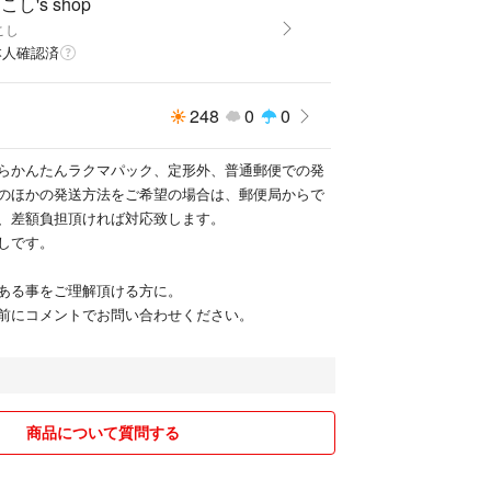
こし's shop
こし
本人確認済
248
0
0
らかんたんラクマパック、定形外、普通郵便での発
のほかの発送方法をご希望の場合は、郵便局からで
、差額負担頂ければ対応致します。
しです。
ある事をご理解頂ける方に。
前にコメントでお問い合わせください。
商品について質問する