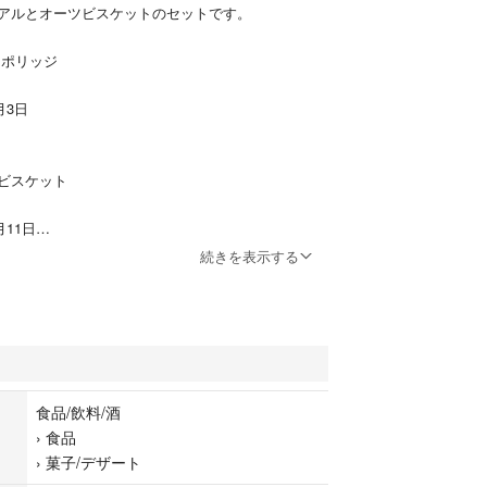
アルとオーツビスケットのセットです。
 ポリッジ
月3日
ビスケット
月11日
続きを表示する
おります。
が確認できない事をご理解頂ける方に。
食品/飲料/酒
›
食品
›
菓子/デザート