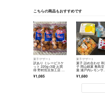
こちらの商品もおすすめです
菓子/デザート
菓子/デザート
訳あり ミレービスケ
菓子 詰め合わせ 和
ット 220g×3袋 お買
子 岡山銘菓 敷島堂
得 野村煎豆加工店 お
羹 瀬戸内レモンサ
菓子 おやつ
レ きびだんご さざ
¥1,085
¥1,680
石 せんべい