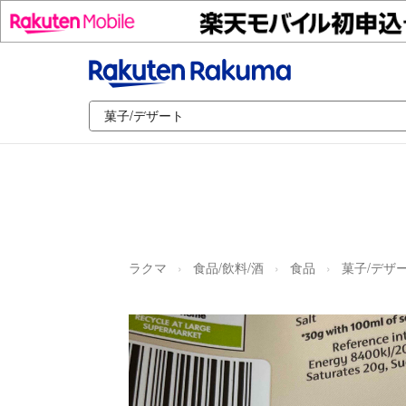
ラクマ
食品/飲料/酒
食品
菓子/デザ