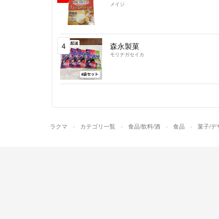
メイジ
4
森永製菓
モリナガセイカ
ラクマ
カテゴリ一覧
食品/飲料/酒
食品
菓子/デ