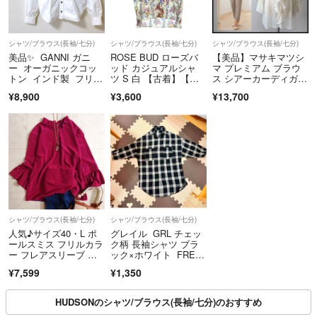
シャツ/ブラウス(長袖/七分)
シャツ/ブラウス(長袖/七分)
シャツ/ブラウス(長袖/七分)
美品✨ GANNI ガニ
ROSE BUD ローズバ
【美品】マサキマツシ
ー オーガニックコッ
ッド カジュアルシャ
マ プレミアム ブラウ
トン インド製 フリ
ツ S 白 【古着】【中
ス シアーカーディガ
ル ビッグカラー シャ
古】【送料無料】
ン アイボリー M
¥8,900
¥3,600
¥13,700
ツ ブラウス 白 36Ｓ
シャツ/ブラウス(長袖/七分)
シャツ/ブラウス(長袖/七分)
人気♪サイズ40・L ポ
グレイル GRL チェッ
ールスミス フリルカラ
ク柄 長袖シャツ ブラ
ー フレアスリーブ ブ
ック×ホワイト FREE
ラウス
サイズ
¥7,599
¥1,350
HUDSONのシャツ/ブラウス(長袖/七分)のおすすめ