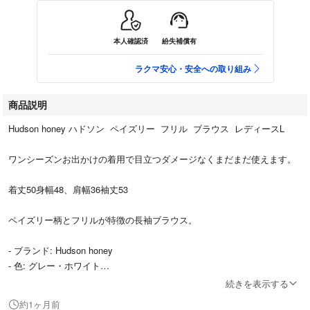
本人確認済
紛失補償有
ラクマ安心・安全への取り組み
商品説明
Hudson honey ハドソン ペイズリー フリル ブラウス レディースL
ワンシーズンお出かけの着用で目立つダメージなくまだまだ使えます。
着丈50身幅48、肩幅36袖丈53
ペイズリー柄とフリルが特徴の長袖ブラウス。
- ブランド: Hudson honey
- 色: グレー・ホワイト
- デザイン: ペイズリー柄・フリル付き
続きを表示する
- 袖のスタイル: 長袖・バルーンスリーブ
約1ヶ月前