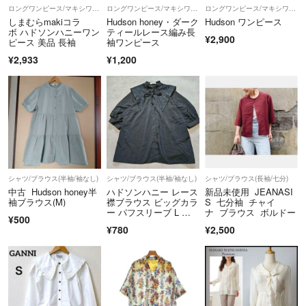
ロングワンピース/マキシワンピース
ロングワンピース/マキシワンピース
ロングワンピース/マキシワンピース
しまむらmakiコラ
Hudson honey・ダーク
Hudson ワンピース
ボ ハドソンハニーワン
ティールレース編み長
¥2,900
ピース 美品 長袖
袖ワンピース
¥2,933
¥1,200
シャツ/ブラウス(半袖/袖なし)
シャツ/ブラウス(半袖/袖なし)
シャツ/ブラウス(長袖/七分)
中古 Hudson honey半
ハドソンハニー レース
新品未使用 JEANASI
袖ブラウス(M)
襟ブラウス ビッグカラ
S 七分袖 チャイ
ー パフスリーブ L 黒 1
ナ ブラウス ボルドー
¥500
419H
¥780
¥2,500