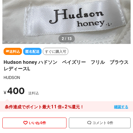
2 / 13
送料込
匿名配送
すぐに購入可
Hudson honey ハドソン ペイズリー フリル ブラウス
レディースL
HUDSON
400
¥
送料込
11
2
条件達成でポイント最大
倍+
%還元！
確認する
いいね 0件
コメント 0件