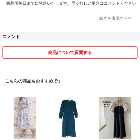
商品明後日までに発送いたします。早く欲しい場合はコメントください
続きを表示する
よろしくお願いします
コメント
子供のものからさまざまです。
商品について質問する
また、同梱できる場合は2点目より150円お値引きさせていただきます
ので、宜しかったらたくさんみてください。
また、梱包材は家にあるリサイクル資材を使います。梱包はしっかりさ
こちらの商品もおすすめです
せていただきますが、ビニール袋などになる場合もございますのでご了
承ください。