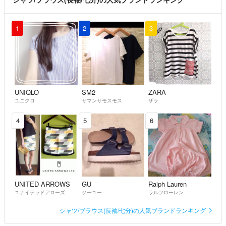
1
2
3
UNIQLO
SM2
ZARA
ユニクロ
サマンサモスモス
ザラ
4
5
6
UNITED ARROWS
GU
Ralph Lauren
ユナイテッドアローズ
ジーユー
ラルフローレン
シャツ/ブラウス(長袖/七分)の人気ブランドランキング