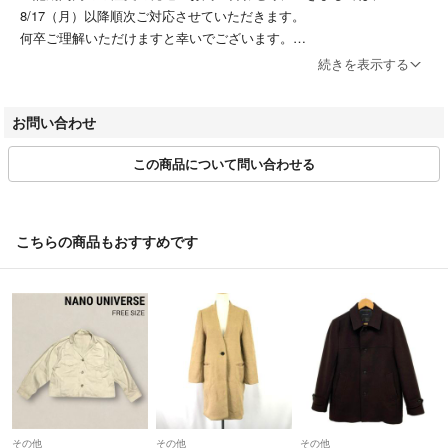
8/17（月）以降順次ご対応させていただきます。
何卒ご理解いただけますと幸いでございます。
続きを表示する
【※ご注意※】
一部、北海道・沖縄への配送不可の商品がございます。
お問い合わせ
大変恐縮ではございますが、ご購入前に商品説明文をご確認いただきま
すようお願いいたします。
この商品について問い合わせる
【お問い合わせについて】
大変恐縮ではございますが、以下のお問い合わせ内容につきましては、
ご回答をいたしかねますので予めご了承くださいませ。
こちらの商品もおすすめです
・個々の商品について（状態・季節感・サイズ・デザイン等）
・商品画像追加のご依頼
・お値下げについて
【付属品等について】
商品画像に写っているものが全てとなります。
商品画像に写っていない、リボンやベルト等は付属いたしません。
その他
その他
その他