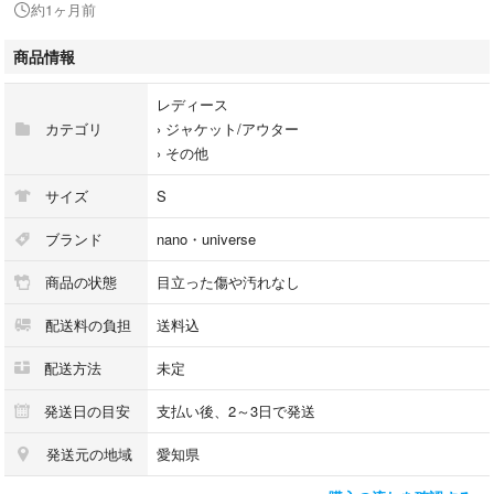
約1ヶ月前
【実寸サイズ】
商品情報
肩幅 35cm
身幅（脇下） 45cm
レディース
後ろ着丈（襟元より） 70cm
カテゴリ
›
ジャケット/アウター
全長 -
›
その他
袖丈 58cm
サイズ
S
【配送方法・送料に関して】
ラクマのシステム仕様上、配送方法が未定と表示されますが、
ブランド
nano・universe
ヤマト運輸にて発送させていただきます。
商品の状態
目立った傷や汚れなし
【ご注意】
配送料の負担
送料込
こちらの商品は北海道・沖縄への配送は不可となります。
上記地域よりご購入いただいた場合、大変恐縮ではございますが、
配送方法
未定
お取引キャンセルとさせていただきます。予めご了承くださいませ。
発送日の目安
支払い後、2～3日で発送
【お問い合わせについて】
発送元の地域
愛知県
大変恐縮ではございますが、以下のお問い合わせ内容につきましては、
ご回答をいたしかねますので予めご了承くださいませ。