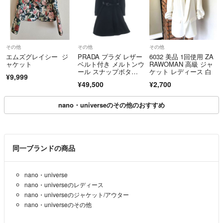
その他
その他
その他
エムズグレイシー ジ
PRADA プラダ レザー
6032 美品 1回使用 ZA
ャケット
ベルト付き メルトンウ
RAWOMAN 高級 ジャ
ール スナップボタ
ケット レディース 白
¥9,999
ン フーデッド ロング
¥49,500
¥2,700
コート ブラック レデ
ィース 290569
nano・universeのその他のおすすめ
同一ブランドの商品
nano・universe
nano・universeのレディース
nano・universeのジャケット/アウター
nano・universeのその他