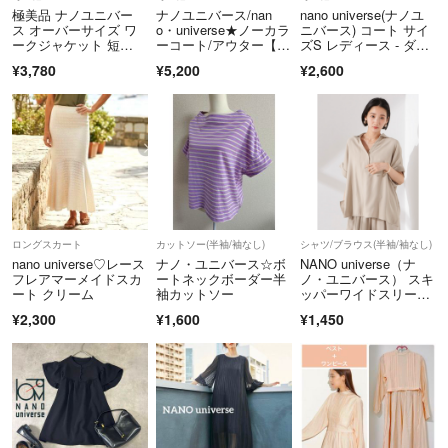
【配送業者】ヤマト運輸
極美品 ナノユニバー
ナノユニバース/nan
nano universe(ナノユ
ス オーバーサイズ ワ
o・universe★ノーカラ
ニバース) コート サイ
ークジャケット 短
ーコート/アウター【レ
ズS レディース - ダー
【発送について】
丈 F 綿 アウター
ディースF/ベージュ/be
クブラウン 長袖/冬
¥3,780
¥5,200
¥2,600
発送までの日数が2〜3日で発送と表示されますが、
ige】Coat/Jacket/Jum
per◆mBH603
2～3営業日での発送となります。
【採寸方法について】
※当店の採寸方法は下記URLからご確認ください。
https://www.kaitori-abj.com/auctionsize/sizelist.html
※こちらのアカウントはラクマ公式パートナーの株式会社ABJによって
ロングスカート
カットソー(半袖/袖なし)
シャツ/ブラウス(半袖/袖なし)
運営されています。
nano universe♡レース
ナノ・ユニバース☆ボ
NANO universe（ナ
フレアマーメイドスカ
ートネックボーダー半
ノ・ユニバース） スキ
ート クリーム
袖カットソー
ッパーワイドスリーブ
▼特商法
シャツ（セットアップ
https://fril.jp/ts/official/law/abj/
¥2,300
¥1,600
¥1,450
可）
▼返品特約
https://fril.jp/ts/official/law/abj/#return_policy