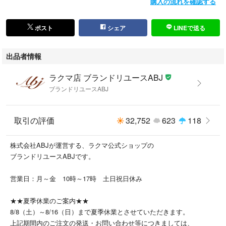
購入の流れを確認する
・商品の状態、季節感、サイズ、デザイン等について
・商品画像追加のご依頼
ポスト
シェア
LINEで送る
・お値下げについて
出品者情報
【弊社管理番号】
SIFF030030
ラクマ店 ブランドリユースABJ
ブランドリユースABJ
取引の評価
32,752
623
118
株式会社ABJが運営する、ラクマ公式ショップの
ブランドリユースABJです。
営業日：月～金 10時～17時 土日祝日休み
★★夏季休業のご案内★★
8/8（土）～8/16（日）まで夏季休業とさせていただきます。
上記期間内のご注文の発送・お問い合わせ等につきましては、