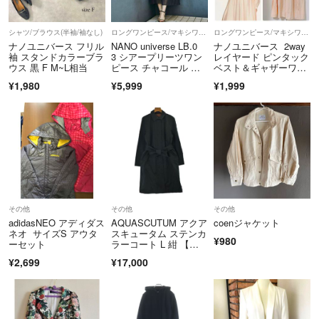
シャツ/ブラウス(半袖/袖なし)
ロングワンピース/マキシワンピース
ロングワンピース/マキシワンピース
ナノユニバース フリル
NANO universe LB.0
ナノユニバース 2way
袖 スタンドカラーブラ
3 シアープリーツワン
レイヤード ピンタック
ウス 黒 F M~L相当
ピース チャコール ロ
ベスト＆ギャザーワン
ングワンピース ナノユ
ピース 長袖
¥1,980
¥5,999
¥1,999
ニバース 結婚式 パー
ティー
その他
その他
その他
adidasNEO アディダス
AQUASCUTUM アクア
coenジャケット
ネオ サイズS アウタ
スキュータム ステンカ
¥980
ーセット
ラーコート L 紺 【古
着】【中古】【送料無
¥2,699
¥17,000
料】