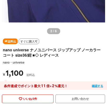
2 / 6
送料込
すぐに購入可
nano universe ナノユニバース ジップアップ ノーカラー
コート size36/紺 ■◇ レディース
nano・universe
1,100
¥
送料込
11
2
条件達成でポイント最大
倍+
%還元！
確認する
いいね 0件
お問い合わせ