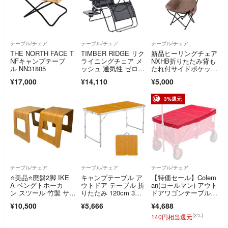
テーブル/チェア
テーブル/チェア
テーブル/チェア
THE NORTH FACE T
TIMBER RIDGE リク
新品ヒーリングチェア
NFキャンプテーブ
ライニングチェア メ
NXHB折りたたみ背も
ル NN31805
ッシュ 通気性 ゼログ
たれ付サイドポケット
ラビティ
コンパクト
¥17,000
¥14,110
¥5,000
3%還元
テーブル/チェア
テーブル/チェア
テーブル/チェア
⭐️美品⭐️廃盤2脚 IKE
キャンプテーブル ア
【特価セール】Colem
A ベングトホーカ
ウトドア テーブル 折
an(コールマン) アウト
ン スツール 竹製 サイ
りたたみ 120cm 3段
ドアワゴンテーブル 2
ドテーブル
階高さ調整可
0000
¥10,500
¥5,666
¥4,688
(3%)
140円相当還元