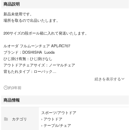
商品説明
新品未使用です。
場所を取るので出品いたします。
200サイズの段ボール箱に入れて発送いたします。
ルオーダ フルムーンチェア APL-RC707
ブランド：DOSHISHA Luoda
ひじ掛け有無：ひじ掛けなし
アウトドアチェアサイズ：ノーマルチェア
背もたれタイプ：ローバック
アウトドアチェアフレーム素材：スチール
続きを表示する
アウトドアチェア収納方法：収束
約3年前
最大座面高（cm）：44 cm
色：カーキ系 グレー系
商品情報
ハイチェア/ローチェア：ハイチェア
スポーツ/アウトドア
カテゴリ
›
アウトドア
›
テーブル/チェア