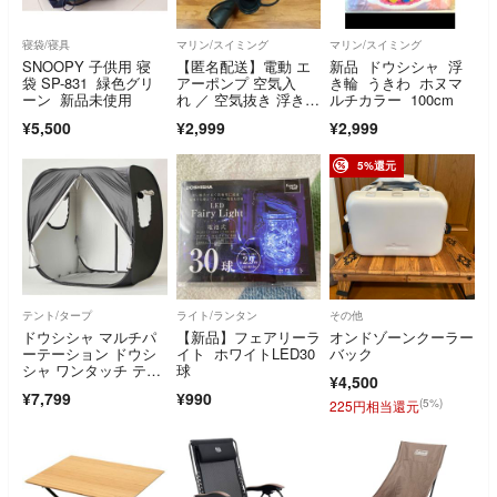
寝袋/寝具
マリン/スイミング
マリン/スイミング
SNOOPY 子供用 寝
【匿名配送】電動 エ
新品 ドウシシャ 浮
袋 SP-831 緑色グリ
アーポンプ 空気入
き輪 うきわ ホヌマ
ーン 新品未使用
れ ／ 空気抜き 浮き
ルチカラー 100cm
輪・プール 遊具◎
¥5,500
¥2,999
¥2,999
5%還元
テント/タープ
ライト/ランタン
その他
ドウシシャ マルチパ
【新品】フェアリーラ
オンドゾーンクーラー
ーテーション ドウシ
イト ホワイトLED30
バック
シャ ワンタッチ テン
球
¥4,500
ト 簡易テント
¥7,799
¥990
(5%)
225円相当還元