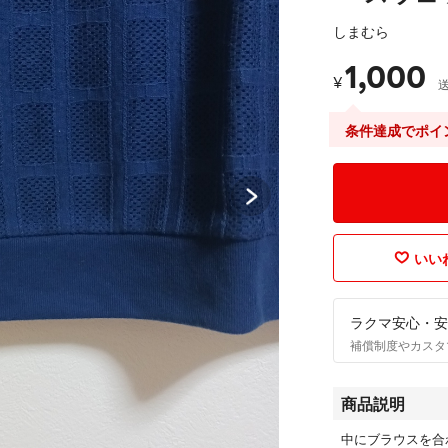
しまむら
1,000
¥
条件達成でポイ
いいね
ラクマ安心・安
補償制度やカスタ
商品説明
中にブラウスを合