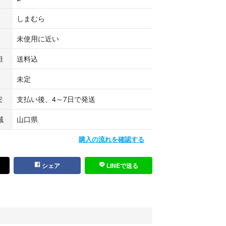
付き
ーネック
しまむら
未使用に近い
がとうございます。
担
送料込
未定
無印#アメリカンホリック#サマンサモスモス#グロー
安
支払い後、4～7日で発送
ップ#アクシーズファム#グローバルワーク
域
山口県
系
購入の流れを確認する
ど...なし
シェア
LINEで送る