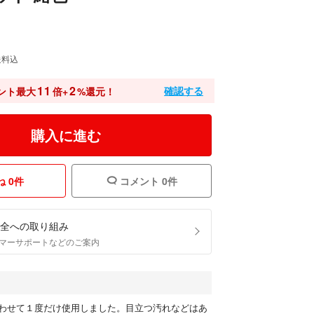
送料込
11
2
確認する
ント最大
倍+
%還元！
購入に進む
 0件
コメント 0件
全への取り組み
マーサポートなどのご案内
わせて１度だけ使用しました。目立つ汚れなどはあ