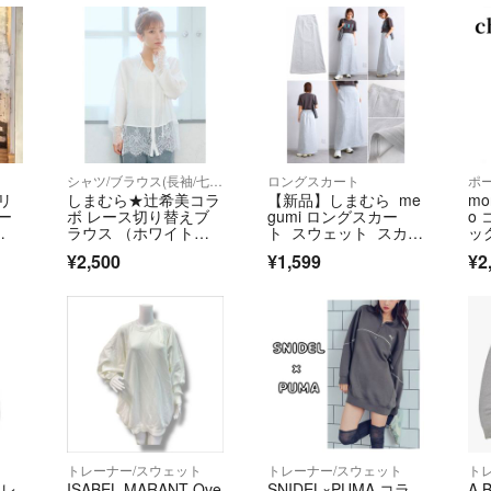
シャツ/ブラウス(長袖/七分)
ロングスカート
ポ
リ
しまむら★辻希美コラ
【新品】しまむら me
mor
ー
ボ レース切り替えブ
gumi ロングスカー
o
ラウス （ホワイト
ト スウェット スカー
ッ
Ｌ ）アンジュシャル
ト グレー M
¥2,500
¥1,599
¥2
ム
ト
トレーナー/スウェット
トレーナー/スウェット
ト
 レ
ISABEL MARANT Ove
SNIDEL×PUMA コラ
A 