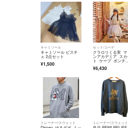
キャミソール
セット/コーデ
キャミソール ビスチ
クラロリくる実 マ
ェ 2点セット
ンアカデミア スカ
ト ケープ ポンチ
¥1,500
ョ しまむら
¥6,430
トレーナー/スウェット
トレーナー/スウェッ
Disney ゆるダボ ミッ
良品 REMI RELIEF