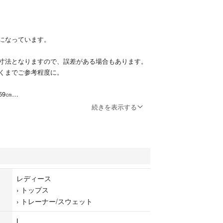
になっています。
寸法となりますので、誤差がある場合もあります。
くまでご参考程度に。
59㎝
続きを表示する
品しています。
があります。
レディース
›
トップス
イビートレーナー
›
トレーナー/スウェット
L