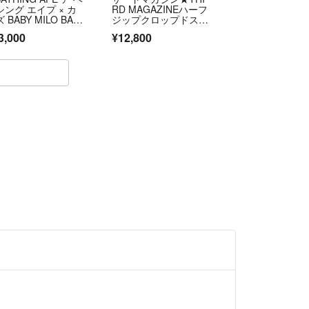
シング エイプ × カ
RD MAGAZINEハーフ
 BABY MILO BAP
ジップクロップドスウ
TA FACE クルーネ
ェット
3,000
¥12,800
クスウェット グレ
 バベスタ ベビーマ
 NIGO期 Lサイ
美品 中古 4a00598