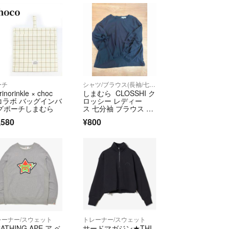
ーチ
シャツ/ブラウス(長袖/七分)
inorinkle × choc
しまむら CLOSSHI ク
 コラボ バッグインバ
ロッシー レディー
グポーチしまむら
ス 七分袖 ブラウス ネ
イビー Mサイズ
,580
¥800
レーナー/スウェット
トレーナー/スウェット
BATHING APE ア ベ
サードマガジン★THI