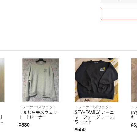
ト
トレーナー/スウェット
トレーナー/スウェット
ト
しまむら❤️スウェッ
SPY×FAMILY アーニ
ね
ま
ト トレーナー
ャ・フォージャー ス
キ
ィ
ウェット
¥880
¥3
¥650