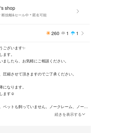
s shop
＊断捨離&セール中＊匿名可能
260
1
1
うございます✨
します。
いましたら、お気軽にご相談ください。
、圧縮させて頂きますのでご了承ください。
降になります。
します☺
。ペットも飼っていません。ノークレーム、ノーリ
します☺
続きを表示する
は、多少お値下げが可能です☺