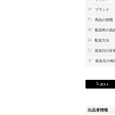
- 装飾: ビジュー
- スタイル: クル
ブランド
- 袖の長さ: 長袖
商品の状態
ご覧いただきあり
配送料の負
サイズ...L
配送方法
#ユニクロ#GU#
発送日の目
ブ#スタジオクリ
発送元の地
カラー...ネイビー
汚れ・破れ・臭いな
ポスト
出品者情報