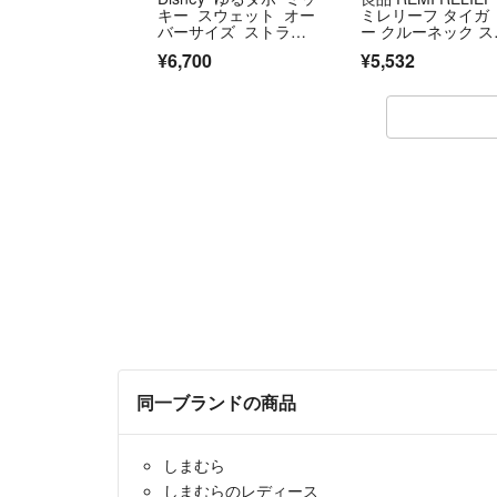
キー スウェット オー
ミレリーフ タイガ
バーサイズ ストライ
ー クルーネック ス
プ 長袖
ェット トレーナ
¥6,700
¥5,532
ー M グレー レデ
ス 古着 中古 USED
同一ブランドの商品
しまむら
しまむらのレディース