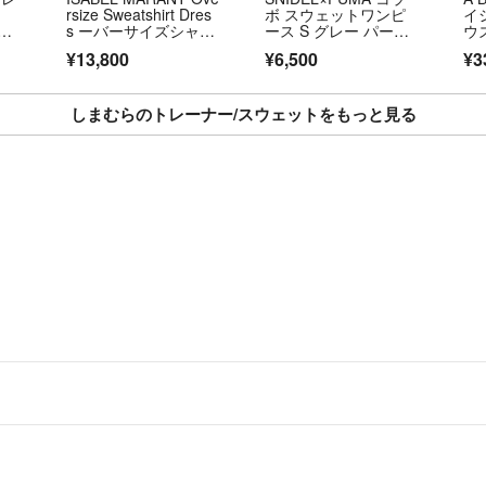
rsize Sweatshirt Dres
ボ スウェットワンピ
イ
ウ
s ーバーサイズシャツ
ース S グレー パーカ
ウズ
ドレス トレーナー イ
ー トレーナー プー
ES
¥13,800
¥6,500
¥3
ィー
ザベルマラン RO0346
マ スナイデル 長袖 ワ
ッ
FA ホワイト 36 （684
ンピース
ー
MG）
イロ
ズ 
しまむらのトレーナー/スウェットをもっと見る
0