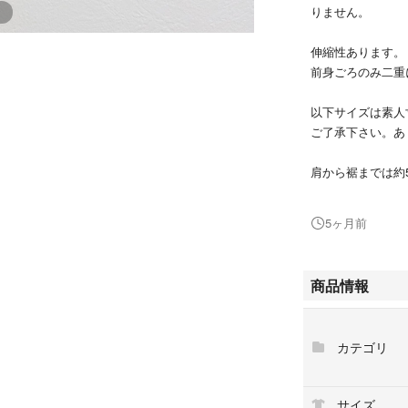
りません。
伸縮性あります。
前身ごろのみ二重
以下サイズは素人
ご了承下さい。あ
肩から裾までは約
袖丈は約57㎝
肩幅は約35㎝
5ヶ月前
横幅は約47㎝
他のサイトにも出
商品情報
急になくなる場合
ご了承ください。
カテゴリ
ビジュー装飾のネ
- 色: ネイビー
サイズ