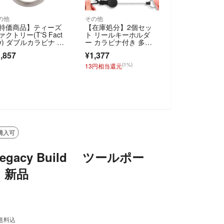
の他
その他
特価商品】ティーズ
【在庫処分】2個セッ
ァクトリー(T'S Fact
ト リールキーホルダ
ry) ダブルカラビナ キ
ー カラビナ付き 多機
能 超軽量 伸縮性
,857
¥1,377
(1%)
13円相当還元
SOLD OUT
購入可
t Legacy Build ツールポー
 新品
送料込