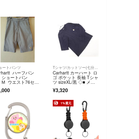
ョートパンツ
Tシャツ/カットソー(七分/長袖)
arhartt ハーフパン
Carhartt カーハート ロ
 ショートパン
ゴ ポケット 長袖 Tシャ
 М ウエスト76セン
ツ sizeXL/黒 ◇■ メン
07677-53
ズ
,000
¥3,320
1%還元