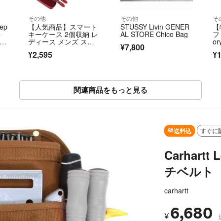
その他
その他
そ
ep
【人気商品】スマート
STUSSY Livin GENER
【
ト
キーケース 2個収納 レ
AL STORE Chico Bag
フ
ディース メンズ スマ
o
¥7,800
ートキー対応
ー
¥2,595
¥1
関連商品をもっと見る
OUT
送料込
すぐに
Carhart
チベルト
carhartt
6,680
¥