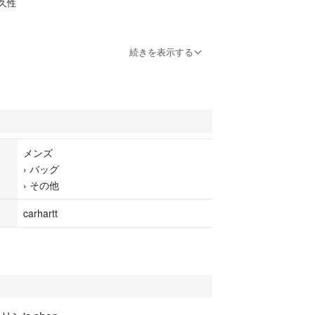
久性
uild Your Own Belt Custom Tool Belt Pouch, Frame
続きを表示する
メンズ
›
バッグ
›
その他
carhartt