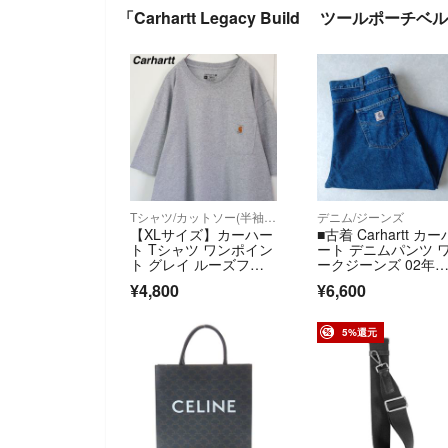
「Carhartt Legacy Build ツールポ
Tシャツ/カットソー(半袖/袖なし)
デニム/ジーンズ
【XLサイズ】カーハー
■古着 Carhartt カー
ト Tシャツ ワンポイン
ート デニムパンツ 
ト グレイ ルーズフィ
ークジーンズ 02年
ット 美品
製 濃紺 ビッグサイ
¥4,800
¥6,600
ズ W42L30【WL659
1】
5%還元