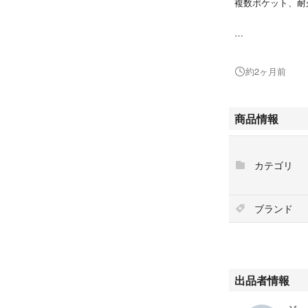
複数ポケット、耐
Carhartt Legacy B
r's Pouch
約2ヶ月前
商品情報
カテゴリ
ブランド
出品者情報