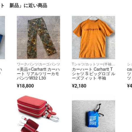
ーチベルト 新品」に近い商品
ワークパンツ/カーゴパンツ
Tシャツ/カットソー(半袖/袖なし)
シ
ハ
⭐️美品⭐️Carhartt カーハ
カーハート Carhartt T
c
ワ
ート リアルツリーカモ
シャツ S ビッグロゴ ル
ツ
パンツW32 L30
ーズフィット 半袖
ツ
チ 
¥18,800
¥2,180
¥4