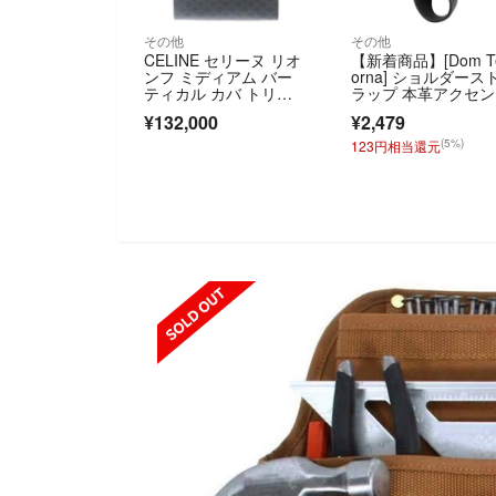
その他
その他
CELINE セリーヌ リオ
【新着商品】[Dom T
ンフ ミディアム バー
orna] ショルダース
ティカル カバ トリオ
ラップ 本革アクセン
ンフキャンバス ブラウ
ト 単
¥132,000
¥2,479
ン 194432CIM
(5%)
123円相当還元
SOLD 