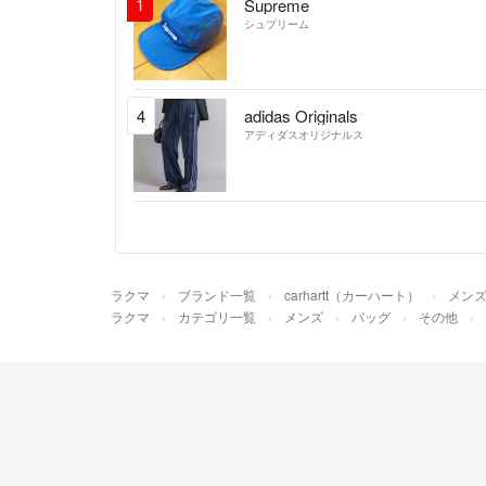
1
Supreme
シュプリーム
4
adidas Originals
アディダスオリジナルス
ラクマ
ブランド一覧
carhartt（カーハート）
メン
ラクマ
カテゴリ一覧
メンズ
バッグ
その他