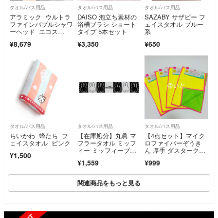
タオル/バス用品
タオル/バス用品
タオル/バス用品
アラミック ウルトラ
DAISO 泡立ち素材の
SAZABY サザビー フ
ファインバブルシャワ
浴槽ブラシ ショート
ェイスタオル ブルー
ーヘッド エコス
タイプ 5本セット
系
パ グロスシルバー
¥8,679
¥3,350
¥650
タオル/バス用品
タオル/バス用品
タオル/バス用品
ちいかわ 蜂たち フ
【在庫処分】丸眞 マ
【4点セット】マイク
ェイスタオル ピンク
フラータオル ミッフ
ロファイバーぞうき
ィー ミッフィーブリ
ん 厚手 ダスタークロ
¥1,500
ンク 綿100% 抗
ス ダイソー 人気商品
¥1,559
¥999
関連商品をもっと見る
SOLD OUT