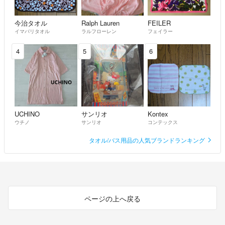
今治タオル
Ralph Lauren
FEILER
イマバリタオル
ラルフローレン
フェイラー
4
5
6
UCHINO
サンリオ
Kontex
ウチノ
サンリオ
コンテックス
タオル/バス用品の人気ブランドランキング
ページの上へ戻る