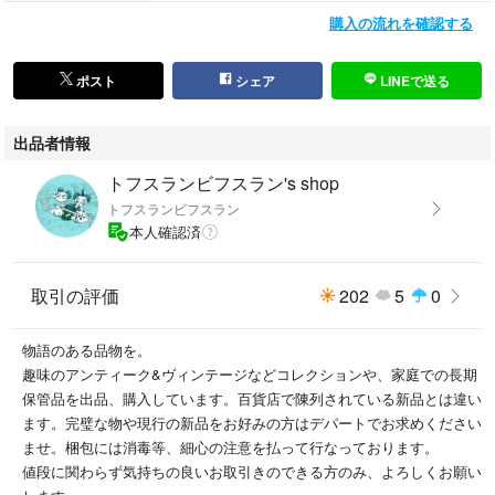
※あくまでも中古品ですので掲載写真や記載内容をご確認いただき、ご理
購入の流れを確認する
解の上ご購入ください。
ポスト
シェア
LINEで送る
イブサンローラン アルマーニ エルメス エミリオプッチ グッチ セリー
出品者情報
ヌ プラダ フェラガモ フェンディ バーバリー レオナール マックスマ
ーラ ミュウミュウ ジミーチュウ クリスチャンルブタン
トフスランビフスラン's shop
トフスランビフスラン
本人確認済
取引の評価
202
5
0
物語のある品物を。
趣味のアンティーク&ヴィンテージなどコレクションや、家庭での長期
保管品を出品、購入しています。百貨店で陳列されている新品とは違い
ます。完璧な物や現行の新品をお好みの方はデパートでお求めください
ませ。梱包には消毒等、細心の注意を払って行なっております。
値段に関わらず気持ちの良いお取引きのできる方のみ、よろしくお願い