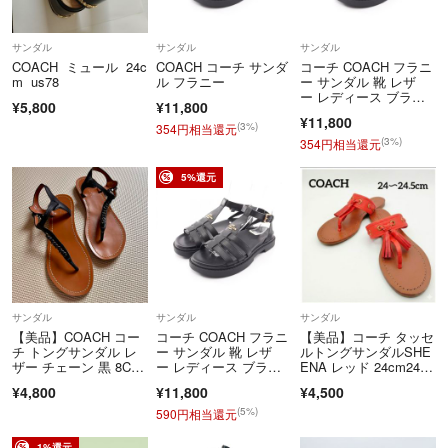
承下さい。
サンダル
サンダル
サンダル
COACH ミュール 24c
COACH コーチ サンダ
コーチ COACH フラニ
m us78
ル フラニー
ー サンダル 靴 レザ
ー レディース ブラッ
¥5,800
¥11,800
ク系 CR866 【中古】
¥11,800
(3%)
354円相当還元
(3%)
354円相当還元
5%還元
サンダル
サンダル
サンダル
【美品】COACH コー
コーチ COACH フラニ
【美品】コーチ タッセ
チ トングサンダル レ
ー サンダル 靴 レザ
ルトングサンダルSHE
ザー チェーン 黒 8C 2
ー レディース ブラッ
ENA レッド 24cm24.5
4.5
ク系 CR866 【中古】
cm
¥4,800
¥11,800
¥4,500
(5%)
590円相当還元
1%還元