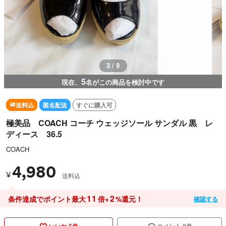
3 / 9
5
現在、
名がこの商品を検討中です
送料込
匿名配送
すぐに購入可
極美品 COACH コーチ ウェッジソール サンダル 黒 レ
ディース 36.5
COACH
4,980
¥
送料込
11
2
条件達成でポイント最大
倍+
%還元！
確認する
いいね 5件
コメント 0件