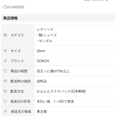
約24時間前
【ブランド】コーチ COACH
【表記サイズ】36.5 M
商品情報
【実寸サイズ】
ヒール高：11.5cm
レディース
0.5アウトソール最大巾：7.5
カテゴリ
›
靴/シューズ
アウトソール全長 20.5
›
サンダル
インソール全長 23.5 cm
サイズ
23cm
着用感 革靴で 23cm スニーカーで 23.5cm の人。
ブランド
COACH
【色】ベージュ 黒 ブラック
商品の状態
目立った傷や汚れなし
配送料の負担
送料込
【状態】
リゾートで、一度着用のみ。ぶつけたりしていないので、極美品と言って
配送方法
かんたんラクマパック(日本郵便)
よいと思いますが、ヒールに微細シミあります。最終画像ご参照。
発送日の目安
支払い後、1～2日で発送
その他、目立ったダメージはなく、問題なくご使用いただける商品で
発送元の地域
東京都
す。