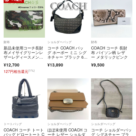
財布
ショルダーバッグ
財布
新品未使用コーチ長財
コーチ COACH バッ
COACH コーチ 長財
布メイサイグリーンレ
グ ホーボー ミニ シグ
布 パイソン柄 レザ
ザーレディースメンズ
ネチャー ブラック 635
ー メタリックピンク
送料無料即日発送
1
¥12,700
¥13,890
¥9,500
(1%)
127円相当還元
トートバッグ
ショルダーバッグ
ショルダーバッグ
COACH コーチ トート
ほぼ未使用 COACH コ
コーチ ショルダーバッ
バッグ ピロートート C
ーチ レザー ショルダ
グ シグネチャー ブラ