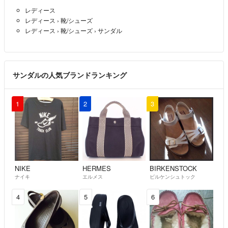
レディース
レディース
›
靴/シューズ
レディース
›
靴/シューズ
›
サンダル
サンダルの人気ブランドランキング
1
2
3
NIKE
HERMES
BIRKENSTOCK
ナイキ
エルメス
ビルケンシュトック
4
5
6