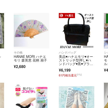
1%還元
その他
ハンドバッグ
シ
ル
HANAE MORI ハナエ
美品♥ハナエモリ♥オー
H
モリ 森英恵 花柄 扇子
ストリッチ型押し♥ハ
モ
ンドバッグ♥黒♥ブラッ
ル
¥2,680
ク♥ゴールド金具
¥6,199
¥4
(1%)
61円相当還元