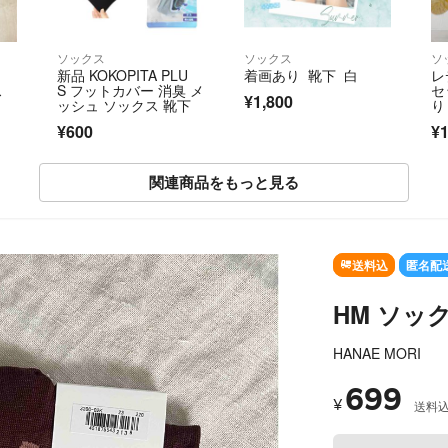
ソックス
ソックス
ソ
新品 KOKOPITA PLU
着画あり 靴下 白
レ
ス
S フットカバー 消臭 メ
セ
¥1,800
ッシュ ソックス 靴下
り
¥600
¥1
関連商品をもっと見る
SOLD OUT
送料込
匿名配
HM ソッ
HANAE MORI
699
¥
送料