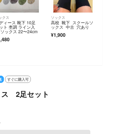
ックス
ソックス
ディース 靴下 10足
高校 靴下 スクールソ
ット 杢調 ライン入
ックス 中古 穴あり
 ソックス 22〜24cm
¥1,900
,480
送
すぐに購入可
クス 2足セット
込