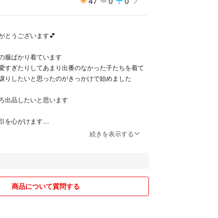
47
0
0
がとうございます💕
の服ばかり着ています
愛すぎたりしてあまり出番のなかった子たちを着て
譲りしたいと思ったのがきっかけで始めました
ろ出品したいと思います
引を心がけます
続きを表示する
圧縮する場合があります
い経験からお取り置きや専用またお値引き交渉など
りませんがいたしません
商品について質問する
りません
します❣️