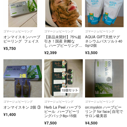
ゴマージュ/ピーリング
ゴマージュ/ピーリング
ゴマージュ/ピーリング
オンマイスキンハーブ
【新品未開封】75%超
AQUA GIFT天然マグ
ピーリング フェイス
引き！国産 剥離な
ネシウムバスソルト40
し ハーブピーリング個
0g☓2個
¥5,750
包装3回 肌質改善
¥2,399
¥3,500
ゴマージュ/ピーリング
ゴマージュ/ピーリング
ゴマージュ/ピーリング
オンマイスキン 2個 ③
Herb La Peel ハーブラ
on:myskin ハーブピー
ピール ハーブピーリ
リング for face│自宅で
¥1,400
ングパック8g×15個
サロン級美容
¥7,500
¥4,500