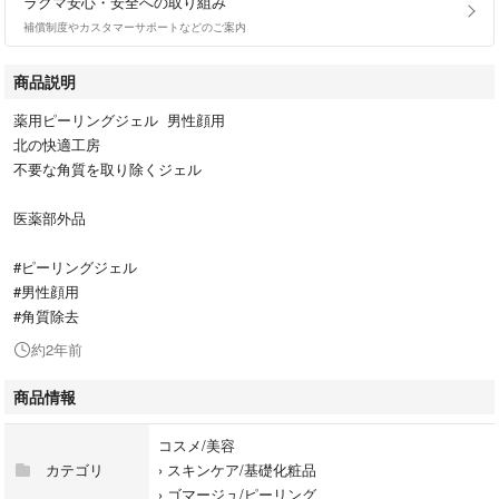
ラクマ安心・安全への取り組み
補償制度やカスタマーサポートなどのご案内
商品説明
薬用ピーリングジェル 男性顔用
北の快適工房
不要な角質を取り除くジェル
医薬部外品
#ピーリングジェル
#男性顔用
#角質除去
約2年前
商品情報
コスメ/美容
カテゴリ
›
スキンケア/基礎化粧品
›
ゴマージュ/ピーリング