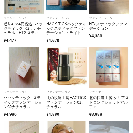
ファンデーション
ファンデーション
ファンデーション
通常4,864円税込 ハッ
HACK TICKハックティ
HT2スティックファン
クティック 02：ナチ
ックスティックファン
デーション
ュラル HT2 スティッ
デーション・ライト
¥4,380
クファンデーショ
¥4,477
¥4,670
ン 北の快適工房 ★新
品・未開封
ファンデーション
ファンデーション
フットケア
ハックティック ステ
北の快適工房HACTICK
北の快適工房 クリアス
ィックファンデーショ
ファンデーション02ナ
トロングショットアル
ン02ナチュラル
チュラル
ファ
¥4,980
¥4,880
¥8,888