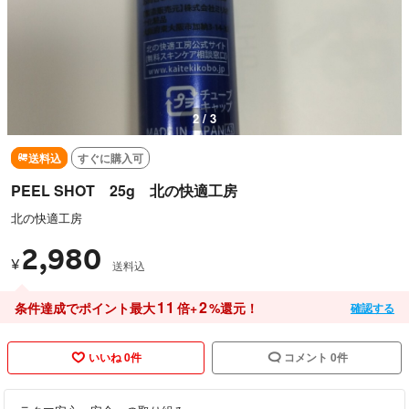
2 / 3
送料込
すぐに購入可
PEEL SHOT 25g 北の快適工房
北の快適工房
2,980
¥
送料込
11
2
条件達成でポイント最大
倍+
%還元！
確認する
いいね 0件
コメント 0件