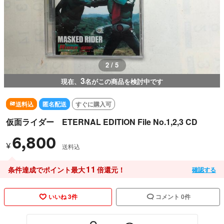
2 / 5
3
現在、
名がこの商品を検討中です
送料込
匿名配送
すぐに購入可
仮面ライダー ETERNAL EDITION File No.1,2,3 CD
6,800
¥
送料込
11
条件達成でポイント最大
倍還元！
確認する
いいね 3件
コメント 0件