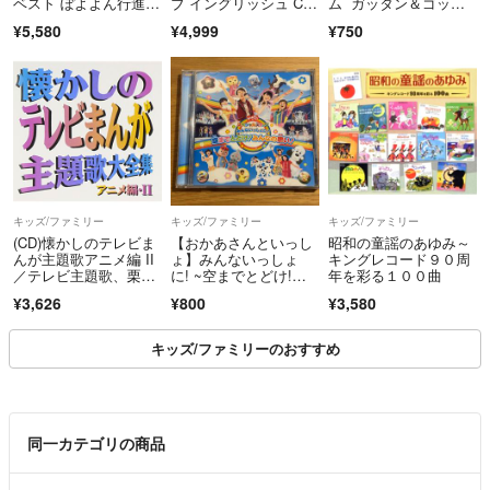
ベスト ぼよよん行進
ブ イングリッシュ C
ム ガッタン＆ゴット
曲 / 今井ゆうぞう はい
D 35枚セットBasic AB
ン
¥5,580
¥4,999
¥750
だしょうこ
C+ 英会話教材/未開封
キッズ/ファミリー
キッズ/ファミリー
キッズ/ファミリー
(CD)懐かしのテレビま
【おかあさんといっし
昭和の童謡のあゆみ～
んが主題歌アニメ編 II
ょ】みんないっしょ
キングレコード９０周
／テレビ主題歌、栗葉
に! ~空までとどけ!み
年を彩る１００曲
子とザ・バイキング、
んなの想い!~
¥3,626
¥800
¥3,580
松金よね子、テアト
ル・エコー、池田鴻、
ヒデ夕樹、北原浩一、
キッズ/ファミリーのおすすめ
ボーカルショップ、ボ
ニー・ジャックス、チ
ャーリー・チェ
同一カテゴリの商品