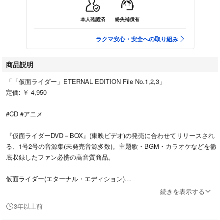
本人確認済
紛失補償有
ラクマ安心・安全への取り組み
商品説明
「「仮面ライダー」ETERNAL EDITION File No.1,2,3」
定価: ￥ 4,950
#CD #アニメ
『仮面ライダーDVD－BOX』(東映ビデオ)の発売に合わせてリリースされ
る、1号2号の音源集(未発売音源多数)。主題歌・BGM・カラオケなどを徹
底収録したファン必携の高音質商品。
仮面ライダー(エターナル・エディション)
続きを表示する
レンタル落ちです。
3年以上前
ご理解頂ける方、よろしくお願い致します。