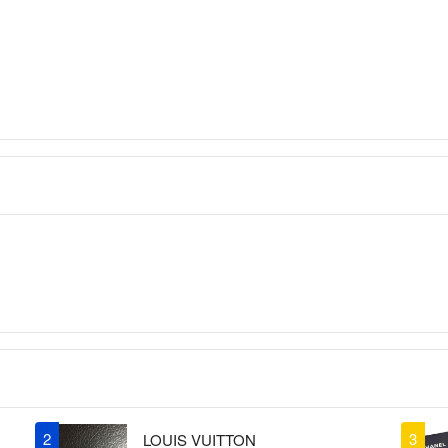
まるこ
-
出品者
ありがとうござ
赤い丸の部分で
か？
うさこ
- 3年以上
うさこ様
お問い合わせ頂
破れそうな部分
縫い合わせて頂
2枚目画像の赤
まるこ
-
出品者
こんばんは。
専用ありがとう
これから購入さ
2
3
LOUIS VUITTON