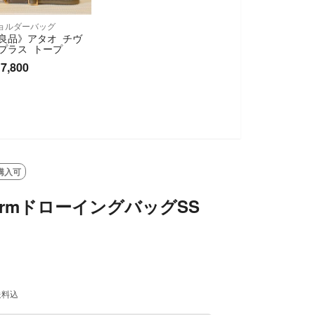
ョルダーバッグ
良品》アタオ チヴ
プラス トープ
7,800
購入可
iformドローイングバッグSS
送料込