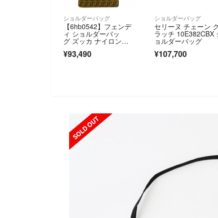
ショルダーバッグ
ショルダーバッグ
【6hb0542】フェンデ
セリーヌ チェーン 
ィ ショルダーバッ
ラッチ 10E382CBX
グ ズッカ ナイロンキ
ョルダーバッグ
ャンバス ブラウン シ
¥93,490
¥107,700
ルバー金具【中古】レ
ディース
SOLD OUT