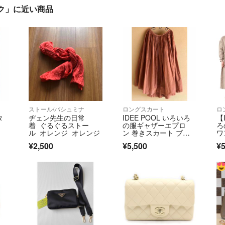
ラック」に近い商品
ストール/パシュミナ
ロングスカート
タ
ヂェン先生の日常
IDEE POOL いろいろ
【
着 ぐるぐるストー
の服ギャザーエプロ
ろ
ル オレンジ オレンジ
ン 巻きスカート ブラ
ワ
ウン
画
¥2,500
¥5,500
¥5