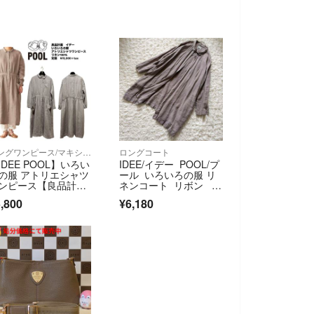
ロングワンピース/マキシワンピース
ロングコート
IDEE POOL】いろい
IDEE/イデー POOL/プ
の服 アトリエシャツ
ール いろいろの服 リ
ンピース【良品計
ネンコート リボン ガ
】リネン
ウン
,800
¥6,180