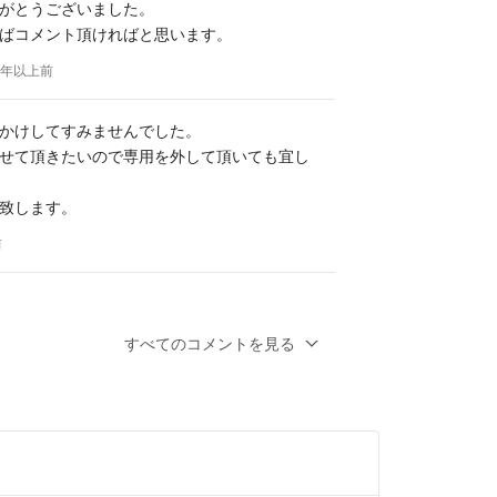
がとうございました。
ばコメント頂ければと思います。
 3年以上前
かけしてすみませんでした。
せて頂きたいので専用を外して頂いても宜し
致します。
前
分にはなると思います。
すべてのコメントを見る
イブなどで500mlのペットボトルと大型のペ
ていた為になったのだと思います。
分には負荷はそこまでかからないと思いま
るようでしたら、専用は一度外しましょう