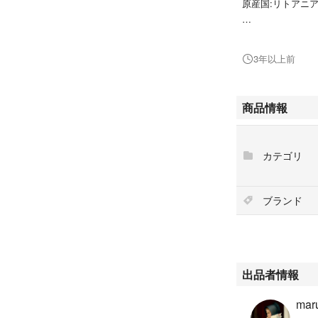
原産国:リトアニ
Drawstring Bag
カバンの中の荷物
3年以上前
躍します。ポリエ
加工が施されてい
です。
商品情報
2枚目と7枚目の
1箇所に、ほつれ
カテゴリ
中古品である事を
ブランド
お値下げ交渉はお
⚠︎商品発送の際
い。⚠︎
出品者情報
mar