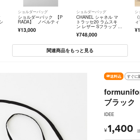
ショルダーバッグ
ショルダーバッグ
シ
ク
ショルダーバック 【P
CHANEL シャネル マ
《
 シ
RADA】 ノベルティ
トラッセ20 ラムスキ
ィ
ン レザー Sフラップ S
¥13,000
¥1
チェーンショルダーバ
¥748,000
ッグ ゴールド金具 ラ
イトベージュ A69900
関連商品をもっと見る
SOLD OUT
送料込
すぐに
formun
ブラック
IDEE
1,400
¥