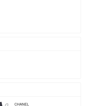
 3年以上前
いました。
すと丁度肩掛けする力が入る部分になります
前
きありがとうございます。
ですが、巾着本体とショルダーの根元部分を
くと問題なく使用できると思います。
マルの部分になります。
 3年以上前
ございます。
せて頂きたいのですが一点宜しいでしょう
CHANEL