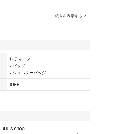
ア
 シリーズ
続きを表示する
の仕分けやサブバッグとして、旅行や出張の際に活
ステル素材なので巾着の開け閉めもスムーズ。撥水
るため、夏のビーチやレジャー、雨の日にもお勧め
画像に印をつけておりますが、ショルダーの片方部分
レディース
と切れのある部分があります。
›
バッグ
›
ショルダーバッグ
ご理解頂ける方、宜しくお願い致します。
IDEE
断りしております。
に商品を圧縮する可能性があります。ご了承くださ
uuuu's shop