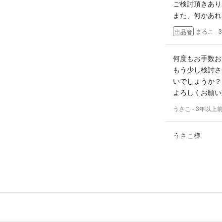
ご検討頂きあり
また、何かあれ
まるこ
-
出品者
何度もお手数お
もう少し検討さ
いでしょうか？
よろしくお願い
うさこ
- 3年以上
うさこ様
引っ張られる部
数回ですが、ラ
ンライトを入れ
普通に使用する
す。
ご購入検討され
か？