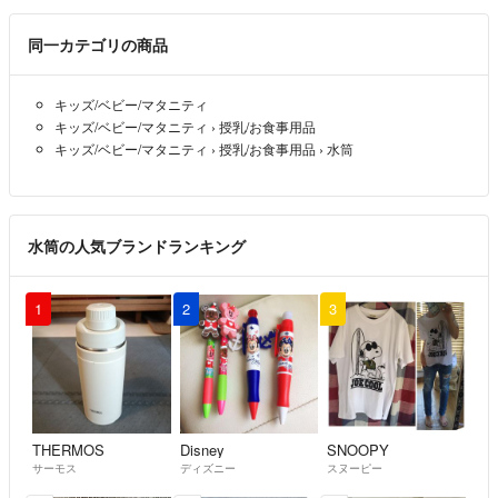
ママジュンキ
- 6年以上前
出品者
同一カテゴリの商品
はじめまして(*^▽^*)
こちら、お値下げは可能でしょうか？
キッズ/ベビー/マタニティ
キッズ/ベビー/マタニティ
›
授乳/お食事用品
メイプルベア
- 6年以上前
キッズ/ベビー/マタニティ
›
授乳/お食事用品
›
水筒
水筒の人気ブランドランキング
1
2
3
THERMOS
Disney
SNOOPY
サーモス
ディズニー
スヌーピー