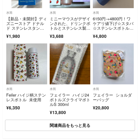
水筒
水筒
水筒
【新品・未開封】ディ
ミニーマウスがデザイ
6150円→4800円！ワ
ズニーストア ドナル
ンされた、ドリンクボ
ケアリ値下げ☆スタバ
ド ステンレスタンブ
トルとステンレス製フ
☆ステンレスボトル S
ラー 530ml
ードジャーの3点セッ
TANLEY ネイビー473
¥1,980
¥3,688
¥4,800
トです。- キャラクタ
ml
ー: ミニーマウス-
水筒
水筒
水筒
Feiler ハイジ柄ステン
フェイラー ハイジ24
フェイラー ショルダ
レスボトル 未使用
ボトルズクライマボト
ーバッグ
ルS 300ml
¥6,350
¥20,800
¥13,800
関連商品をもっと見る