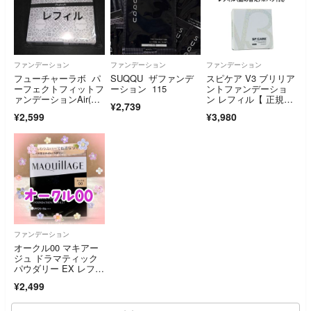
ファンデーション
ファンデーション
ファンデーション
フューチャーラボ パ
SUQQU ザファンデ
スピケア V3 ブリリア
ーフェクトフィットフ
ーション 115
ントファンデーショ
ァンデーションAir(レ
ン レフィル【 正規
¥2,739
フィル) 詰替え用 ポ
品 】ロット番号付 シ
¥2,599
¥3,980
シュレ
リアルナンバー付 QR
コード付 新品未開封
ファンデーション
オークル00 マキアー
ジュ ドラマティック
パウダリー EX レフィ
ル
¥2,499