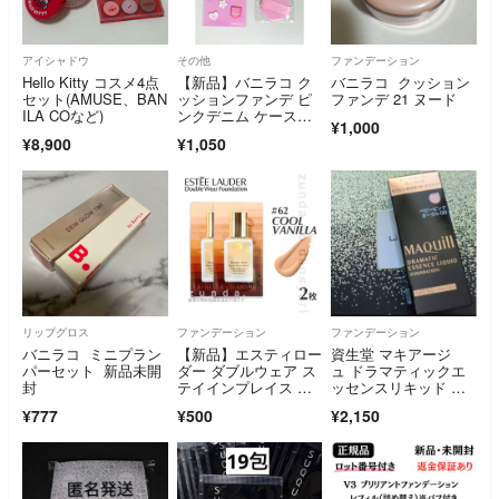
アイシャドウ
その他
ファンデーション
Hello Kitty コスメ4点
【新品】バニラコ ク
バニラコ クッション
セット(AMUSE、BAN
ッションファンデ ピ
ファンデ 21 ヌード
ILA COなど)
ンクデニム ケース＋
¥1,000
パフ＋ワッペンシール
¥8,900
¥1,050
リップグロス
ファンデーション
ファンデーション
バニラコ ミニプラン
【新品】エスティロー
資生堂 マキアージ
パーセット 新品未開
ダー ダブルウェア ス
ュ ドラマティックエ
封
テイインプレイス メ
ッセンスリキッド ベ
ークアップ リキッド
ビーピンクオークル0
¥777
¥500
¥2,150
ファンデーション ク
0(25ml)
ールバニラ 1ml×2枚