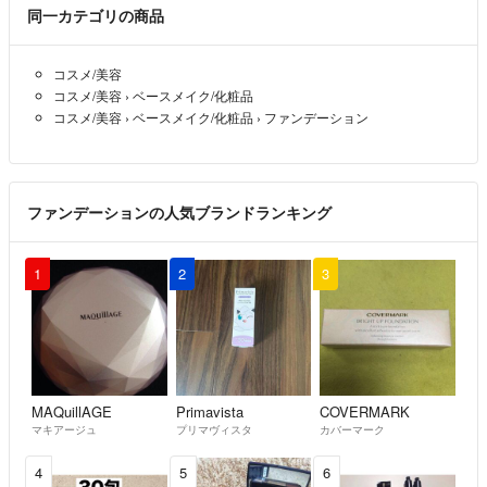
同一カテゴリの商品
コスメ/美容
コスメ/美容
›
ベースメイク/化粧品
コスメ/美容
›
ベースメイク/化粧品
›
ファンデーション
ファンデーションの人気ブランドランキング
1
2
3
MAQuillAGE
Primavista
COVERMARK
マキアージュ
プリマヴィスタ
カバーマーク
4
5
6