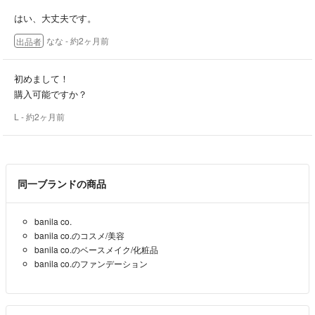
はい、大丈夫です。
なな
- 約2ヶ月前
出品者
初めまして！
購入可能ですか？
L
- 約2ヶ月前
同一ブランドの商品
banila co.
banila co.のコスメ/美容
banila co.のベースメイク/化粧品
banila co.のファンデーション