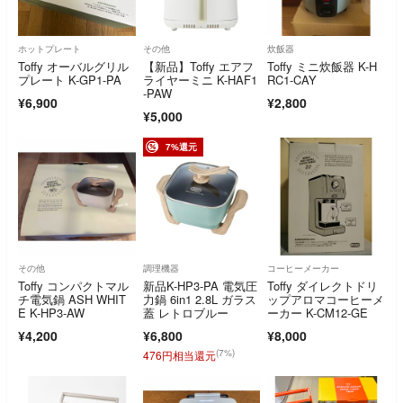
ホットプレート
その他
炊飯器
Toffy オーバルグリル
【新品】Toffy エアフ
Toffy ミニ炊飯器 K-H
プレート K-GP1-PA
ライヤーミニ K-HAF1
RC1-CAY
-PAW
¥6,900
¥2,800
¥5,000
7%還元
その他
調理機器
コーヒーメーカー
Toffy コンパクトマル
新品K-HP3-PA 電気圧
Toffy ダイレクトドリ
チ電気鍋 ASH WHIT
力鍋 6in1 2.8L ガラス
ップアロマコーヒーメ
E K-HP3-AW
蓋 レトロブルー
ーカー K-CM12-GE
¥4,200
¥6,800
¥8,000
(7%)
476円相当還元