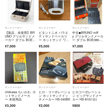
サンドメーカー
サンドメーカー
サンドメーカー
【新品．未使用】BR
ビタントニオ バラエ
中古◾︎BRUNO miff
UNO グリルサンドメ
ティサンドベーカリ
y グリルサンドメーカ
ーカー ダブル BOE08
ー ホットサンド ワッ
ー ダブル BOE089-B
4-GRG
フル たい焼き
RR
¥7,000
¥5,000
¥7,000
サンドメーカー
サンドメーカー
サンドメーカー
chiikawa ちいかわ ホ
ヒロ・コーポレーショ
ヒロコーポレーショ
ットサンドメーカ
ン ホットサンドイッ
ン ビッグサンドメー
ー 未使用品
チメーカー HS-045BK
カー HS-810(1台)
¥3,300
¥2,000
¥800