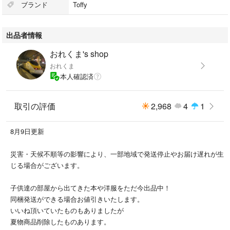
包装紙で包み、匿名のヤマト宅急便での発送を予定しております。
ブランド
Toffy
おれくま の工具、日曜大工、カー用品、
出品者情報
メンテナンス用品はこちら #おれくまホームセンター
おれくま's shop
おれくま
なるべく実物に近づけて撮る努力を
本人確認済
しておりますが、照明による色味の変化や、
閲覧されるモニター環境など
実物商品と画像に若干の誤差が生る場合があります。
取引の評価
2,968
4
1
出品時に商品は細かく確認をしておりますが、
8月9日更新
見落としがある場合があります。
画像等で状態をご確認の上、
災害・天候不順等の影響により、一部地域で発送停止やお届け遅れが生
自宅保管品・used品にご理解いただける方、
じる場合がございます。
ご購入を検討いただければ幸いです。
子供達の部屋から出てきた本や洋服をただ今出品中！
※説明を読んで頂きありがとうございます。
同梱発送ができる場合お値引きいたします。
お互い気持ちの良いお取引の為、
いいね頂いていたものもありましたが
ご購入をご検討される方はお手数ですが
夏物商品削除したものあります。
プロフの一読もお願いします。