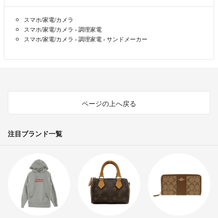
スマホ/家電/カメラ
※梱包・発送について
スマホ/家電/カメラ
›
調理家電
・連絡、発送（国内のみ）は迅速丁寧を心掛けます。
スマホ/家電/カメラ
›
調理家電
›
サンドメーカー
・梱包はリサイクル資材を使用し、割れ物以外は濡れ防止の簡易包装
（洋服等は圧縮あり）です。
・なるべく追跡可能なゆうパケットで発送しますが、輸送中の破損等は
一切責任を負いかねます。
・領収書の発行はできません。
ページの上へ戻る
※商品・検品について
・商品は自宅保管品（喫煙者・ペットなし）です。
新品でも経年劣化や畳みシワ・シミ等がある場合があります。
注目ブランド一覧
到着後の洗濯等をおすすめします。
・素人検品のため見落とし（確認漏れ）や、使用感の感じ方に個人差が
あることをご了承ください。
・写真と説明文に齟齬がある場合は【写真が全て】ですので写真を優先
してください。
※その他のお願い
・評価に悪いが多い方（ラクマ公認購入代行を除く）は、トラブル防止