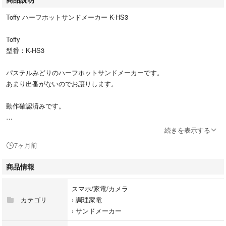
Toffy ハーフホットサンドメーカー K-HS3
Toffy
型番：K-HS3
パステルみどりのハーフホットサンドメーカーです。
あまり出番がないのでお譲りします。
動作確認済みです。
目立つ傷や汚れはありませんが、usedなので
続きを表示する
普段使いするから気にならないという方におすすめします。状態等は画像
7ヶ月前
からご確認下さい。
商品情報
最後の写真は、あんバターサンドを作った時の
画像です。（パンは商品には含まれません）
スマホ/家電/カメラ
カテゴリ
›
調理家電
保証書、箱等はありません。現状お渡しとなります。
›
サンドメーカー
専用の箱がありませんので、プチプチで養生して、