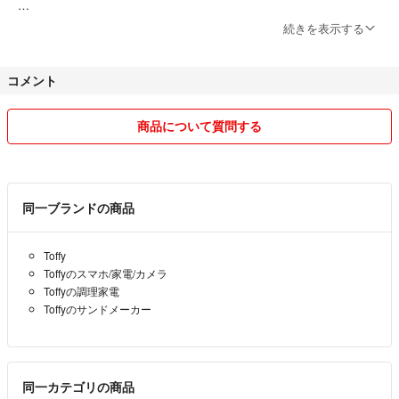
【トラブル防止のため、必ずご一読ください】
続きを表示する
#Toffy #HA/TM-10A
#K-HS3 #ホットサンド #電気 #トースター
昨今のフリマ詐欺等の対策も含め、安心・安全なお取引のため以下のご
#スマホ/家電/カメラ #朝食 #簡単 #豪華 #手軽
コメント
協力をお願いいたします。
#調理家電
#サンドメーカー
※お取引について
商品について質問する
・即購入、まとめ買い大歓迎です。（コメント中でも先着順となりま
す）
・気になる点は必ずご購入前にご質問ください。到着後のイメージ違い
等による返品・クレームはご遠慮願います。
同一ブランドの商品
・詳しい画像やサイズの計測など、ご要望があれば対応します。
・予告なく商品の削除や価格変更を行う場合があります。
Toffy
Toffyのスマホ/家電/カメラ
※コメント・お値下げ交渉
Toffyの調理家電
・非常識なコメント、執拗な値下げ交渉、外部誘導と判断した場合は、
Toffyのサンドメーカー
ブロックおよび通報します。
・交渉不成立の場合や、24時間以内に返信がないコメントは削除しま
す。
・値下げ交渉による専用出品は、24時間以内にお手続きをお願いしま
同一カテゴリの商品
す。時間を過ぎた場合は専用を解除します。