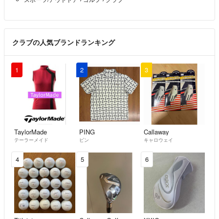
クラブの人気ブランドランキング
1
2
3
TaylorMade
PING
Callaway
テーラーメイド
ピン
キャロウェイ
4
5
6