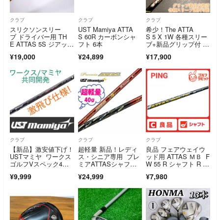
クラブ
クラブ
クラブ
スリクソンスリー
UST Mamiya ATTA
希少！The ATTA
ブ ドライバー用 TH
S 60R カーボンシャ
S 5 X 1W 各種スリー
E ATTAS 5S ジアッタ
フト 6本
ブ+新品グリップ付 1
ス マミヤ
W
¥19,000
¥24,899
¥17,900
クラブ
クラブ
クラブ
【新品】激安値下げ！
超軽量 新品！レディ
良品 フェアウェイウ
USTマミヤ ワークス
ス・シニア専用 プレ
ッド用 ATTAS ＭＢ F
ゴルフVスペック4ハ
ミアATTASシャフ
W 55 R シャフト R PI
イグレードシャフト
ト FLEX＝L
NG スリーブ USTマ
¥9,999
¥24,999
¥7,980
ミヤ