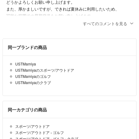
どうかよろしくお願い申し上げます。
また、厚かましいですが、できれば夏休みに利用したいため、
可能な範囲での早期発送をお願い申し上げます。
※発送日とは関係なく、価格ご改定後すぐに購入は行います。
すべてのコメントを見る
kkd
- 2日前
同一ブランドの商品
kkd様、コメントありがとうございます。また、ご連絡が遅くなり大
変申し訳ございませんでした。お値引き可能ですので、ご購入いただ
けるようでしたら、価格を変更いたしますので、ご連絡いただけます
USTMamiya
と幸いです。 よろしくお願いいたします。
USTMamiyaのスポーツ/アウトドア
USTMamiyaのゴルフ
PT
- 3日前
出品者
USTMamiyaのクラブ
すみません、確実に即購入する前提でのお伺いでありますが、
11,250円への値引きは可能でしょうか？
同一カテゴリの商品
予算に限りがあるため、誠に申しわけございません。
kkd
- 4日前
スポーツ/アウトドア
スポーツ/アウトドア
›
ゴルフ
スポーツ/アウトドア
›
ゴルフ
›
クラブ