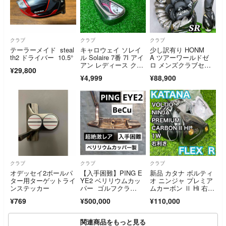
クラブ
クラブ
クラブ
テーラーメイド steal
キャロウェイ ソレイ
少し訳有り HONM
th2 ドライバー 10.5°
ル Solaire 7番 7I アイ
A ツアーワールドゼ
アン レディース クラ
ロ メンズクラブセッ
¥29,800
ブ
ト 13本 SR 初心者 入
¥4,999
¥88,900
門 バッグ付 ホンマ 入
門ゴルフフルセット
クラブ
クラブ
クラブ
オデッセイ2ボールパ
【入手困難】PING E
新品 カタナ ボルティ
ター用ターゲットライ
YE2 ベリリウムカッ
オ ニンジャ プレミア
ンステッカー
パー ゴルフクラ
ムカーボン Ⅱ Hi 右 1
ブ パター
W R KATANA VOLTI
¥769
¥500,000
¥110,000
O NINJA
関連商品をもっと見る