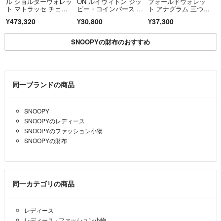
ル ショルダーウォレッ
ON ルイヴィトン ジッ
フォールドウォレッ
ト マトラッセ チェー
ピー・コインパース M
ト アナグラム 三つ折
ンショルダー キャビア
60574 モノグラム・ア
財布 ベージュ レザ
¥473,320
¥30,800
¥37,300
スキン ブラック シル
ンプラント ノワー
ー トライフォール
バー金具【中古】レデ
ル ブラック 小銭入
ド ウォレット 財布
ィース
れ コインケース 財
SNOOPYの財布のおすすめ
布 26009370 RS
同一ブランドの商品
SNOOPY
SNOOPYのレディース
SNOOPYのファッション小物
SNOOPYの財布
同一カテゴリの商品
レディース
レディース
›
ファッション小物