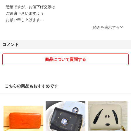
恐縮ですが、お値下げ交渉は
ご遠慮下さいますよう
お願い申し上げます
続きを表示する
商品の状態はあくまで
出品者の主観によるものです。
コメント
使用感、汚れ、においなどは
感じ方の違いもあり、
商品について質問する
見落とし等があることもございます。
ご理解、ご容赦下さる方のみ、
ご購入をお願い致します。
こちらの商品もおすすめです
（非喫煙・ペットなし）
ＵＳＥＤ品や新品・未使用品でも
自宅保管品となりますので
神経質な方、細かな点まで
気になさる方は購入しないで下さい。