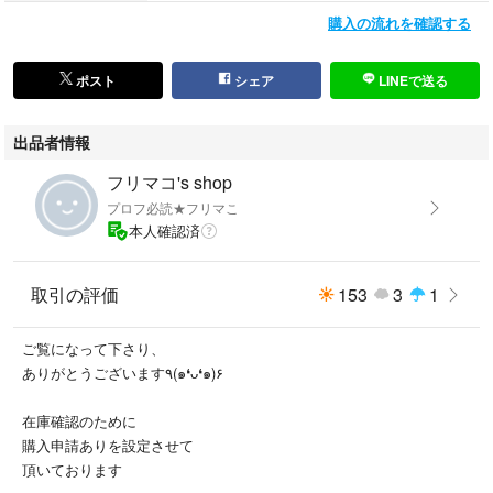
購入の流れを確認する
ポスト
シェア
LINEで送る
出品者情報
フリマコ's shop
プロフ必読★フリマこ
本人確認済
取引の評価
153
3
1
ご覧になって下さり、
ありがとうございます٩(๑❛ᴗ❛๑)۶
在庫確認のために
購入申請ありを設定させて
頂いております