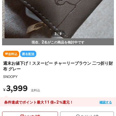
3 / 9
2
現在、
名がこの商品を検討中です
送料込
匿名配送
週末お値下げ！スヌーピー チャーリーブラウン 二つ折り財
布 グレー
SNOOPY
3,999
¥
送料込
11
2
条件達成でポイント最大
倍+
%還元！
確認する
いいね 2件
コメント 0件