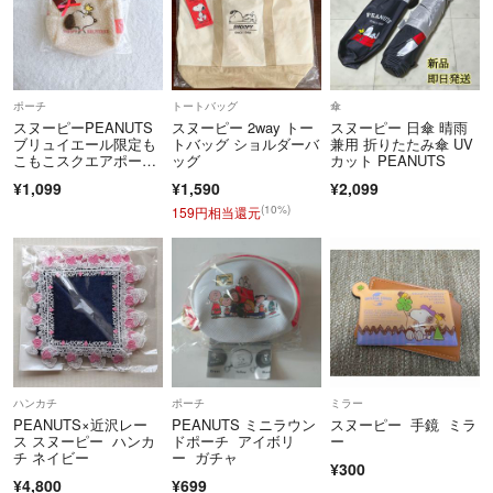
充分にご了解、ご納得の上で
ご購入をお願い申し上げます。
スタジオクリップ Studio Clip
アンラシーネ enracine
ポーチ
トートバッグ
傘
スヌーピーPEANUTS
スヌーピー 2way トー
スヌーピー 日傘 晴雨
エヘカソポ ehka sopo
ブリュイエール限定も
トバッグ ショルダーバ
兼用 折りたたみ傘 UV
キューブシュガー CUBE SUGAR
こもこスクエアポーチ
ッグ
カット PEANUTS
グローバルワーク GLOBAL WORK shuca
刺繍ボア未使用品
¥1,099
¥1,590
¥2,099
ビーエルユーイー B.L.U.E.
(10%)
159円相当還元
アネカゼファーaneka zephyr
カリネ CALINER
ノースオブジェクト north object
サマンサモス ＳＭ２
無印良品
サンバレー SUN VALLEY
千趣会 BELL MAISON ベルメゾン
ユニクロ、ＧＵ商品、
ハンカチ
ポーチ
ミラー
雑貨まで幅広く出品していきます。
PEANUTS×近沢レー
PEANUTS ミニラウン
スヌーピー 手鏡 ミラ
ス スヌーピー ハンカ
ドポーチ アイボリ
ー
チ ネイビー
ー ガチャ
¥300
¥4,800
¥699