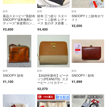
固くお断り申し上げます。
財布
財布
財布
お取引後に、お互いが不快な気持ちになることを避ける為です。
新品スヌーピー*長財布
財布 三つ折り スヌー
SNOOPYミニ財布ホワ
SNOOPY*送料無料レ
ピー ミニ財布 レディ
イト
ディース*未使用ロング
ース 女の子 大容量 大
重ねて固くお断り申し上げます。
¥2,000
ウォレット
人 子供 女子 中学生 小
¥3,600
¥4,400
学生 高校生 かわい
い おしゃれ SNOOP
資源の配慮から、
Y 星座 キャラクタ
梱包はリサイクルの袋を
ー サイフ カード入
れ ポケット 収納 多
使用させて頂きます。
い 使いやすい コン
あらかじめご了承下さいませ。
出来るだけ迅速丁寧なお取引を
心掛けておりますが、
財布
財布
財布
仕事の都合で対応が
SNOOPY 財布
【2025年新作】ピーナ
SNOOPY / 財布
遅くなることがございます。
ッツ(PEANUTS) スヌ
¥1,100
¥1,999
ーピー バイカラー 二
つ折り財布 ブラウン×
キャンセルや返品は
¥2,070
ベージュ ゴールドロ
お受け出来ません。
ゴ
10%還元
イメージ違いなどについても