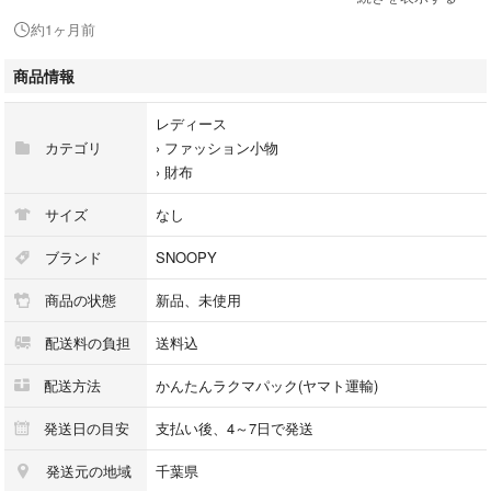
小銭入れ、二つ折り財布、
約1ヶ月前
出品中です！
商品情報
あわせてご覧下さい！
レディース
#スヌーピー
カテゴリ
›
ファッション小物
#チャーリーブラウン
›
財布
#二つ折財布
#ピーナッツ
サイズ
なし
#PEANUTS
#SNOOPY
ブランド
SNOOPY
#一粒万倍日
商品の状態
新品、未使用
配送料の負担
送料込
配送方法
かんたんラクマパック(ヤマト運輸)
発送日の目安
支払い後、4～7日で発送
発送元の地域
千葉県