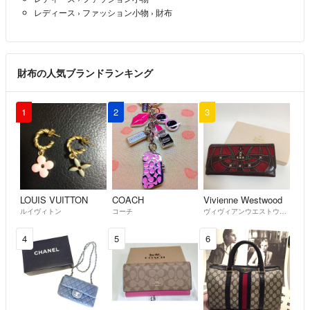
レディース
›
ファッション小物
›
財布
財布の人気ブランドランキング
1
2
3
LOUIS VUITTON
COACH
Vivienne Westwood
ルイヴィトン
コーチ
ヴィヴィアンウエストウッド
4
5
6