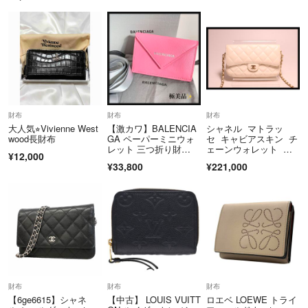
財布
財布
財布
大人気⭐︎Vivienne West
【激カワ】BALENCIA
シャネル マトラッ
wood長財布
GA ペーパーミニウォ
セ キャビアスキン チ
レット 三つ折り財
ェーンウォレット シ
¥12,000
布 極美品
ョルダーバッグ■0723o
¥33,800
¥221,000
l28523
財布
財布
財布
【6ge6615】シャネ
【中古】 LOUIS VUITT
ロエベ LOEWE トライ