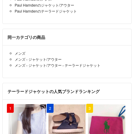
ハオン
- 3年以上前
出品者
homme plus
Paul Harndenのジャケット/アウター
manamis
Paul Harndenのテーラードジャケット
dries van noten
ann demeulemeeste
同一カテゴリの商品
メンズ
メンズ
›
ジャケット/アウター
メンズ
›
ジャケット/アウター
›
テーラードジャケット
テーラードジャケットの人気ブランドランキング
1
2
3