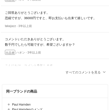
geoffrey b small
biek
ご回答ありがとうございます。
poel
恐縮ですが、36000円ですと、即お支払いも出来て嬉しいです。
araki yuu
elena dawson
takajazz
- 3年以上前
エムエークロス
kaval
コメントいただきありがとうございます。
tomo kishida
数千円でしたら可能ですが、希望ございますか？
klasica
ハオン
- 3年以上前
isabella stefanelli
出品者
jan jan van essch
yuta matsuoka
こんにちは。コメント失礼します。
guidi
もう少しの、お値下げは厳しいですよね？
すべてのコメントを見る
carpe diem
takajazz
- 3年以上前
carol christian poel
ccp
m.a+
同一ブランドの商品
最終値下げです。
by wailid
近々買取に出す予定なので、検討されてる方いらっしゃいましたらコ
ccp
メントいただければ幸いです。
Paul Harnden
yohji yamamotopour homme
Paul Harndenのメンズ