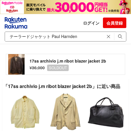
ログイン
会員登録
17ss archivio j.m ribot blazer jacket 2b
¥36,000
SOLDOUT
「17ss archivio j.m ribot blazer jacket 2b」に近い商品