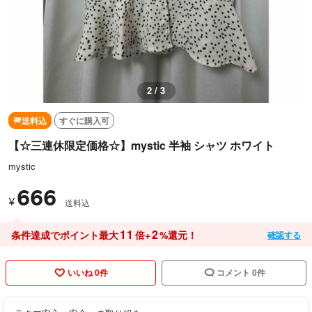
2 / 3
送料込
すぐに購入可
【☆三連休限定価格☆】mystic 半袖 シャツ ホワイト
mystic
666
¥
送料込
11
2
条件達成でポイント最大
倍+
%還元！
確認する
いいね 0件
コメント 0件