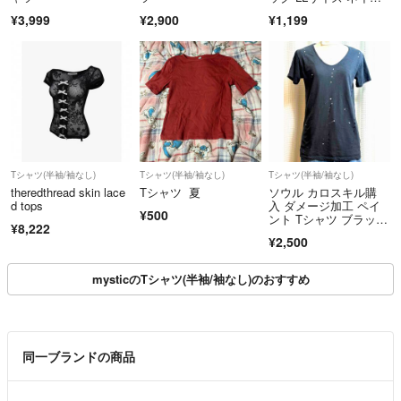
ー【未使用タグ付】
¥3,999
¥2,900
¥1,199
Tシャツ(半袖/袖なし)
Tシャツ(半袖/袖なし)
Tシャツ(半袖/袖なし)
theredthread skin lace
Tシャツ 夏
ソウル カロスキル購
d tops
入 ダメージ加工 ペイ
¥500
ント Tシャツ ブラッ
¥8,222
ク グランジ Y2K
¥2,500
mysticのTシャツ(半袖/袖なし)のおすすめ
同一ブランドの商品