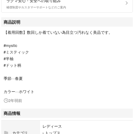
ラクマ安心・安全への取り組み
補償制度やカスタマーサポートなどのご案内
商品説明
【着用回数】数回しか着ていない為目立つ汚れなく美品です。
#mystic
#ミスティック
#半袖
#ドット柄
季節···春夏
カラー···ホワイト
2年弱前
商品情報
レディース
カテゴリ
›
トップス