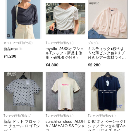
カットソー(長袖/七分)
Tシャツ(半袖/袖なし)
ブルゾン
新品mystic
mystic 26SSオフショ
ミスティック●桜のよ
ルTシャツ（新品未使
うな薄ピンク色♪リブ
¥1,200
用・値札タグ付き）
付きシアー素材ライト
ブルゾン/アウター
¥4,800
¥2,280
Tシャツ(半袖/袖なし)
Tシャツ(半袖/袖なし)
Tシャツ(半袖/袖なし)
新品 ドット フロッキ
sunshine+cloud ALOH
DHC ネオベーシックT
ー チュール ロゴ Tシ
A / MAHALO SS-Tシャ
シャツ テンセル混Vネ
ャツ
ツ
ック LLサイズ ネイビ