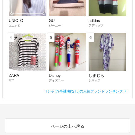
UNIQLO
GU
adidas
ユニクロ
ジーユー
アディダス
4
5
6
ZARA
Disney
しまむら
ザラ
ディズニー
シマムラ
Tシャツ(半袖/袖なし)の人気ブランドランキング
ページの上へ戻る