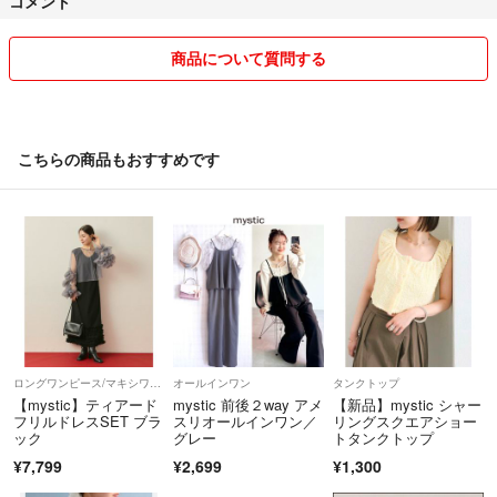
コメント
☆確認はしていますが素人などで見落しがあるかもしれません。
☆トラブル防止の為説明文を読んでご購入ください♡
商品について質問する
【注意事項】
☆返品交換は出来ません。
購入の際にご不明な点がありましたらコメントください♡
こちらの商品もおすすめです
評価を下げる方は御遠慮ください。
☆まとめ買いは値下げさせて頂きます♡
専用を作るのでコメントください☺️
たくさん買ってくれた方にはおまけをつけています♡♡
ロングワンピース/マキシワンピース
オールインワン
タンクトップ
【mystic】ティアード
mystic 前後２way アメ
【新品】mystic シャー
フリルドレスSET ブラ
スリオールインワン／
リングスクエアショー
ック
グレー
トタンクトップ
¥7,799
¥2,699
¥1,300