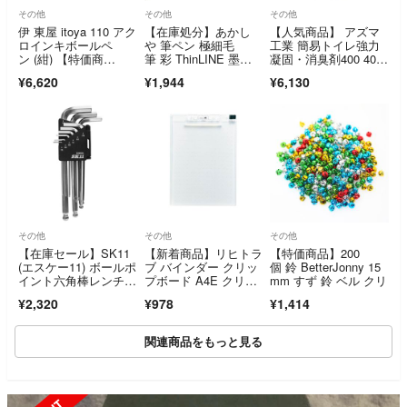
その他
その他
その他
伊 東屋 itoya 110 アク
【在庫処分】あかし
【人気商品】 アズマ
ロインキボールペ
や 筆ペン 極細毛
工業 簡易トイレ強力
ン (紺) 【特価商
筆 彩 ThinLINE 墨色 5
凝固・消臭剤400 400
品】 【在庫セー
本セット
g (20g×20回分) 水を
¥6,620
¥1,944
¥6,130
ル】 【人気商
流せないトイレの悪臭
品】 【送料無料】
源をすばやく凝
その他
その他
その他
【在庫セール】SK11
【新着商品】リヒトラ
【特価商品】200
(エスケー11) ボールポ
ブ バインダー クリッ
個 鈴 BetterJonny 15
イント六角棒レンチセ
プボード A4E クリス
mm すず 鈴 ベル クリ
ット インチ
タル A501
¥2,320
¥978
¥1,414
関連商品をもっと見る
SOLD OUT