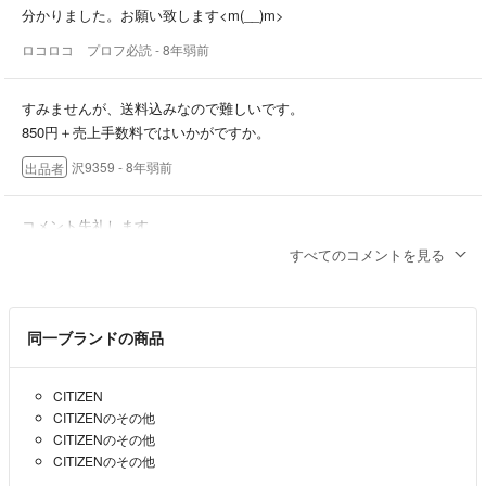
ご購入後、支払い期限までにお支払い頂ければ構いません。また、連絡
分かりました。お願い致します<m(__)m>
なくお支払い期限が過ぎた方は悪い評価とさせて頂きます。
ロコロコ プロフ必読
- 8年弱前
引っ越した関係でレターパックでの発送を予定していた一部について、
普通郵便となることがあります。
すみませんが、送料込みなので難しいです。
不都合のある場合は、購入前にご連絡ください。よろしくお願い致しま
850円＋売上手数料ではいかがですか。
す。
沢9359
- 8年弱前
出品者
コメント失礼します。
600円にお値下げ可能ですか？
すべてのコメントを見る
どうぞ宜しくお願い致します。
ロコロコ プロフ必読
- 8年弱前
同一ブランドの商品
CITIZEN
CITIZENのその他
CITIZENのその他
CITIZENのその他