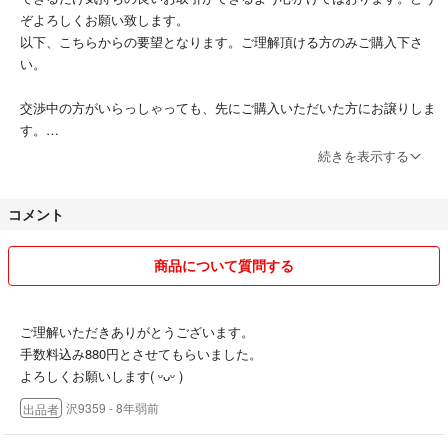
ぞよろしくお願い致します。
以下、こちらからの要望となります。ご理解頂ける方のみご購入下さ
い。
交渉中の方がいらっしゃっても、先にご購入いただいた方にお譲りしま
す。
続きを表示する
ギリギリの値段で設定させていただいていますので、値下げはできませ
ん。
コメント
物品の確認には気をつけておりますが、素人ですので細かい部分はご容
赦ください。
商品について質問する
購入前に必ず説明文、写真での現品状態の確認をお願いします！説明が
不十分の場合はご連絡ください。
ご理解いただきありがとうございます。
仕事の都合ですぐに発送できない場合がございます。基本1週間かかる
手数料込み880円とさせてもらいました。
ものと思っていただければ幸いです。お急ぎの場合は事前にコメントで
よろしくお願いします( ᵕᴗᵕ )
ご確認をお願い致します。
沢9359
- 8年弱前
出品者
お取り置き、専用ページの対応はしておりません。