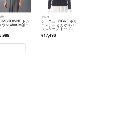
責任は負えません。こちらはきちんと発送しており
してもらいます。ご心配な方はプラス料金で宅急便
の他
その他
。その場合ご購入前にコメントをお願いします。
OMBROWNE トム
シーニュ CYGNE ポリ
ウン 4bar 半袖ニ
エステル とんがりパ
とりしている途中でも購入してくださる方がみえま
ト
フスリーブ トップ
ス 長袖 プルオーバ
優先になります。
5,999
¥17,490
ー ブラック 1【中古】
します。