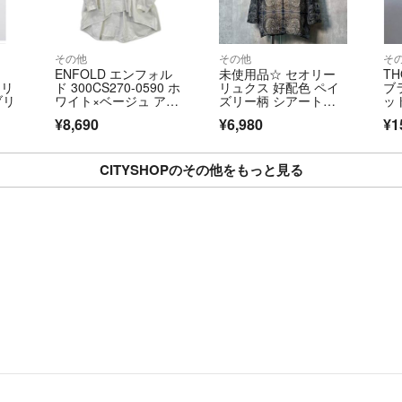
運送事故の場合の
ます、受取評価を
その他
その他
そ
等に変更致します
ENFOLD エンフォル
未使用品☆ セオリー
TH
ドリ
ド 300CS270-0590 ホ
リュクス 好配色 ペイ
ブラ
・コメントでやり
ブリ
ワイト×ベージュ アシ
ズリー柄 シアートッ
ッ
ンメトリーテールカッ
プス 美シルエット
したら、その方が
¥8,690
¥6,980
¥1
ト シャツブラウス 38
よろしくお願い致
CITYSHOPのその他をもっと見る