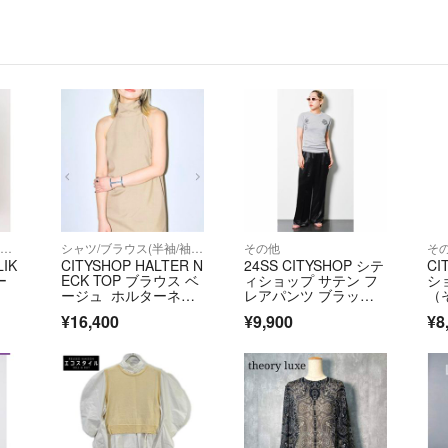
致します。
中古品ですので、
す。
領収書発行不可
サイズの多少の誤
自宅保管の為、
気づかないヨゴレ
ロングワンピース/マキシワンピース
シャツ/ブラウス(半袖/袖なし)
その他
そ
LIK
CITYSHOP HALTER N
24SS CITYSHOP シテ
CI
自宅保管品につき
ー
ECK TOP ブラウス ベ
ィショップ サテン フ
シ
ージュ ホルターネッ
レアパンツ ブラック 3
（
ク
8
着
本文に長期自宅保
¥16,400
¥9,900
¥8
料
ご心配な場合は状
ます。ご購入後の
一部商品は遠方保
ま。