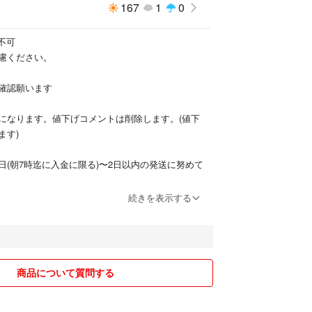
167
1
0
送不可
慮ください。
確認願います
可になります。値下げコメントは削除します。(値下
ます)
日(朝7時迄に入金に限る)〜2日以内の発送に努めて
続きを表示する
です。その場合、各50円値引きします、まとめのペ
ので値下げ後それぞれご購入お願いします。
ーリターンをご了承頂けました方のみご購入をお願
商品について質問する
了、削除になることがございます。ご了承をお願い