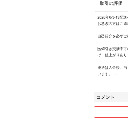
取引の評価
2026年6/3-13配
お急ぎの方はご遠
自己紹介を必ずご
🆖値引き交渉不
げ、値上がりあり
発送は入金後、当
います。
まとめて購入可能
ージは作りません
コメント
ノークレーム、ノ
い致します。
予告なしに販売終