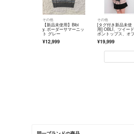
その他
その他
【新品未使用】Bibi
[タグ付き新品未使
y. ボーダーサマーニッ
用] OBLI、ツイー
ト グレー
ボントップス、オ
¥12,999
¥19,999
同一ブランドの商品