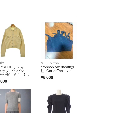
返品、返金不可です。ご了承の上ご購入お願いしま
差はご了承願います。
がある場合がございます、ご了承願います。
の他
キャミソール
TYSHOP シティー
cityshop overneath別
経年劣化は予めご理解お願い致します。
ョップ ブルゾン
注 GarterTank072
その他） M 白 【古
¥6,000
】【中古】【送料無
管と記載の商品は経年劣化がある場合があります、
,000
】
態を確認しますのでコメント欄よりご連絡お願いし
返品、交換は不可ですので予めご了承ください。
管のため発送には3日〜1週間程かかる場合がござい