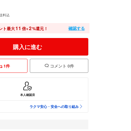
送料込
11
2
確認する
ント最大
倍+
%還元！
購入に進む
 1件
コメント 0件
本人確認済
ラクマ安心・安全への取り組み