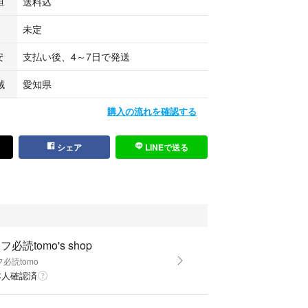
担
送料込
未定
安
支払い後、4～7日で発送
域
愛知県
購入の流れを確認する
シェア
LINEで送る
フ必読tomo's shop
必読tomo
本人確認済