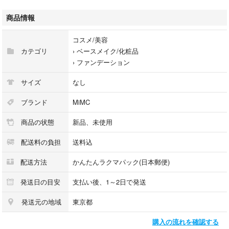
がりを叶えます
商品情報
ゆうパケットポストでの発送となります
コスメ/美容
MiMC ミネラルリキッドリーファンデーション 104 オークル レフィル
カテゴリ
›
ベースメイク/化粧品
ブランド：MiMC
›
ファンデーション
本体/詰め替え：詰め替え
ベースメイク特徴：肌の透明感、薄づき UVカット
サイズ
なし
仕上がり：ツヤ肌
特徴：石けんで落とせる
ブランド
MiMC
PA：PA++
商品の状態
新品、未使用
SPF：22.0 SPF
配送料の負担
送料込
配送方法
かんたんラクマパック(日本郵便)
発送日の目安
支払い後、1～2日で発送
発送元の地域
東京都
購入の流れを確認する