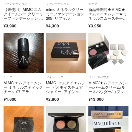
ファンデーション
ファンデーション
チーク
【未使用】MiMC エム
mimc ミネラルクリー
新品未開封★MiMC★
アイエムシー クリーミ
ミーファンデーション
エムアイエムシー★ミ
ーファンデーション リ
205 リフィル
ネラルスムースチーク
フィル204
★06
¥3,900
¥4,300
¥3,950
チーク
アイシャドウ
フェイスパウダー
MiMC エムアイエムシ
MiMC エムアイエムシ
MiMC/エムアイエムシ
ー ミネラルスティック
ー ビオモイスチュア
ー/バームクリーム/ル
チーク 07 アラ…
シャドー アイシャド
ースパウダー/コフレB
ウ
OX/５点セット/②/RS0
¥1,600
¥2,800
¥13,000
703