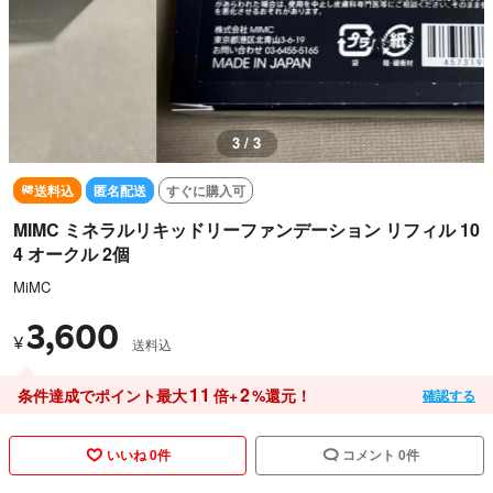
3 / 3
送料込
匿名配送
すぐに購入可
MIMC ミネラルリキッドリーファンデーション リフィル 10
4 オークル 2個
MiMC
3,600
¥
送料込
11
2
条件達成でポイント最大
倍+
%還元！
確認する
いいね 0件
コメント 0件