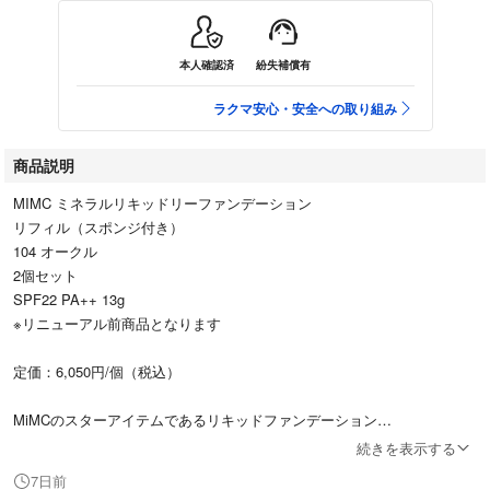
本人確認済
紛失補償有
ラクマ安心・安全への取り組み
商品説明
MIMC ミネラルリキッドリーファンデーション
リフィル（スポンジ付き）
104 オークル
2個セット
SPF22 PA++ 13g
※リニューアル前商品となります
定価：6,050円/個（税込）
MiMCのスターアイテムであるリキッドファンデーション
気温やライフスタイルの変化などにより、ゆらぎや肌荒れが起きやすい肌
続きを表示する
のために厳選した植物由来成分を配合し、透明感のあるみずみずしい仕上
7日前