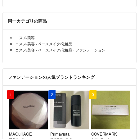
同一カテゴリの商品
コスメ/美容
コスメ/美容
›
ベースメイク/化粧品
コスメ/美容
›
ベースメイク/化粧品
›
ファンデーション
ファンデーションの人気ブランドランキング
1
2
3
MAQuillAGE
Primavista
COVERMARK
マキアージュ
プリマヴィスタ
カバーマーク