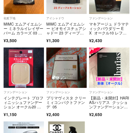
化粧下地
アイシャドウ
ファンデーション
MiMC エムアイエムシ
MiMC エムアイエムシ
マキアージュ ドラマテ
ー ミネラルイレイザー
ー ビオモイスチュアシ
ィックパウダリー E
バーム カラーズ 03 パ
ャドー 23 ディープエ
X オークル10 レフィ
ープル
モーション
ル(9.3g)
¥3,500
¥1,300
¥2,430
ファンデーション
ファンデーション
ファンデーション
インテグレート プロフ
プリマヴィスタ クリー
【新品・未開封】HARI
ィニッシュファンデー
ミィコンパクトファン
ASハリアス クッショ
ション オークル20 レ
デ 05
ンファンデーション本
フィル(10g)
体（オークル）
¥1,150
¥2,400
¥2,650