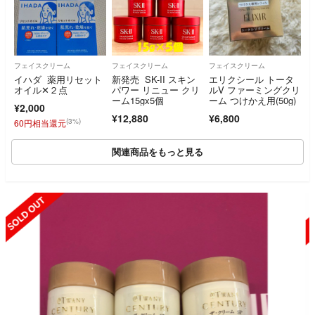
フェイスクリーム
フェイスクリーム
フェイスクリーム
イハダ 薬用リセット
新発売 SK-II スキン
エリクシール トータ
オイル✕２点
パワー リニュー クリ
ルV ファーミングクリ
ーム15gx5個
ーム つけかえ用(50g)
¥2,000
¥12,880
¥6,800
(3%)
60円相当還元
関連商品をもっと見る
SOLD OUT