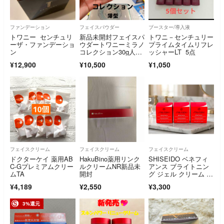
ファンデーション
フェイスパウダー
ブースター/導入液
トワニー センチュリ
新品未開封フェイスパ
トワニ－センチュリー
ーザ・ファンデーショ
ウダートワニーミラノ
プライムタイムリフレ
ン
コレクション30g人気
ッシャーLT 5点
完売品限定カネボウ
¥12,900
¥10,500
¥1,050
フェイスクリーム
フェイスクリーム
フェイスクリーム
ドクターケイ 薬用AB
HakuBino薬用リンク
SHISEIDO ベネフィ
C-Gプレミアムクリー
ルクリームNR新品未
アンス ブライトニン
ムTA
開封
グ ジェル クリーム 3
個 15g×3 45g 薬用美
¥4,189
¥2,550
¥3,300
白クリーム 本体ほぼ
同量
3%還元