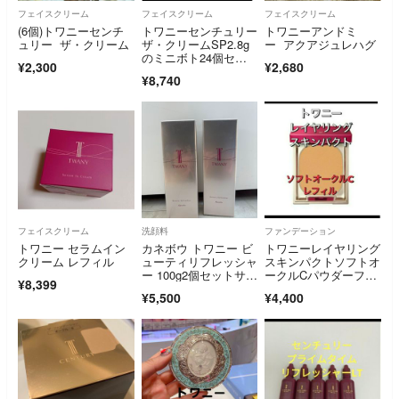
フェイスクリーム
フェイスクリーム
フェイスクリーム
(6個)トワニーセンチ
トワニーセンチュリー
トワニーアンドミ
ュリー ザ・クリーム
ザ・クリームSP2.8g
ー アクアジュレハグ
のミニボト24個セッ
¥2,300
¥2,680
ト
¥8,740
フェイスクリーム
洗顔料
ファンデーション
トワニー セラムイン
カネボウ トワニー ビ
トワニーレイヤリング
クリーム レフィル
ューティリフレッシャ
スキンパクトソフトオ
ー 100g2個セットサン
ークルCパウダーファ
¥8,399
プル付き
ンデーション
¥5,500
¥4,400