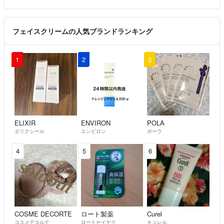
フェイスクリームの人気ブランドランキング
1
2
3
ELIXIR
ENVIRON
POLA
エリクシール
エンビロン
ポーラ
4
5
6
COSME DECORTE
ロート製薬
Curel
コスメデコルテ
ロートセイヤク
キュレル