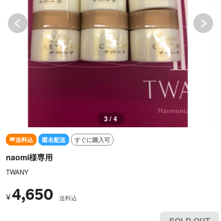
3 / 4
送料込
匿名配送
すぐに購入可
naomi様専用
TWANY
4,650
¥
送料込
SOLD OUT