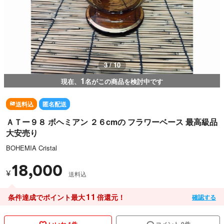
3 / 10
1
現在、
名がこの商品を検討中です
送料込
匿名配送
ＡＴー９８ ボヘミアン ２６cmの フラワーベース 最高級品
大安売り
BOHEMIA Cristal
18,000
¥
送料込
11
条件達成でポイント最大
倍還元！
確認する
いいね 1件
コメント 0件