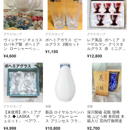
グラス/カップ
グラス/カップ
グラス/カップ
ヴィンテージ チェコス
ボヘミアガラス ビー
レア美品 ボヘミア エ
ロバキア製 ボヘミア
ルグラス 2個セット
ーゲルマン クリスタ
ン ローシャーベット
ルグラス 赤 ミニグラ
¥1,150
グラス3客
ス 5個
¥4,600
¥12,800
グラス/カップ
花瓶
花瓶
【未使用】ボヘミアグ
新品 ロイヤルコペンハ
深川製磁 花瓶 瑠璃
ラス ◆ LASKA 「デ
ーゲン ブルー レー
地 ぶどう柄 有田焼 木
ュエット」 ペアワイ
ス プリンセス フラワ
箱入り 宮内庁御用達
ングラス
ーベース 花瓶
¥4,999
¥10,800
¥2,700