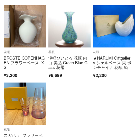
花瓶
花瓶
花瓶
BROSTE COPENHAG
津軽びいどろ 花瓶 内
★NARUMI Giftgaller
EN フラワーベース X
白 美品 Green Blue Gl
y シェルベース 貝 ボ
S
ass 花器
ンチャイナ 花瓶 箱
¥3,200
¥6,699
¥2,200
花瓶
スガハラ フラワーベ