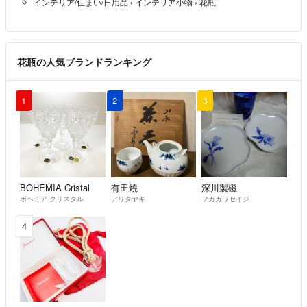
インテリア/住まい/日用品
›
インテリア小物
›
花瓶
花瓶の人気ブランドランキング
1
2
3
BOHEMIA Cristal
有田焼
深川製磁
ボヘミア クリスタル
アリタヤキ
フカガワセイジ
4