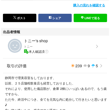
購入の流れを確認する
ポスト
シェア
LINEで送る
出品者情報
トニー's shop
トニー
本人確認済
取引の評価
239
9
5
静岡市で理美容室をしております、
以前、２５店舗程飲食店も経営しておりました、
それにより、使用した備品類が、倉庫 2棟にいっぱいあるので、もう歳
ですから、
ただ今、終活中につき、全てを元気な内に処分して行きたいと思います
♪