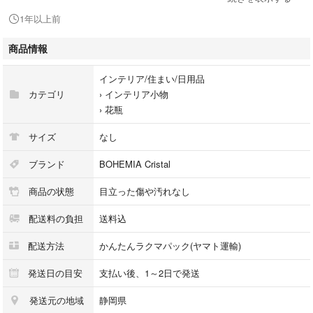
1年以上前
まとめて 2台
商品情報
サイズ ゴールド 高さ 26cm
口径 12.7cm
インテリア/住まい/日用品
カテゴリ
›
インテリア小物
レッド 高さ 26cm
›
花瓶
口径 12cm
サイズ
なし
さすがの 伝統文化工芸品の スロバキアの
素晴らしいお品です
ブランド
BOHEMIA Cristal
ゴールドの の方は ガレ風に金彩を惜しげもなく
商品の状態
目立った傷や汚れなし
使い，ゴージャスで凄く 上品なものです♪♪♪
直ぐに、お花を飾りたく成りますねー♪♪♪
配送料の負担
送料込
ご覧くださいまして有難うございました♪♪♪
配送方法
かんたんラクマパック(ヤマト運輸)
どうぞ宜しくお願い申し上げます♪♪♪
発送日の目安
支払い後、1～2日で発送
発送元の地域
静岡県