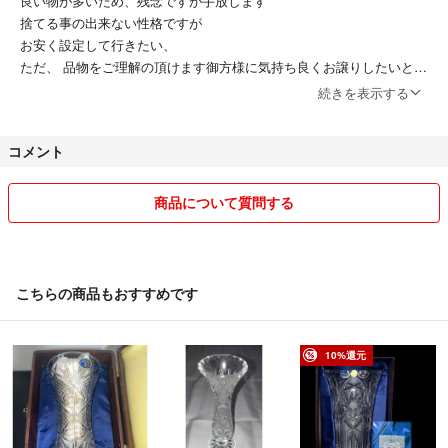
良い物が多いため、残念ですが手放します
捨てる事の出来ない性格ですが
お安く設定して行きたい、
ただ、 品物をご理解の頂けます御方様に気持ち良くお譲りしたいと思
います♪♪♪♪♪
続きを表示する
10,000点以上ありますので、頑張って出品致します
設定はお安くして有りますが
コメント
もう少し値下げを希望の御方様は、ご遠慮なく
申し出下さい、
出来る限りご相談には乗りたいと思っております♪♪
商品について質問する
有難うございます♪♪♪
何卒宜しくお願い申し上げます♪
こちらの商品もおすすめです
トニー時山
10%還元