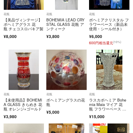
花瓶
花瓶
花瓶
【美品ヴィンテージ】
BOHEMIA LEAD CRY
ボヘミアクリスタル フ
ボヘミアグラス 花
STAL GLASS 花瓶 ア
ラワーベース（新品未
瓶 チェコスロバキア製
ンティーク
使用・シール付き）
¥8,000
¥3,800
¥6,000
(10%)
600円相当還元
花瓶
花瓶
花瓶
【未使用品】BOHEMI
ボヘミアングラスの花
ラスカボヘミア Bohe
A GLASS きらめき 花
瓶
mia Maia マイア 花
瓶 オレンジ×ゴールド
瓶 フラワーベース 新
¥5,000
品
¥3,980
¥15,000