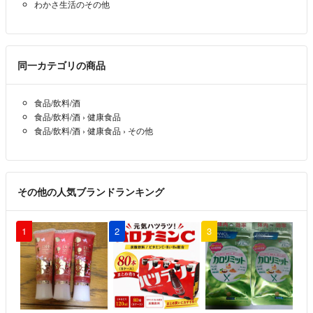
わかさ生活のその他
同一カテゴリの商品
食品/飲料/酒
食品/飲料/酒
›
健康食品
食品/飲料/酒
›
健康食品
›
その他
その他の人気ブランドランキング
1
2
3