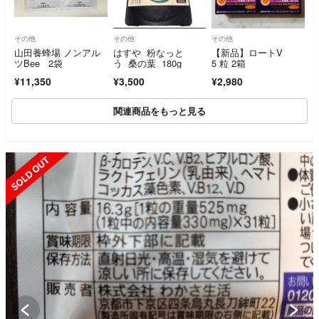
その他
その他
その他
山田養蜂場 ノンアル
はすや 粉なっと
【新品】ロートV
ツBee 2袋
う 桑の葉 180g
5 粒 2箱
¥11,350
¥3,500
¥2,980
関連商品をもっと見る
SOLD OUT