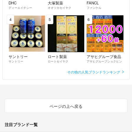
DHC
大塚製薬
FANCL
ディーエイチシー
オオツカセイヤク
ファンケル
4
5
6
サントリー
ロート製薬
アサヒグループ食品
サントリー
ロートセイヤク
アサヒグループショクヒン
その他の人気ブランドランキング
ページの上へ戻る
注目ブランド一覧