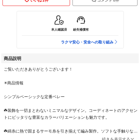
本人確認済
紛失補償有
ラクマ安心・安全への取り組み
商品説明
ご覧いただきありがとうございます！
✴️商品情報
シンプルベーシックな定番ベレー
☘️装飾を一切まとわないミニマルなデザイン。コーディネートのアクセン
トにピッタリな豊富なカラーバリエーションも魅力です。
☘️綿糸に熱で固まるサーモ糸を引き揃えて編み製作。ソフトな手触りなが
らもクタッとならず美しいフォルムをキープします。
続きを表示する