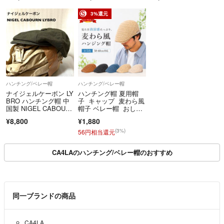
3%還元
ハンチング/ベレー帽
ハンチング/ベレー帽
ナイジェルケーボン LY
ハンチング帽 夏用帽
BRO ハンチング帽 中
子 キャップ 麦わら風
国製 NIGEL CABOUR
帽子 ベレー帽 おしゃ
N
れ帽子2点セット
¥8,800
¥1,880
(3%)
56円相当還元
CA4LAのハンチング/ベレー帽のおすすめ
同一ブランドの商品
CA4LA