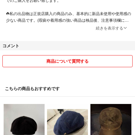
でのご購入をお願い致します。
☘️私の出品物は正規店購入の商品のみ、基本的に新品未使用や使用感の
少ない商品です。(瑕疵や着用感の強い商品は検品後、注意事項欄に記
載しています)。
続きを表示する
①転売される方より、本当に大事にして下さる方にお譲りしたい為コン
コメント
ディションを鑑みて販売価格を設定します。
②仕事や子育てで多忙な為交渉が煩わしいのと、私が購入者様ならとい
商品について質問する
うお気持ちと商品状態をよく勘案して価格を設定してるのでお値下げの
交渉はご容赦ください。
③定期的に時期をみて価格を見直しております。
こちらの商品もおすすめです
☘️出品商品は可能なものは全てすべてクリーニング、撮影時にホームク
リーニング済みでアイロンがけした清潔な商品です。
☘️新古品、中古品、ヴィンテージ品は素人保管である事をご理解の上で
ご購入ください。