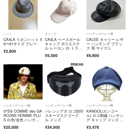
すので、全て決済の早い方を優先しております。
⚠️ご購入様都合の返品、返金は一切対応いたしませんのでご了承くださ
い。
初心者ですのでご迷惑をお掛けすることもあるかも知れませんが、お互
ハット
キャップ
ハンチング/ベレー帽
CA4LA リネンハット 5
CA4LA ベースボール
CALEE キャリー レザ
いに気持ちの良いお取引ができますよう精一杯心がけております。
9〜61サイズ グレー
キャップ ポリエステ
ー ハンチング ブラッ
ル レーヨン 白 トラッ
ク 系 サイズ L
¥2,800
カー
どうぞよろしくお願いいたします。
¥5,500
¥8,900
ハンチング/ベレー帽
ハンチング/ベレー帽
ハンチング/ベレー帽
07SS COMME des GA
バレンシアガ ロゴ刻印
KANGOL(カンゴー
RCONS HOMME PLU
スキーマスクゴーグ
ル) ロゴ刺繍 ハンチン
S 白色/金色 ハンチン
ル メンズ
グ キャップ メンズ 帽
グ StephenJones別注
子
¥25,000
¥34,000
¥3,476
イギリス製