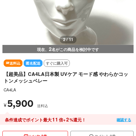
3 / 11
2
現在、
名がこの商品を検討中です
送料込
匿名配送
すぐに購入可
【超美品】CA4LA日本製 UVケア モード感 やわらかコッ
トンメッシュベレー
CA4LA
5,900
¥
送料込
11
2
条件達成でポイント最大
倍+
%還元！
確認する
いいね 2件
コメント 0件