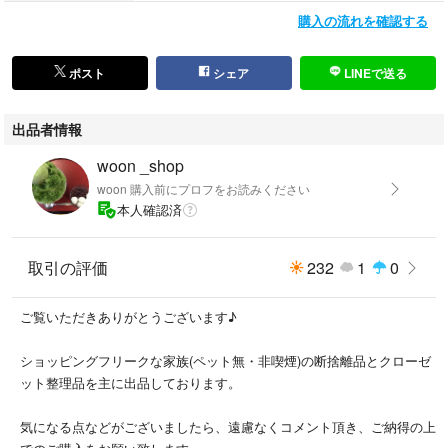
購入の流れを確認する
#woonのCA4LA
#woonの帽子屋さん
ポスト
シェア
LINEで送る
●写真をご確認の上、中古品であるということをご理解いただきご購入を
出品者情報
お願いいたします。
woon _shop
●ご購入前にプロフィールをご一読ください。
woon 購入前にプロフをお読みください
本人確認済
✴️こちらの商品は他サイト/アプリでも出品しており突然削除する場合もご
ざいます。
取引の評価
232
1
0
お早めのご検討をよろしくお願いいたします。
KIJIMA TAKAYUKI coeur CA4LA arth mature ha. Nine Tailor RACAL TH
ご覧いただきありがとうございます♪
E H.W.DOG&CO. COMESANDGOES POTEN DECHO halo commodity H
ICOSAKA Mighty Shine Retter ROTOTO TONBOWなどがお好きな方にも
ショッピングフリークな家族(ペット無・非喫煙)の断捨離品とクローゼ
おすすめです。
ット整理品を主に出品しております。
気になる点などがございましたら、遠慮なくコメント頂き、ご納得の上