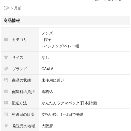
3ヶ月前
・ブランド : CA4LA カシラ
・カラー : ブラック
商品情報
・形 : ベレー
・素材 : コットン70％ ポリエステル30%
メンズ
・生産国 : 日本製
カテゴリ
›
帽子
・サイズ : 約56〜58cm 伸縮性がございます
›
ハンチング/ベレー帽
・ユニセックス
・着用回数 : 1,2回のみ
サイズ
なし
・コンディション : 超美品 ホームクリーニング済み
ブランド
CA4LA
✴️頭部トルソー頭囲 約58cmを使用し撮影しております。
商品の状態
未使用に近い
●簡易包装での発送の為 たたみシワなどができる場合もございます。ご理
配送料の負担
送料込
解頂きましてご購入お願いいたします。
配送方法
かんたんラクマパック(日本郵便)
●その他、注意事項：
発送日の目安
支払い後、1～2日で発送
⬇️タップすると一覧が見れます⬇️
発送元の地域
大阪府
#woon_shop