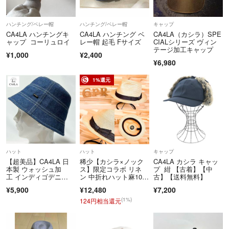
☘️検品やサイズ計測は細心の注意を払い行っておりますが、素人ですの
で若干の見落としや誤差はご容赦ください。
ハンチング/ベレー帽
ハンチング/ベレー帽
キャップ
CA4LA ハンチングキ
CA4LA ハンチング ベ
CA4LA（カシラ）SPE
☘️基本的に販売手数料及び送料は当方負担ですので、簡易包装、最適、
ャップ コーリュロイ
レー帽 起毛 Fサイズ
CIALシリーズ ヴィン
テージ加工キャップ
最安配送をご理解ください。それ以外の発送方法をご希望でしたら送料
¥1,000
¥2,400
¥6,980
はご負担願います。
1%還元
☘️仕事/育児が多忙ですので、即時対応が出来ない事もございますがご
理解をお願い致します。
⚠️常識範囲外・執拗なお値引き交渉、テンプレートでのお値引きの申請
は誠意は感じません。
ご対応しても応答がない事もあり多忙につき時間を取られますので、上
ハット
ハット
キャップ
記コメント等は削除させていただきます。
【超美品】CA4LA 日
稀少【カシラ×ノック
CA4LA カシラ キャッ
本製 ウォッシュ加
ス】限定コラボ リネ
プ 紺 【古着】【中
⚠️転売屋、購入手続の支払い期限のお知らせがない方、本人確認をされ
工 インディゴデニ
ン 中折れハット麻10
古】【送料無料】
ム ネイバルハット
0% ベージュ×茶
ていない方、取引実績がない方、悪評価がついてる方等の購入はキャン
¥5,900
¥12,480
¥7,200
セルさせていただく場合もございますのでご了承くださいませ。
(1%)
124円相当還元
⚠️同名で他アプリ/オークションサイトでも出品している商品がありま