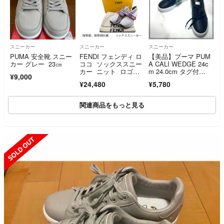
スニーカー
スニーカー
スニーカー
PUMA 安全靴 スニー
FENDI フェンディ ロ
【美品】プーマ PUM
カー グレー 23㎝
ココ ソックススニー
A CALI WEDGE 24c
カー ニット ロゴベ
m 24.0cm タグ付
¥9,000
ルト
き 箱付き 黒 ブラッ
¥24,480
¥5,780
ク 厚底 373438-02
関連商品をもっと見る
SOLD OUT