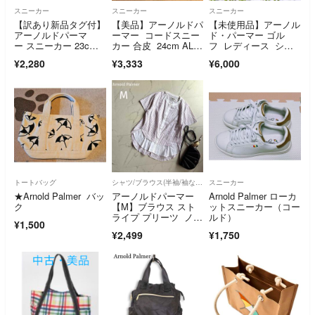
スニーカー
スニーカー
スニーカー
【訳あり新品タグ付】
【美品】アーノルドパ
【未使用品】アーノル
アーノルドパーマ
ーマー コードスニー
ド・パーマー ゴル
ー スニーカー 23c
カー 合皮 24cm AL07
フ レディース シュ
m 白 黒 レザー風
02
ーズ 24.5cm
¥2,280
¥3,333
¥6,000
トートバッグ
シャツ/ブラウス(半袖/袖なし)
スニーカー
★Arnold Palmer バッ
アーノルドパーマー
Arnold Palmer ローカ
ク
【M】ブラウス スト
ットスニーカー（コー
ライプ プリーツ ノー
ルド）
¥1,500
カラー 通勤 刺繍
¥2,499
¥1,750