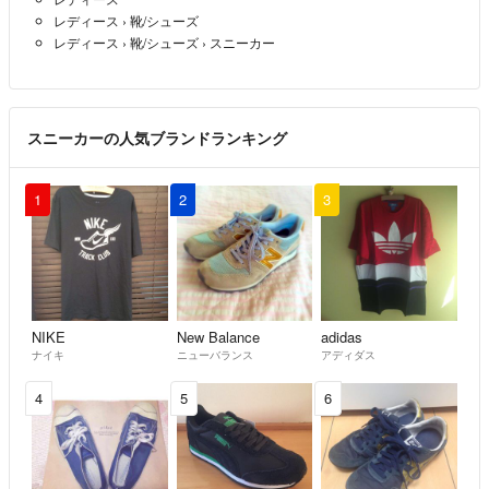
レディース
›
靴/シューズ
レディース
›
靴/シューズ
›
スニーカー
スニーカーの人気ブランドランキング
1
2
3
NIKE
New Balance
adidas
ナイキ
ニューバランス
アディダス
4
5
6