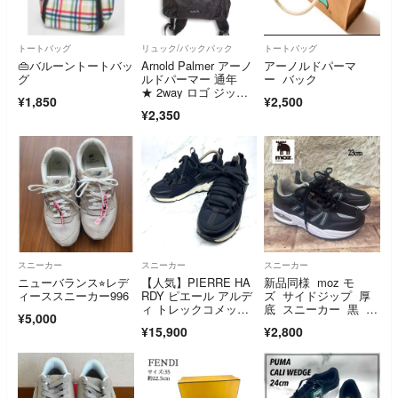
トートバッグ
リュック/バックパック
トートバッグ
👜バルーントートバッ
Arnold Palmer アーノ
アーノルドパーマ
グ
ルドパーマー 通年
ー バック
★ 2way ロゴ ジッ
¥1,850
¥2,500
プ リュック バックパ
¥2,350
ック Sz.F レディー
ス 黒
スニーカー
スニーカー
スニーカー
ニューバランス⭐︎レデ
【人気】PIERRE HA
新品同様 moz モ
ィーススニーカー996
RDY ピエール アルデ
ズ サイドジップ 厚
ィ トレックコメッ
底 スニーカー 黒 23
¥5,000
ト 黒 23 厚底スニーカ
cm
¥15,900
¥2,800
ー