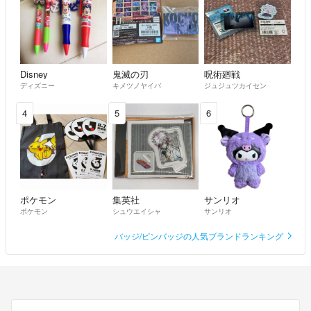
Disney
鬼滅の刃
呪術廻戦
ディズニー
キメツノヤイバ
ジュジュツカイセン
4
5
6
ポケモン
集英社
サンリオ
ポケモン
シュウエイシャ
サンリオ
バッジ/ピンバッジの人気ブランドランキング