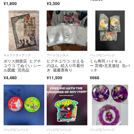
んと花束
監督ボリス雑貨店 ヒ
¥1,800
¥3,300
グチユウコポストカー
ド
キャラクターグッズ
アート/エンタメ
バッジ/ピンバッジ
ボリス雑貨店 ヒグチ
ヒグチユウコ かえる
くら寿司 ハイキュ
ユウコ てぬぐい シー
のほん 絵入り巾着付
ー 宮侑•北見遊征 缶バ
ル図鑑 完売品
き 蔵書票有り
ッチ
¥4,480
¥11,500
¥666
バッジ/ピンバッジ
バッジ/ピンバッジ
バッジ/ピンバッジ