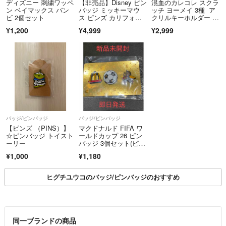
ディズニー 刺繍ワッペ
【非売品】Disney ピン
混血のカレコレ スクラ
ン ベイマックス バン
バッジ ミッキーマウ
ッチ ヨーメイ 3種 ア
ビ 2個セット
ス ピンズ カリフォル
クリルキーホルダー 缶
ニアディズニー
バッジ
¥1,200
¥4,999
¥2,999
バッジ/ピンバッジ
バッジ/ピンバッジ
【ピンズ （PINS）】
マクドナルド FIFA ワ
☆ピンバッジ トイスト
ールドカップ 26 ピン
ーリー
バッジ 3個セット(ピン
ズ)
¥1,000
¥1,180
ヒグチユウコのバッジ/ピンバッジのおすすめ
同一ブランドの商品