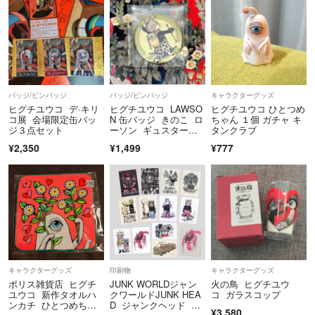
バッジ/ピンバッジ
バッジ/ピンバッジ
キャラクターグッズ
ヒグチユウコ デ·キリ
ヒグチユウコ LAWSO
ヒグチユウコ ひとつめ
コ展 会場限定缶バッ
N 缶バッジ きのこ ロ
ちゃん １個 ガチャ キ
ジ３点セット
ーソン ギュスター
タンクラブ
ヴ きのこ
¥2,350
¥1,499
¥777
キャラクターグッズ
印刷物
キャラクターグッズ
ボリス雑貨店 ヒグチ
JUNK WORLDジャン
火の鳥 ヒグチユウ
ユウコ 新作タオルハ
クワールドJUNK HEA
コ ガラスコップ
ンカチ ひとつめちゃ
D ジャンクヘッド 堀
¥3,580