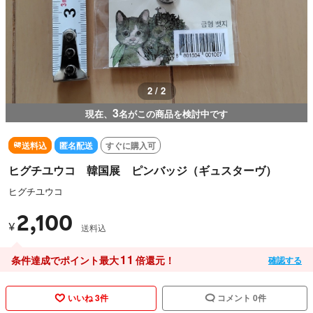
2 / 2
3
現在、
名がこの商品を検討中です
送料込
匿名配送
すぐに購入可
ヒグチユウコ 韓国展 ピンバッジ（ギュスターヴ）
ヒグチユウコ
2,100
¥
送料込
11
条件達成でポイント最大
倍還元！
確認する
いいね 3件
コメント 0件