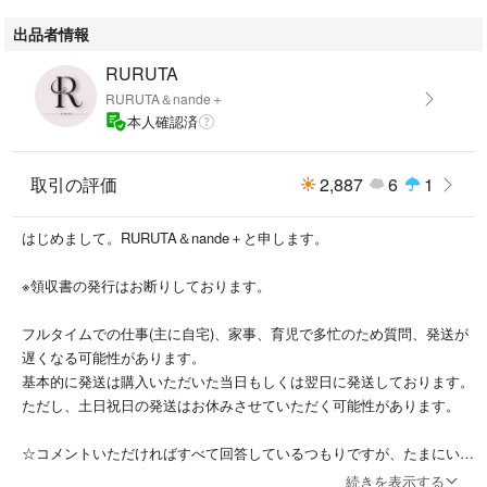
出品者情報
RURUTA
RURUTA＆nande＋
本人確認済
取引の評価
2,887
6
1
はじめまして。RURUTA＆nande＋と申します。
※領収書の発行はお断りしております。
フルタイムでの仕事(主に自宅)、家事、育児で多忙のため質問、発送が
遅くなる可能性があります。
基本的に発送は購入いただいた当日もしくは翌日に発送しております。
ただし、土日祝日の発送はお休みさせていただく可能性があります。
☆コメントいただければすべて回答しているつもりですが、たまにいい
ねなどが重なり通知が流れ気づかないことがあります。。。
続きを表示する