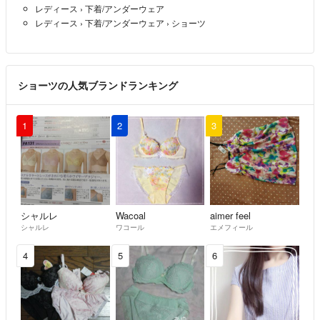
レディース
›
下着/アンダーウェア
レディース
›
下着/アンダーウェア
›
ショーツ
ショーツの人気ブランドランキング
1
2
3
シャルレ
Wacoal
aimer feel
シャルレ
ワコール
エメフィール
4
5
6