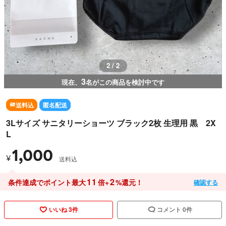
2 / 2
3
現在、
名がこの商品を検討中です
送料込
匿名配送
3Lサイズ サニタリーショーツ ブラック2枚 生理用 黒 2X
L
1,000
¥
送料込
11
2
条件達成でポイント最大
倍+
%還元！
確認する
いいね 3件
コメント 0件