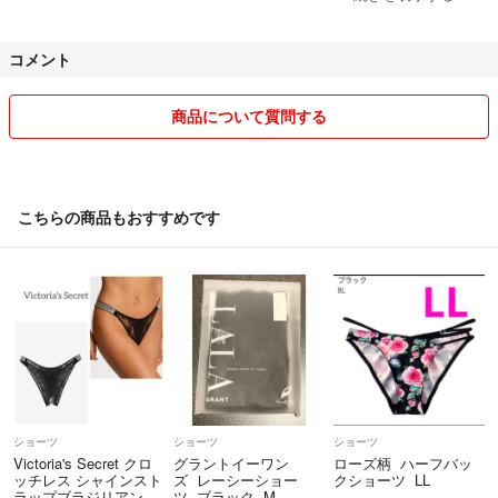
お手数ですが回答がない場合は、再度コメントいただけますと助かりま
す。
コメント
商品について質問する
こちらの商品もおすすめです
ショーツ
ショーツ
ショーツ
Victoria's Secret クロ
グラントイーワン
ローズ柄 ハーフバッ
ッチレス シャインスト
ズ レーシーショー
クショーツ LL
ラップブラジリアン
ツ ブラック M