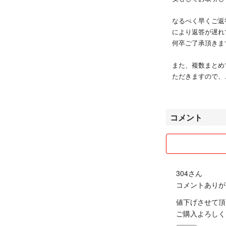
大切に扱っていた
ご検討よろしくお
なるべく早くご返
により返答が遅れ
何卒ご了承頂きま
（以下、販売サイ
ストレッチ性の高
また、複数まとめ
フォルムに仕上げ
ただきますので、
雨を弾く表面撥水
テープを施して、
気持ちよく取引さ
の接着仕様にする
何卒宜しくお願い
コメント
も。アウトドアの
【Fabric】 NOR
タン8％）
304さん
コメントありが
#美品
値下げさせて頂
#THENORTHFA
ご購入よろしく
#ノースフェイス