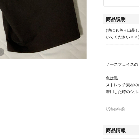
商品説明
(他にも色々出品
いてください＾＾
--------------------------
ノースフェイスの
色は黒
ストレッチ素材の
着用した時のシル
着用回数は５回
約6年前
綺麗な状態を維持
商品情報
■元値