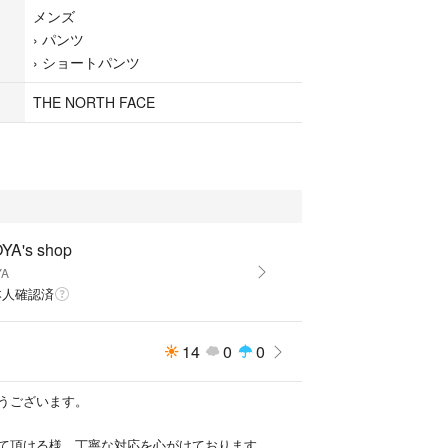
メンズ
›
パンツ
›
ショートパンツ
FACE ノースフェイス
THE NORTH FACE
27.5、股下22、裾まわり46、もも周り54、ヒップ92
YA's shop
YA
ガイドに従い測りました。
本人確認済
多少の誤差はご了承ください。
14
0
0
入っていたのですが、
サイズ的にきつくなってきたので
うございます。
ました。
て頂ける様、丁寧な対応を心がけております。