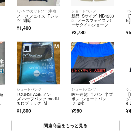
Tシャツ/カットソー(半袖/袖なし)
ショートパンツ
ッ
ノースフェイス Tシャ
新品 Sサイズ NB4233
【
ツ 紺⑤
5 ノースフェイス バ
E
ーサタイルショーツ 灰
ゴ
¥1,400
色
¥3,780
¥5
ショートパンツ
ショートパンツ
シ
短
TOURSTAGE メン
吸汗速乾 半パン 半ズ
【
ズ ハーフパンツ medi-t
ボン ショートパン
グ
ラ
rust ブラック M
ツ 2枚
e 
¥1,800
¥980
¥4
関連商品をもっと見る