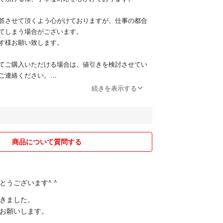
だける方の手に渡れば幸いです。
願いいたします。
答させて頂くよう心がけておりますが、仕事の都合
てしまう場合がございます。
す様お願い致します。
トより引用）
い素材を使用し、やや細めのバミューダショーツの
てご購入いただける場合は、値引きを検討させてい
たパンツ
ご連絡ください。
加工に加え、サイドや股ぐりの縫製部分にはシーム
続きを表示する
補強すると共に雨の浸入を軽減。裾はステッチレス
せて頂ければ幸いです。
ことで、ミニマルな見た目を保ちながら補強の効果
致します。
テクニカルな機能を随所にちりばめた１本です。
THTECH Stretch Softshell（ナイロン92％、ポリウレ
商品について質問する
とうございます^ ^
きました。
CE
お願いします。