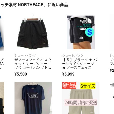
ッチ素材 NORTHFACE」に近い商品
ショートパンツ
ショートパンツ
シ
ープ
ザノースフェイス スウ
【 S 】ブラック ★ バ
ノ
MA
ェット カーゴショー
ーサタイルショーツ
フ
シ
ツ ショートパンツ NB4
★ ノースフェイス
¥2
2450 黒
¥5,500
¥5,999