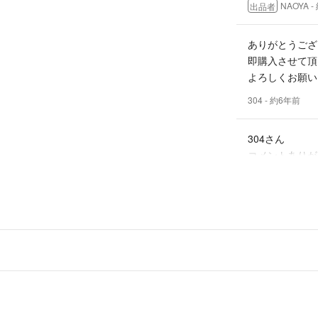
#ノースフェース
NAOYA
-
出品者
#ショーツ
#ストレッチパン
ありがとうござ
#黒ショーツ
即購入させて頂
よろしくお願い
304
- 約6年前
304さん
コメントありが
即決頂けるので
ご確認よろしく
NAOYA
-
出品者
コメント失礼致
の購入は可能で
よろしくお願い
304
- 約6年前