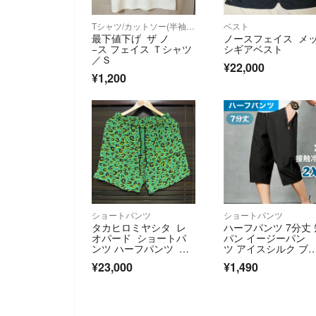
Tシャツ/カットソー(半袖/袖なし)
ベスト
最下値下げ ザ ノ
ノースフェイス メ
−ス フェイス Ｔシャツ
シギアベスト
／Ｓ
¥22,000
¥1,200
ショートパンツ
ショートパンツ
タカヒロミヤシタ レ
ハーフパンツ 7分丈 
オパード ショートパ
パン イージーパン
ンツ ハーフパンツ ナ
ツ アイスシルク ブ
ンバーナイン
ック 2XL
¥23,000
¥1,490