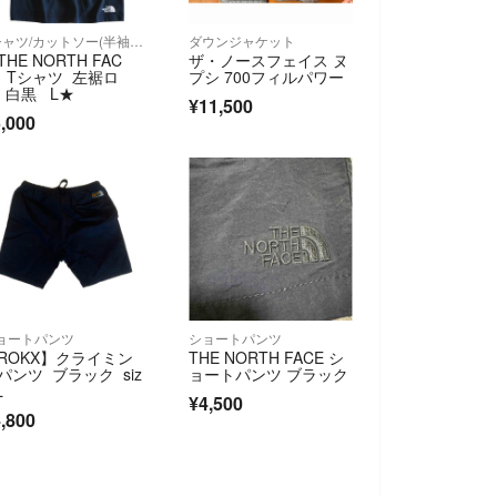
Tシャツ/カットソー(半袖/袖なし)
ダウンジャケット
THE NORTH FAC
ザ・ノースフェイス ヌ
】Tシャツ 左裾ロ
プシ 700フィルパワー
 白黒 L★
¥11,500
,000
ョートパンツ
ショートパンツ
ROKX】クライミン
THE NORTH FACE シ
パンツ ブラック siz
ョートパンツ ブラック
L
¥4,500
,800