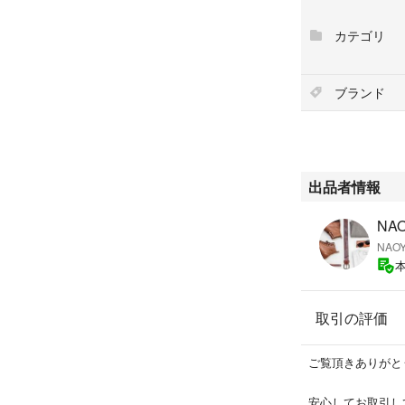
15,400円
カテゴリ
■ブランド
THE NORTH 
ブランド
■商品番号
NB41653
■サイズ
S
出品者情報
（以下、実寸）
ウエスト80、股上
NAO
NAO
ZOZOのサイズ
素人採寸のため、
取引の評価
■出品理由
機能的で大変気に
太ってきた影響で
ご覧頂きありがと
今回の出品に至り
安心してお取引し