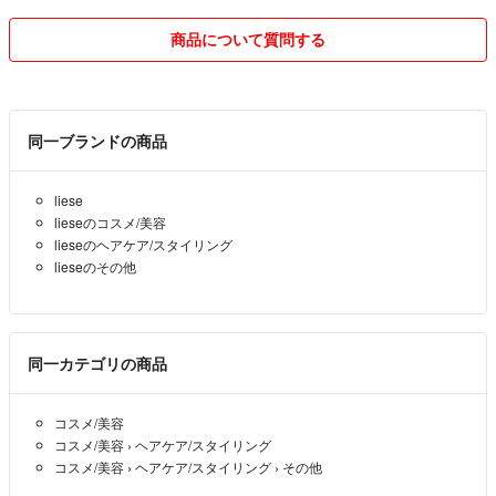
値引き交渉はご遠慮ください。
商品について質問する
発送は平日の15時以降になります。
郵便局窓口での発送になりますので
土日祝の発送は致しません⚠️
同一ブランドの商品
簡易包装でなるべくコンパクトにして
発送致しますのでご了承ください⚠️
liese
lieseのコスメ/美容
２児の母のため返信が遅れることも
lieseのヘアケア/スタイリング
あるかもしれませんがご理解のほど
lieseのその他
よろしくお願いします( т_т )
＊喫煙者なし、ペットもいません
同一カテゴリの商品
クレーム、返品、交換はお断りします。
コスメ/美容
コスメ/美容
›
ヘアケア/スタイリング
コスメ/美容
›
ヘアケア/スタイリング
›
その他