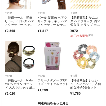
その他
その他
その他
【特価セール】髪飾
パール 髪留め ヘアク
【新着商品】サムコ
り ヘッドドレス ヘア
リップ キラキラ ヘア
ス ヘアクリップ 約50
アクセサリー ヘアピ
アクセサリー レディ
個入り クリップ 土
ン 5点セット 結婚
ース 結婚式 卒
台 金具 パーツ
¥2,565
¥1,817
¥972
(5%)
48円相当還元
その他
その他
その他
【特価セール】Natun
ラサーナダメージ3デ
【特価商品】シュシ
ofu ヘアゴム ゴール
イズトライアルセット
ュ、ヘアバンド、古典
ド 大人 おしゃれ 成人
的な格子6個セット ヘ
¥1,299
式 髪飾
アゴム髪帯、女性髪帯
¥2,020
¥1,780
関連商品をもっと見る