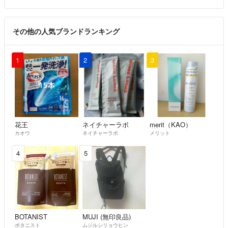
その他の人気ブランドランキング
1
2
3
花王
ネイチャーラボ
merit（KAO）
カオウ
ネイチャーラボ
メリット
4
5
BOTANIST
MUJI (無印良品)
ボタニスト
ムジルシリョウヒン