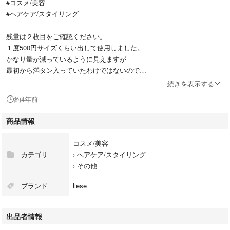
#コスメ/美容
#ヘアケア/スタイリング
残量は２枚目をご確認ください。
１度500円サイズくらい出して使用しました。
かなり量が減っているように見えますが
最初から満タン入っていたわけではないので
ほぼ減っておりません( ˊᵕˋ )
続きを表示する
約4年前
お値下げ不可
商品情報
コスメ/美容
カテゴリ
›
ヘアケア/スタイリング
›
その他
ブランド
liese
出品者情報