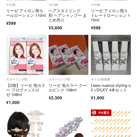
その他
その他
その他
リーゼ アイロン用カ
ヘアスタイリング
リーゼ アイロン用ス
ールローション 110ml
剤 ヘアシャンプー ま
トレートローション 1
とめ売り
10ml
¥599
¥3,600
¥598
カラーリング剤
カラーリング剤
オイル/美容液
【2個】リーゼ 泡カラ
リーゼ 泡カラー クー
Liese nuance styling o
ー プロヴァンスロ
ルピンク 108ml
il +SILKY 4本セット
ゼ 108ml
¥2,300
¥1,900
¥1,000
5%還元