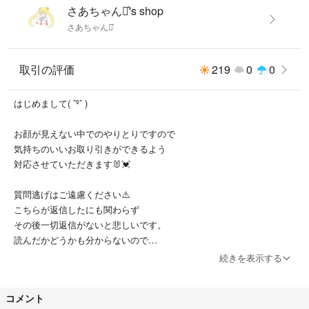
さあちゃん⋆͛︎'s shop
さあちゃん⋆͛︎
取引の評価
219
0
0
はじめまして( ˆºˆ )
お顔が見えない中でのやりとりですので
気持ちのいいお取り引きができるよう
対応させていただきます🐰💓
質問逃げはご遠慮ください⚠️
こちらが返信したにも関わらず
その後一切返信がないと悲しいです。
読んだかどうかも分からないので
ひとこと返信ください。
続きを表示する
ギリギリの値段で出品しておりますので
コメント
基本的にお値下げは致しません⚠️