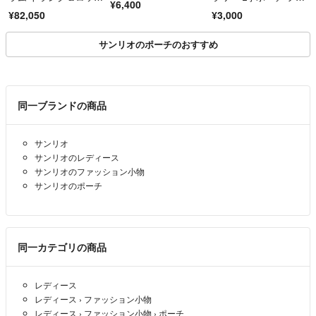
¥6,400
ク ミニポシェットアク
ットポーチ
¥82,050
¥3,000
セソワール M60417 ブ
ラウン【中古】レディ
ース
サンリオのポーチのおすすめ
同一ブランドの商品
サンリオ
サンリオのレディース
サンリオのファッション小物
サンリオのポーチ
同一カテゴリの商品
レディース
レディース
›
ファッション小物
レディース
›
ファッション小物
›
ポーチ