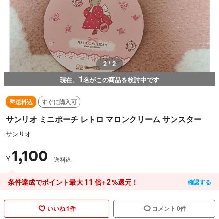
2 / 2
1
現在、
名がこの商品を検討中です
送料込
すぐに購入可
サンリオ ミニポーチ レトロ マロンクリーム サンスター
サンリオ
1,100
¥
送料込
11
2
条件達成でポイント最大
倍+
%還元！
確認する
いいね 1件
コメント 0件