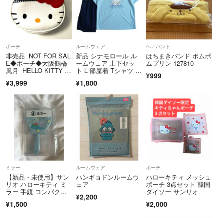
り切れてしまう可能性があります。
購入の際には一言コメントをいただけると助かります。
ポーチ
ルームウェア
ヘアバンド
非売品 NOT FOR SAL
新品 シナモロール ル
はちまきバンド ポムポ
E◆ポーチ◆大阪鶴橋
ームウェア 上下セッ
ムプリン 127810
風月 HELLO KITTY ◆
ト L 部屋着 Tシャツ ハ
¥999
激レア
ーフパンツ レディー
¥3,999
¥1,800
ス サンリオ パジャマ
ミラー
ルームウェア
ポーチ
【新品・未使用】サン
ハンギョドンルームウ
ハローキティ メッシュ
リオ ハローキティ ミ
ェア
ポーチ 3点セット 韓国
ラー 手鏡 コンパクト
ダイソー サンリオ
¥2,200
ミラー
¥1,500
¥2,000