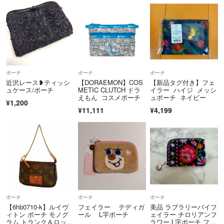
ポーチ
ポーチ
ポーチ
近沢レース❥ティッシ
【DORAEMON】COS
【新品タグ付き】フェ
ュケース/ポーチ
METIC CLUTCH ドラ
イラー ハイジ メッシ
えもん コスメポーチ
ュポーチ ネイビー
¥1,200
¥11,111
¥4,199
ポーチ
ポーチ
ポーチ
【6hb0710-k】ルイヴ
フェイラー テディガ
美品 ラブラリーバイフ
ィトン ポーチ モノグ
ール L字ポーチ
ェイラー チロリアンフ
ラム トランク＆ロッ
ラワー L字ポーチ フラ