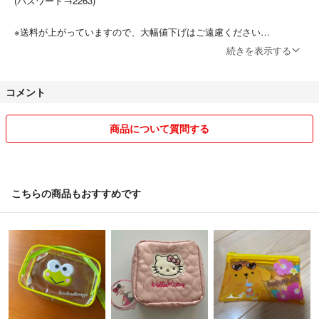
(パスワード→2263)
※送料が上がっていますので、大幅値下げはご遠慮ください
※理由のない普通、悪い評価をされた方はブロックします。
続きを表示する
最近増えており非常に迷惑しています。
コメント
☆自宅保管のため完璧を求める方はご遠慮ください。
☆値下げは常識の範囲内でお願いします。
商品について質問する
送料や手数料があるのでお気持ち程度しか出来ないのでご了承ください
m(__)m
☆発送方法は定形外もしくはメール便です。
こちらの商品もおすすめです
保証がない為発送事故が起きた場合は責任を負いません。
調査依頼等はきちんとさせていただきますのでご理解の方宜しくお願い
いたしますm(__)m
☆プラスチック類はプチプチ包装させて頂いています。
その他は袋を二重にしての発送です。
台紙が折れ曲がったと言われたことがありますが神経質な方は購入を控
えていただくか購入者様が送料を負担していただき、ゆうパック等の保