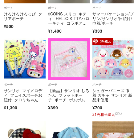
証のある発送方法をお選びください。
ポーチ
ポーチ
ポーチ
こちらも出来る限り丁寧な梱包を心掛けておりますので宜しくお願いし
けろけろけろっぴ ク
3COINS スリコ キテ
サマーバケーション/プ
ます。
リアポーチ
ィ HELLO KITTYハロ
リン/サンリオ/日焼け/
ーキティ コラボアイ
巾着/ポーチ
¥500
テム 新品未使用品
¥1,400
¥333
☆厚さがあるものに関しましては厚みを抑えての発送となります。予め
ご了承ください。
3%還元
☆発送に希望がある方は購入前にコメントをお願いいたします。
購入後の発送日の希望等受け付けません。
仕事をしていますので基本的に土日の発送です。
発送の目安は4～7日にさせていただいております。
お支払い完了から最大7日お時間を頂戴しております。
ポーチ
ポーチ
ポーチ
サンリオ マイメロデ
【新品】サンリオ しろ
シュガーバニーズ 巾
☆ポスト投函することがあります!
ィ フェイスポーチお
たん フラットポー
着 ガチャ サンリオ 新
発送した日と消印が1日違うと評価でコメントいただきましたがポスト
紐付 クロミちゃん ボ
チ ポーチ ポムポムプ
品未使用
ールペン ノート 2010
リン キキララ
投函の場合集荷時間が決まっていますので日にちがズレることがありま
¥1,390
¥399
¥700
年 レア
す。
(3%)
21円相当還元
予めご了承ください。
☆他のサイトでもお取り引きをしていますのでタイミングによっては売