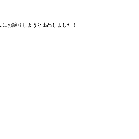
。
んにお譲りしようと出品しました！