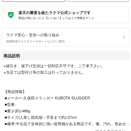
楽天の審査を経たラクマ公式ショップです
商品が気になったら【いいね♡】しておトク情報をゲット
ラクマ安心・安全への取り組み
補償制度やカスタマーサポートなどのご案内
商品説明
※値引き、値下げ交渉は一切対応不可です。ご了承下さい。
※当店では型付け等の加工は行っておりません。
【商品情報】
■メーカー:久保田スラッガー KUBOTA SLUGGER
■型番:
■重さ(約):486g
■サイズ(人差し指先端～手首まで約):27cm
■備考:中古品で全体的に強い使用感がある商品です。傷、汚れ、色あせ、
へたり、擦れ等の傷みがある場合がありますので、詳しい状態は画像にて