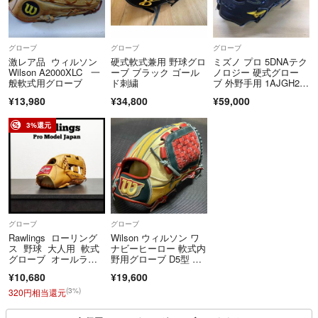
グローブ
グローブ
グローブ
激レア品 ウィルソン
硬式軟式兼用 野球グロ
ミズノ プロ 5DNAテク
Wilson A2000XLC 一
ーブ ブラック ゴール
ノロジー 硬式グロー
般軟式用グローブ
ド刺繍
ブ 外野手用 1AJGH22
007
¥13,980
¥34,800
¥59,000
3%還元
グローブ
グローブ
Rawlings ローリング
Wilson ウィルソン ワ
ス 野球 大人用 軟式
ナビーヒーロー 軟式内
グローブ オールラウ
野用グローブ D5型 W
ンド向け
BW101756
¥10,680
¥19,600
(3%)
320円相当還元