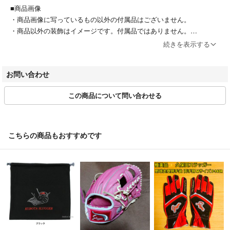
■商品画像
・商品画像に写っているもの以外の付属品はございません。
・商品以外の装飾はイメージです。付属品ではありません。
続きを表示する
■値下げ交渉
・値下げ時、値下げ後の専用対応は行なっておりません。
お問い合わせ
■キャンセル
この商品について問い合わせる
・お客様都合によるキャンセルは原則お受けしておりません。
■受取拒否
・お客様都合で受け取れなかった場合は、配送業者の規定に従って当店
こちらの商品もおすすめです
へ返送となります。その場合の再送はできかねますのでご了承くださ
い。
■返品
・品質管理には充分留意しておりますが、万一ご注文の商品と内容が違
う場合や、商品の破損・傷みなど品質上の問題があった場合には、商品
到着後7日以内まで御連絡ください。
・なお、お客様のご都合による返品・交換はお受けできません。