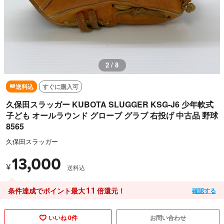
2 / 8
送料込
すぐに購入可
久保田スラッガー KUBOTA SLUGGER KSG-J6 少年軟式
子ども オールラウンド グローブ グラブ 右投げ 中古品 野球
8565
久保田スラッガー
13,000
¥
送料込
11
条件達成でポイント最大
倍還元！
確認する
いいね 0件
お問い合わせ