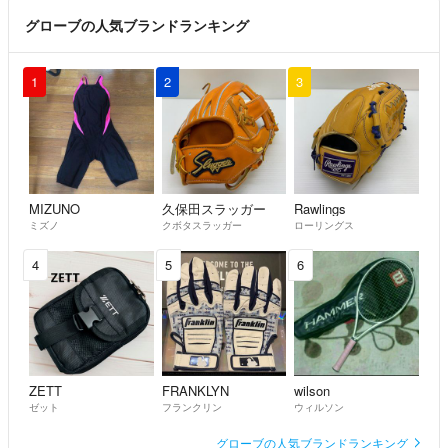
グローブの人気ブランドランキング
1
2
3
MIZUNO
久保田スラッガー
Rawlings
ミズノ
クボタスラッガー
ローリングス
4
5
6
ZETT
FRANKLYN
wilson
ゼット
フランクリン
ウィルソン
グローブの人気ブランドランキング