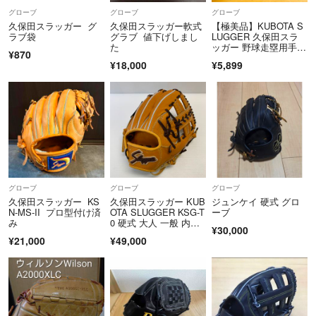
・受取拒否の場合、当店へ返送となります。その場合、商品の再配送、
グローブ
グローブ
グローブ
返金は一切お受け致しかねます。予めご了承ください。
久保田スラッガー グ
久保田スラッガー軟式
【極美品】KUBOTA S
ラブ袋
グラブ 値下げしまし
LUGGER 久保田スラ
た
ッガー 野球走塁用手
■適格請求書発行事業者登録番号
¥870
袋 両手用 Mサイズ S-
¥18,000
¥5,899
T8-2900-0102-5209
140R
■古物商許可証
・名称：ブックオフ福岡株式会社
・許可公安委員会名：福岡県公安委員会
・許可証番号：第909990030980号
＝＝＝＝＝＝＝＝＝＝＝＝＝＝
グローブ
グローブ
グローブ
こちらのアカウントはラクマ公式パートナーのブックオフ福岡株式会社
久保田スラッガー KS
久保田スラッガー KUB
ジュンケイ 硬式 グロ
によって運営されています。
N-MS-II プロ型付け済
OTA SLUGGER KSG-T
ーブ
み
0 硬式 大人 一般 内野
▼特商法
¥30,000
手用 グローブ グラ
https://fril.jp/ts/official/law/a011/
¥21,000
¥49,000
ブ 右投げ タグ付き グ
▼返品特約
ローブ袋付き 野球 875
1
https://fril.jp/ts/official/law/a011/#return_policy