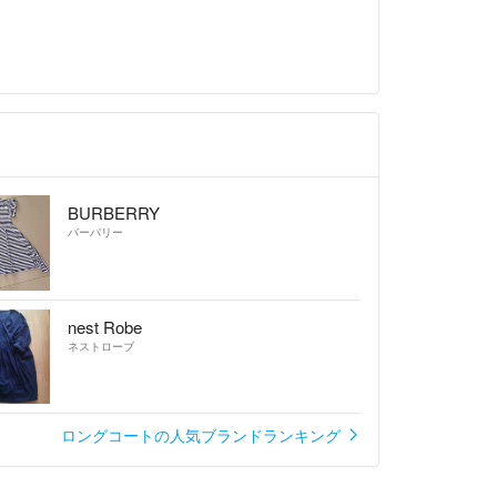
用し発送させて頂いております。
ものに関しては、合うサイズのOPP袋がない場合、
プ袋等を利用する場合がございます。
ますので、
め長めに設定しております。
短での発送を致します。
BURBERRY
じわについてのクレームはご遠慮下さい。
バーバリー
いて●◎
nest Robe
ネストローブ
境はございません。
掛けてはおりますが、
、素人点検ですので
ロングコートの人気ブランドランキング
等があった場合は
(._.)m