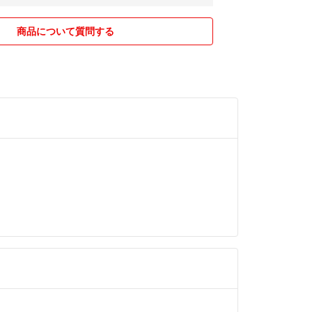
立後(価格変更後)の横取り行為は悲しい気持ちになり
…(;_;)
商品について質問する
を変更する場合がございます。
何かご不明な点、ご質問等ございましたら、お気軽
お尋ねくださいませ🌿
●◎
(サイズ確認等)、
口より発送させて頂いております。
は平日にご発送をさせて頂いておりますが、お急ぎ
日のご対応も可能ですのでご購入前にお問い合わせ
利用始めました！(2022.01.01更新)★
には防水の為OPP袋に入れ