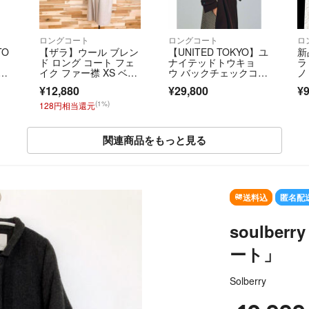
ロングコート
ロングコート
ロ
TO
【ザラ】ウール ブレン
【UNITED TOKYO】ユ
新
ッ
ド ロング コート フェ
ナイテッドトウキョ
ラ
レ
イク ファー襟 XS ベー
ウ バックチェックコー
ノ
ジュ
ト
ん
¥12,880
¥29,800
¥9
(1%)
128円相当還元
関連商品をもっと見る
SOLD OUT
送料込
匿名配
soulb
ート」
Solberry