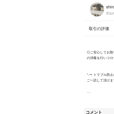
shir
沢山の
もし、即決するよ
ば、お気持ちお値
取引の評価
その他何かご質問
メッセージよりお
◎ご安心してお取
の消毒を行いコロ
°.〜 トラブル防
ご一読して頂けます
◎●購入について
・交渉中であって
コメント
頂きますので、ご