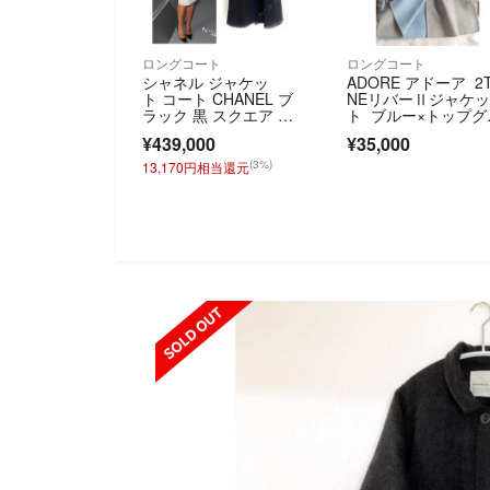
ロングコート
ロングコート
シャネル ジャケッ
ADORE アドーア 2
ト コート CHANEL ブ
NEリバーⅡジャケ
ラック 黒 スクエア グ
ト ブルー×トップグ
リポワ ボタン ウー
ー
¥439,000
¥35,000
ル ツイード メティエ
ダール 貴重 超美品 3
(3%)
13,170円相当還元
6 38
SOLD OUT