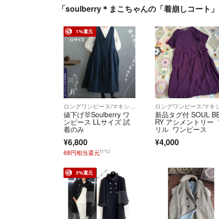
「soulberry＊まこちゃんの「着崩しコート
1%還元
ロングワンピース/マキシワンピース
値下げ🐰Soulberry ワ
新品タグ付 SOUL B
ンピース LLサイズ 試
RY アシメントリー 
着のみ
リル ワンピース
¥6,800
¥4,000
(1%)
68円相当還元
3%還元