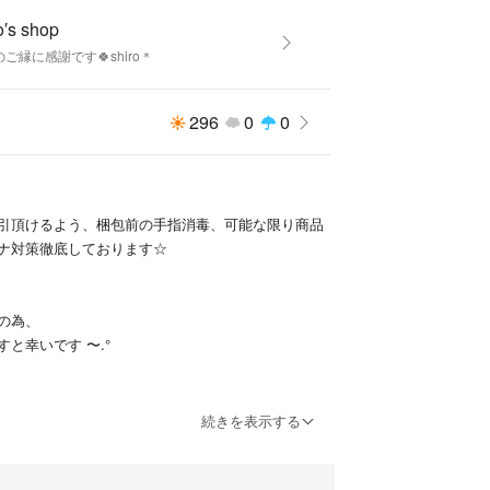
o′s shop
ご縁に感謝です🍀shiro＊
ー！(いくらであっても)と言って頂けるのであれ
下げも考えたいと思います！
296
0
0
等ございましたら
尋ねくださいませ✨
引頂けるよう、梱包前の手指消毒、可能な限り商品
ナ対策徹底しております☆
止の為、
と幸いです 〜.°
●◎
続きを表示する
も提示価格でご購入していただける方を優先させて
了承下さい。