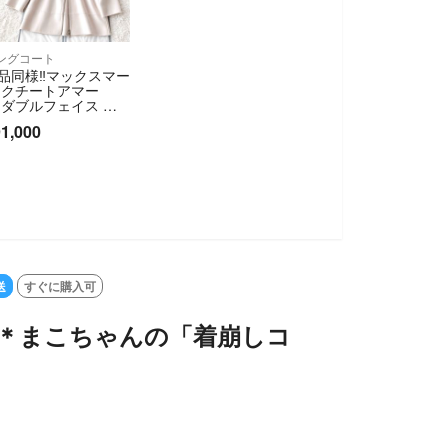
ングコート
品同様‼️マックスマー
 クチートアマー
 ダブルフェイス ふ
わりコート
1,000
送
すぐに購入可
erry＊まこちゃんの「着崩しコ