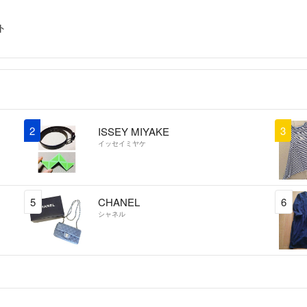
リサイクル袋を利
ト
・大きなサイズな
ビニール製ショッ
・小さな子がおり
発送日数は念のた
都合のつき次第最
2
3
ISSEY MIYAKE
・梱包時のたたみ
イッセイミヤケ
◎●保管環境につ
5
CHANEL
6
シャネル
・ペット、喫煙環
・丁寧な点検を心
あくまで素人保管
万が一の見落とし
ご容赦くださいませm