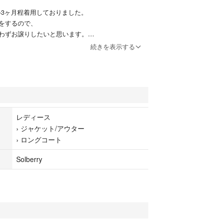
-3ヶ月程着用しておりました。
をするので、
わずお譲りしたいと思います。
続きを表示する
られる部分もありますが、
ると思います♡
弱(155cm無いくらい)で
cmくらいになる丈感です。
レディース
›
ジャケット/アウター
›
ロングコート
、ゆったりしているのに
くめちゃめちゃ可愛いです♡
Solberry
含めてのお値段となっております＾＾
かさばりますので、
ころ難しいかなと
承くださいませ…(* . .)"💦