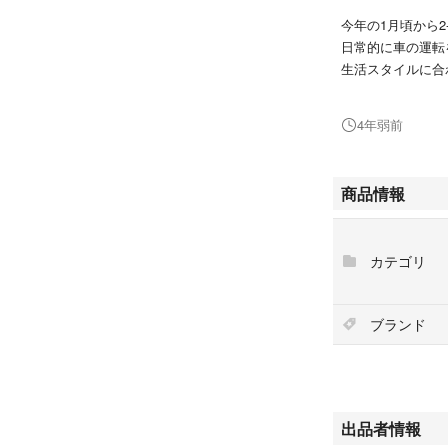
今年の1月頃から2
日常的に車の運転
生活スタイルに合
やや毛羽立ちは見
4年弱前
まだまだ着て頂け
商品情報
出品者身長155cm
地面から大体15
カテゴリ
北海道在住ですが
軽くてとても暖か
ブランド
こちら送料手数料
ご発送の際かなり
お値引きは今のと
出品者情報
考えております。ご了